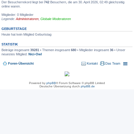
Der Besucherrekord liegt bei
742
Besuchern, die am 30. April 2026, 02:49 gleichzeitig
online waren.
Mitglieder: 0 Mitglieder
Legende:
Administratoren
,
Globale Moderatoren
GEBURTSTAGE
Heute hat kein Mitglied Geburtstag
STATISTIK
Beiträge insgesamt
39281
• Themen insgesamt
680
• Mitglieder insgesamt
36
• Unser
neuestes Mitglied:
Nici-Owl
Foren-Übersicht
Kontakt
Das Team
Powered by
phpBB
® Forum Software © phpBB Limited
Deutsche Übersetzung durch
phpBB.de