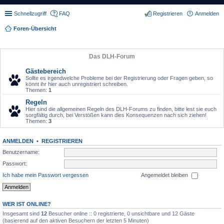
Schnellzugriff
FAQ
Registrieren
Anmelden
Foren-Übersicht
Das DLH-Forum
Gästebereich
Sollte es irgendwelche Probleme bei der Registrierung oder Fragen geben, so
könnt ihr hier auch unregistriert schreiben.
Themen:
1
Regeln
Hier sind die allgemeinen Regeln des DLH-Forums zu finden, bitte lest sie euch
sorgfältig durch, bei Verstößen kann dies Konsequenzen nach sich ziehen!
Themen:
3
ANMELDEN
•
REGISTRIEREN
Benutzername:
Passwort:
Ich habe mein Passwort vergessen
Angemeldet bleiben
WER IST ONLINE?
Insgesamt sind
12
Besucher online :: 0 registrierte, 0 unsichtbare und 12 Gäste
(basierend auf den aktiven Besuchern der letzten 5 Minuten)