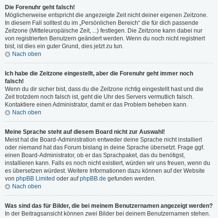
Die Forenuhr geht falsch!
Möglicherweise entspricht die angezeigte Zeit nicht deiner eigenen Zeitzone.
In diesem Fall solltest du im „Persönlichen Bereich“ die für dich passende
Zeitzone (Mitteleuropäische Zeit, ...) festlegen. Die Zeitzone kann dabei nur
von registrierten Benutzern geändert werden. Wenn du noch nicht registriert
bist, ist dies ein guter Grund, dies jetzt zu tun.
Nach oben
Ich habe die Zeitzone eingestellt, aber die Forenuhr geht immer noch
falsch!
Wenn du dir sicher bist, dass du die Zeitzone richtig eingestellt hast und die
Zeit trotzdem noch falsch ist, geht die Uhr des Servers vermutlich falsch.
Kontaktiere einen Administrator, damit er das Problem beheben kann.
Nach oben
Meine Sprache steht auf diesem Board nicht zur Auswahl!
Meist hat die Board-Administration entweder deine Sprache nicht installiert
oder niemand hat das Forum bislang in deine Sprache übersetzt. Frage ggf.
einen Board-Administrator, ob er das Sprachpaket, das du benötigst,
installieren kann. Falls es noch nicht existiert, würden wir uns freuen, wenn du
es übersetzen würdest. Weitere Informationen dazu können auf der Website
von
phpBB Limited
oder auf
phpBB.de
gefunden werden.
Nach oben
Was sind das für Bilder, die bei meinem Benutzernamen angezeigt werden?
In der Beitragsansicht können zwei Bilder bei deinem Benutzernamen stehen.