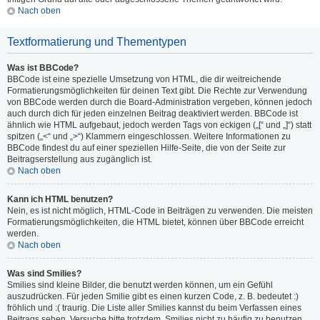
Nach oben
Textformatierung und Thementypen
Was ist BBCode?
BBCode ist eine spezielle Umsetzung von HTML, die dir weitreichende
Formatierungsmöglichkeiten für deinen Text gibt. Die Rechte zur Verwendung
von BBCode werden durch die Board-Administration vergeben, können jedoch
auch durch dich für jeden einzelnen Beitrag deaktiviert werden. BBCode ist
ähnlich wie HTML aufgebaut, jedoch werden Tags von eckigen („[“ und „]“) statt
spitzen („<“ und „>“) Klammern eingeschlossen. Weitere Informationen zu
BBCode findest du auf einer speziellen Hilfe-Seite, die von der Seite zur
Beitragserstellung aus zugänglich ist.
Nach oben
Kann ich HTML benutzen?
Nein, es ist nicht möglich, HTML-Code in Beiträgen zu verwenden. Die meisten
Formatierungsmöglichkeiten, die HTML bietet, können über BBCode erreicht
werden.
Nach oben
Was sind Smilies?
Smilies sind kleine Bilder, die benutzt werden können, um ein Gefühl
auszudrücken. Für jeden Smilie gibt es einen kurzen Code, z. B. bedeutet :)
fröhlich und :( traurig. Die Liste aller Smilies kannst du beim Verfassen eines
Beitrags sehen. Versuche bitte trotzdem, Smilies nicht zu häufig zu benutzen,