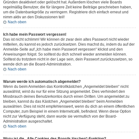
Gründen deaktiviert oder gelöscht hat. Außerdem löschen viele Boards
regelmäßig Benutzer, die für längere Zeit keine Beiträge geschrieben haben,
um die Datenbankgröße zu verringern. Registriere dich einfach erneut und
nimm aktiv an den Diskussionen teil!
Nach oben
Ich habe mein Passwort vergessen!
Das ist nicht schlimm! Wir können dir zwar dein altes Passwort nicht wieder
mitteilen, du kannst es jedoch zurücksetzen. Dies machst du, indem du auf der
Anmelde-Seite auf „Ich habe mein Passwort vergessen“ klickst und den
Anweisungen folgst. So solltest du dich schnell wieder anmelden können.
Solltest du trotzdem nicht in der Lage sein, dein Passwort zurückzusetzen, so
wende dich an die Board-Administration.
Nach oben
Warum werde ich automatisch abgemeldet?
Wenn du beim Anmelden das Kontrollkästchen „Angemeldet bleiben“ nicht
auswählst, wirst du nur für eine Sitzung angemeldet. Dies verhindert den
Missbrauch deines Benutzerkontos durch einen Dritten. Um angemeldet zu
bleiben, kannst du das Kästchen „Angemeldet bleiben“ beim Anmelden
auswählen. Dies ist nicht empfehlenswert, wenn du dich an einem öffentlichen
Computer, zum Beispiel in einem Internetcafé, befindest. Wenn diese Option
nicht zur Verfügung steht, dann wurde sie vermutlich von der Board-
Administration ausgeschaltet.
Nach oben
Wozu ist die „Alle Cookies des Boards löschen“-Funktion?