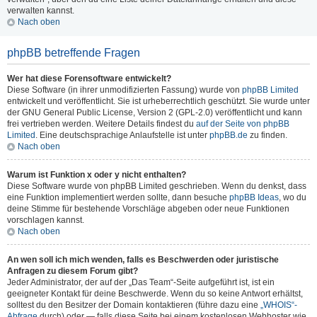
verwalten kannst.
Nach oben
phpBB betreffende Fragen
Wer hat diese Forensoftware entwickelt?
Diese Software (in ihrer unmodifizierten Fassung) wurde von
phpBB Limited
entwickelt und veröffentlicht. Sie ist urheberrechtlich geschützt. Sie wurde unter
der GNU General Public License, Version 2 (GPL-2.0) veröffentlicht und kann
frei vertrieben werden. Weitere Details findest du
auf der Seite von phpBB
Limited
. Eine deutschsprachige Anlaufstelle ist unter
phpBB.de
zu finden.
Nach oben
Warum ist Funktion x oder y nicht enthalten?
Diese Software wurde von phpBB Limited geschrieben. Wenn du denkst, dass
eine Funktion implementiert werden sollte, dann besuche
phpBB Ideas
, wo du
deine Stimme für bestehende Vorschläge abgeben oder neue Funktionen
vorschlagen kannst.
Nach oben
An wen soll ich mich wenden, falls es Beschwerden oder juristische
Anfragen zu diesem Forum gibt?
Jeder Administrator, der auf der „Das Team“-Seite aufgeführt ist, ist ein
geeigneter Kontakt für deine Beschwerde. Wenn du so keine Antwort erhältst,
solltest du den Besitzer der Domain kontaktieren (führe dazu eine
„WHOIS“-
Abfrage
durch) oder — falls diese Seite bei einem kostenlosen Webhoster wie