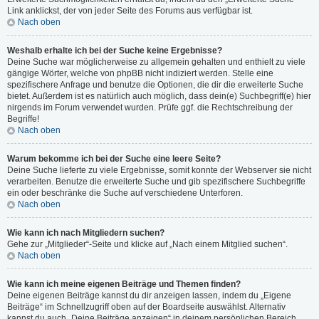
Link anklickst, der von jeder Seite des Forums aus verfügbar ist.
Nach oben
Weshalb erhalte ich bei der Suche keine Ergebnisse?
Deine Suche war möglicherweise zu allgemein gehalten und enthielt zu viele
gängige Wörter, welche von phpBB nicht indiziert werden. Stelle eine
spezifischere Anfrage und benutze die Optionen, die dir die erweiterte Suche
bietet. Außerdem ist es natürlich auch möglich, dass dein(e) Suchbegriff(e) hier
nirgends im Forum verwendet wurden. Prüfe ggf. die Rechtschreibung der
Begriffe!
Nach oben
Warum bekomme ich bei der Suche eine leere Seite?
Deine Suche lieferte zu viele Ergebnisse, somit konnte der Webserver sie nicht
verarbeiten. Benutze die erweiterte Suche und gib spezifischere Suchbegriffe
ein oder beschränke die Suche auf verschiedene Unterforen.
Nach oben
Wie kann ich nach Mitgliedern suchen?
Gehe zur „Mitglieder“-Seite und klicke auf „Nach einem Mitglied suchen“.
Nach oben
Wie kann ich meine eigenen Beiträge und Themen finden?
Deine eigenen Beiträge kannst du dir anzeigen lassen, indem du „Eigene
Beiträge“ im Schnellzugriff oben auf der Boardseite auswählst. Alternativ
kannst du auch „Deine Beiträge anzeigen“ in deinem persönlichen Bereich