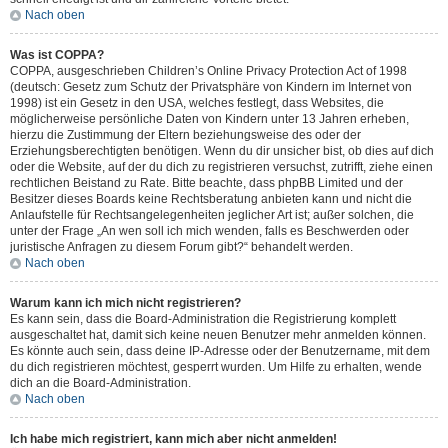
Nach oben
Was ist COPPA?
COPPA, ausgeschrieben Children’s Online Privacy Protection Act of 1998
(deutsch: Gesetz zum Schutz der Privatsphäre von Kindern im Internet von
1998) ist ein Gesetz in den USA, welches festlegt, dass Websites, die
möglicherweise persönliche Daten von Kindern unter 13 Jahren erheben,
hierzu die Zustimmung der Eltern beziehungsweise des oder der
Erziehungsberechtigten benötigen. Wenn du dir unsicher bist, ob dies auf dich
oder die Website, auf der du dich zu registrieren versuchst, zutrifft, ziehe einen
rechtlichen Beistand zu Rate. Bitte beachte, dass phpBB Limited und der
Besitzer dieses Boards keine Rechtsberatung anbieten kann und nicht die
Anlaufstelle für Rechtsangelegenheiten jeglicher Art ist; außer solchen, die
unter der Frage „An wen soll ich mich wenden, falls es Beschwerden oder
juristische Anfragen zu diesem Forum gibt?“ behandelt werden.
Nach oben
Warum kann ich mich nicht registrieren?
Es kann sein, dass die Board-Administration die Registrierung komplett
ausgeschaltet hat, damit sich keine neuen Benutzer mehr anmelden können.
Es könnte auch sein, dass deine IP-Adresse oder der Benutzername, mit dem
du dich registrieren möchtest, gesperrt wurden. Um Hilfe zu erhalten, wende
dich an die Board-Administration.
Nach oben
Ich habe mich registriert, kann mich aber nicht anmelden!