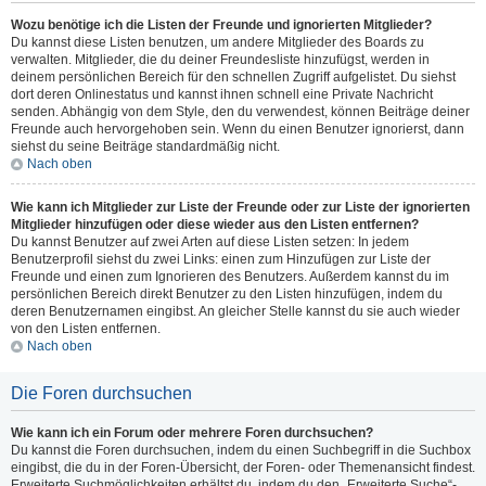
Wozu benötige ich die Listen der Freunde und ignorierten Mitglieder?
Du kannst diese Listen benutzen, um andere Mitglieder des Boards zu
verwalten. Mitglieder, die du deiner Freundesliste hinzufügst, werden in
deinem persönlichen Bereich für den schnellen Zugriff aufgelistet. Du siehst
dort deren Onlinestatus und kannst ihnen schnell eine Private Nachricht
senden. Abhängig von dem Style, den du verwendest, können Beiträge deiner
Freunde auch hervorgehoben sein. Wenn du einen Benutzer ignorierst, dann
siehst du seine Beiträge standardmäßig nicht.
Nach oben
Wie kann ich Mitglieder zur Liste der Freunde oder zur Liste der ignorierten
Mitglieder hinzufügen oder diese wieder aus den Listen entfernen?
Du kannst Benutzer auf zwei Arten auf diese Listen setzen: In jedem
Benutzerprofil siehst du zwei Links: einen zum Hinzufügen zur Liste der
Freunde und einen zum Ignorieren des Benutzers. Außerdem kannst du im
persönlichen Bereich direkt Benutzer zu den Listen hinzufügen, indem du
deren Benutzernamen eingibst. An gleicher Stelle kannst du sie auch wieder
von den Listen entfernen.
Nach oben
Die Foren durchsuchen
Wie kann ich ein Forum oder mehrere Foren durchsuchen?
Du kannst die Foren durchsuchen, indem du einen Suchbegriff in die Suchbox
eingibst, die du in der Foren-Übersicht, der Foren- oder Themenansicht findest.
Erweiterte Suchmöglichkeiten erhältst du, indem du den „Erweiterte Suche“-