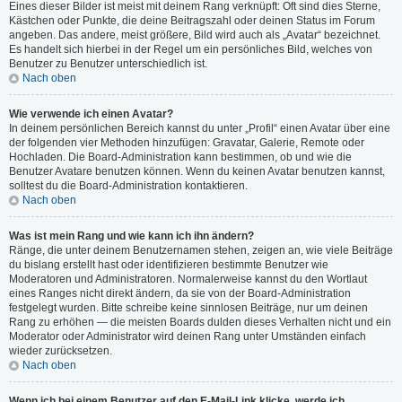
Eines dieser Bilder ist meist mit deinem Rang verknüpft: Oft sind dies Sterne,
Kästchen oder Punkte, die deine Beitragszahl oder deinen Status im Forum
angeben. Das andere, meist größere, Bild wird auch als „Avatar“ bezeichnet.
Es handelt sich hierbei in der Regel um ein persönliches Bild, welches von
Benutzer zu Benutzer unterschiedlich ist.
Nach oben
Wie verwende ich einen Avatar?
In deinem persönlichen Bereich kannst du unter „Profil“ einen Avatar über eine
der folgenden vier Methoden hinzufügen: Gravatar, Galerie, Remote oder
Hochladen. Die Board-Administration kann bestimmen, ob und wie die
Benutzer Avatare benutzen können. Wenn du keinen Avatar benutzen kannst,
solltest du die Board-Administration kontaktieren.
Nach oben
Was ist mein Rang und wie kann ich ihn ändern?
Ränge, die unter deinem Benutzernamen stehen, zeigen an, wie viele Beiträge
du bislang erstellt hast oder identifizieren bestimmte Benutzer wie
Moderatoren und Administratoren. Normalerweise kannst du den Wortlaut
eines Ranges nicht direkt ändern, da sie von der Board-Administration
festgelegt wurden. Bitte schreibe keine sinnlosen Beiträge, nur um deinen
Rang zu erhöhen — die meisten Boards dulden dieses Verhalten nicht und ein
Moderator oder Administrator wird deinen Rang unter Umständen einfach
wieder zurücksetzen.
Nach oben
Wenn ich bei einem Benutzer auf den E-Mail-Link klicke, werde ich