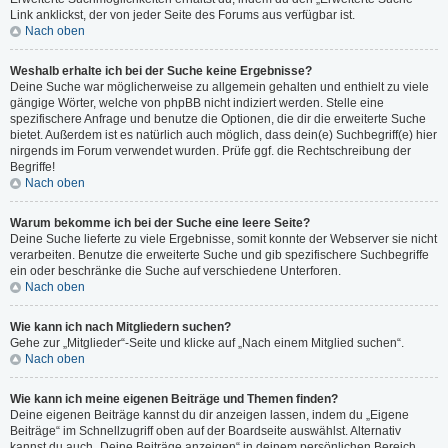
Link anklickst, der von jeder Seite des Forums aus verfügbar ist.
Nach oben
Weshalb erhalte ich bei der Suche keine Ergebnisse?
Deine Suche war möglicherweise zu allgemein gehalten und enthielt zu viele
gängige Wörter, welche von phpBB nicht indiziert werden. Stelle eine
spezifischere Anfrage und benutze die Optionen, die dir die erweiterte Suche
bietet. Außerdem ist es natürlich auch möglich, dass dein(e) Suchbegriff(e) hier
nirgends im Forum verwendet wurden. Prüfe ggf. die Rechtschreibung der
Begriffe!
Nach oben
Warum bekomme ich bei der Suche eine leere Seite?
Deine Suche lieferte zu viele Ergebnisse, somit konnte der Webserver sie nicht
verarbeiten. Benutze die erweiterte Suche und gib spezifischere Suchbegriffe
ein oder beschränke die Suche auf verschiedene Unterforen.
Nach oben
Wie kann ich nach Mitgliedern suchen?
Gehe zur „Mitglieder“-Seite und klicke auf „Nach einem Mitglied suchen“.
Nach oben
Wie kann ich meine eigenen Beiträge und Themen finden?
Deine eigenen Beiträge kannst du dir anzeigen lassen, indem du „Eigene
Beiträge“ im Schnellzugriff oben auf der Boardseite auswählst. Alternativ
kannst du auch „Deine Beiträge anzeigen“ in deinem persönlichen Bereich