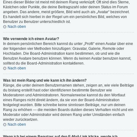
Eines dieser Bilder ist meist mit deinem Rang verknüpft: Oft sind dies Sterne,
Kästchen oder Punkte, die deine Beitragszahl oder deinen Status im Forum
angeben. Das andere, meist größere, Bild wird auch als „Avatar“ bezeichnet.
Es handelt sich hierbei in der Regel um ein persönliches Bild, welches von
Benutzer zu Benutzer unterschiedlich ist.
Nach oben
Wie verwende ich einen Avatar?
In deinem persönlichen Bereich kannst du unter „Profil“ einen Avatar über eine
der folgenden vier Methoden hinzufügen: Gravatar, Galerie, Remote oder
Hochladen. Die Board-Administration kann bestimmen, ob und wie die
Benutzer Avatare benutzen können. Wenn du keinen Avatar benutzen kannst,
solltest du die Board-Administration kontaktieren.
Nach oben
Was ist mein Rang und wie kann ich ihn ändern?
Ränge, die unter deinem Benutzernamen stehen, zeigen an, wie viele Beiträge
du bislang erstellt hast oder identifizieren bestimmte Benutzer wie
Moderatoren und Administratoren. Normalerweise kannst du den Wortlaut
eines Ranges nicht direkt ändern, da sie von der Board-Administration
festgelegt wurden. Bitte schreibe keine sinnlosen Beiträge, nur um deinen
Rang zu erhöhen — die meisten Boards dulden dieses Verhalten nicht und ein
Moderator oder Administrator wird deinen Rang unter Umständen einfach
wieder zurücksetzen.
Nach oben
Wenn ich bei einem Benutzer auf den E-Mail-Link klicke, werde ich