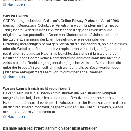
Nach oben
Was ist COPPA?
COPPA, ausgeschrieben Children’s Online Privacy Protection Act of 1998
(deutsch: Gesetz zum Schutz der Privatsphäre von Kindern im Internet von
1998) ist ein Gesetz in den USA, welches festlegt, dass Websites, die
möglicherweise persönliche Daten von Kindern unter 13 Jahren erheben,
hierzu die Zustimmung der Eltern beziehungsweise des oder der
Erziehungsberechtigten benötigen. Wenn du dir unsicher bist, ob dies auf dich
oder die Website, auf der du dich zu registrieren versuchst, zutrifft, ziehe einen
rechtlichen Beistand zu Rate. Bitte beachte, dass phpBB Limited und der
Besitzer dieses Boards keine Rechtsberatung anbieten kann und nicht die
Anlaufstelle für Rechtsangelegenheiten jeglicher Art ist; außer solchen, die
unter der Frage „An wen soll ich mich wenden, falls es Beschwerden oder
juristische Anfragen zu diesem Forum gibt?“ behandelt werden.
Nach oben
Warum kann ich mich nicht registrieren?
Es kann sein, dass die Board-Administration die Registrierung komplett
ausgeschaltet hat, damit sich keine neuen Benutzer mehr anmelden können.
Es könnte auch sein, dass deine IP-Adresse oder der Benutzername, mit dem
du dich registrieren möchtest, gesperrt wurden. Um Hilfe zu erhalten, wende
dich an die Board-Administration.
Nach oben
Ich habe mich registriert, kann mich aber nicht anmelden!