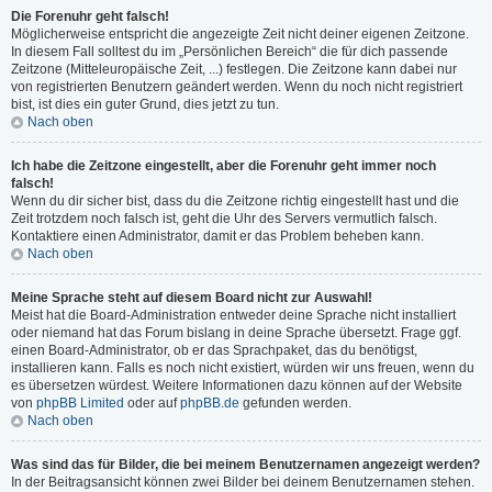
Die Forenuhr geht falsch!
Möglicherweise entspricht die angezeigte Zeit nicht deiner eigenen Zeitzone.
In diesem Fall solltest du im „Persönlichen Bereich“ die für dich passende
Zeitzone (Mitteleuropäische Zeit, ...) festlegen. Die Zeitzone kann dabei nur
von registrierten Benutzern geändert werden. Wenn du noch nicht registriert
bist, ist dies ein guter Grund, dies jetzt zu tun.
Nach oben
Ich habe die Zeitzone eingestellt, aber die Forenuhr geht immer noch
falsch!
Wenn du dir sicher bist, dass du die Zeitzone richtig eingestellt hast und die
Zeit trotzdem noch falsch ist, geht die Uhr des Servers vermutlich falsch.
Kontaktiere einen Administrator, damit er das Problem beheben kann.
Nach oben
Meine Sprache steht auf diesem Board nicht zur Auswahl!
Meist hat die Board-Administration entweder deine Sprache nicht installiert
oder niemand hat das Forum bislang in deine Sprache übersetzt. Frage ggf.
einen Board-Administrator, ob er das Sprachpaket, das du benötigst,
installieren kann. Falls es noch nicht existiert, würden wir uns freuen, wenn du
es übersetzen würdest. Weitere Informationen dazu können auf der Website
von
phpBB Limited
oder auf
phpBB.de
gefunden werden.
Nach oben
Was sind das für Bilder, die bei meinem Benutzernamen angezeigt werden?
In der Beitragsansicht können zwei Bilder bei deinem Benutzernamen stehen.