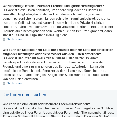
Wozu benötige ich die Listen der Freunde und ignorierten Mitglieder?
Du kannst diese Listen benutzen, um andere Mitglieder des Boards zu
verwalten. Mitglieder, die du deiner Freundesliste hinzufügst, werden in
deinem persönlichen Bereich für den schnellen Zugriff aufgelistet. Du siehst
dort deren Onlinestatus und kannst ihnen schnell eine Private Nachricht
senden. Abhängig von dem Style, den du verwendest, können Beiträge deiner
Freunde auch hervorgehoben sein. Wenn du einen Benutzer ignorierst, dann
siehst du seine Beiträge standardmäßig nicht.
Nach oben
Wie kann ich Mitglieder zur Liste der Freunde oder zur Liste der ignorierten
Mitglieder hinzufügen oder diese wieder aus den Listen entfernen?
Du kannst Benutzer auf zwei Arten auf diese Listen setzen: In jedem
Benutzerprofil siehst du zwei Links: einen zum Hinzufügen zur Liste der
Freunde und einen zum Ignorieren des Benutzers. Außerdem kannst du im
persönlichen Bereich direkt Benutzer zu den Listen hinzufügen, indem du
deren Benutzernamen eingibst. An gleicher Stelle kannst du sie auch wieder
von den Listen entfernen.
Nach oben
Die Foren durchsuchen
Wie kann ich ein Forum oder mehrere Foren durchsuchen?
Du kannst die Foren durchsuchen, indem du einen Suchbegriff in die Suchbox
eingibst, die du in der Foren-Übersicht, der Foren- oder Themenansicht findest.
Erweiterte Suchmöglichkeiten erhältst du, indem du den „Erweiterte Suche“-