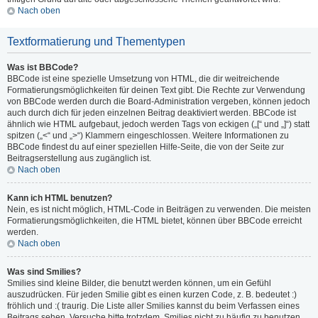
Nach oben
Textformatierung und Thementypen
Was ist BBCode?
BBCode ist eine spezielle Umsetzung von HTML, die dir weitreichende
Formatierungsmöglichkeiten für deinen Text gibt. Die Rechte zur Verwendung
von BBCode werden durch die Board-Administration vergeben, können jedoch
auch durch dich für jeden einzelnen Beitrag deaktiviert werden. BBCode ist
ähnlich wie HTML aufgebaut, jedoch werden Tags von eckigen („[“ und „]“) statt
spitzen („<“ und „>“) Klammern eingeschlossen. Weitere Informationen zu
BBCode findest du auf einer speziellen Hilfe-Seite, die von der Seite zur
Beitragserstellung aus zugänglich ist.
Nach oben
Kann ich HTML benutzen?
Nein, es ist nicht möglich, HTML-Code in Beiträgen zu verwenden. Die meisten
Formatierungsmöglichkeiten, die HTML bietet, können über BBCode erreicht
werden.
Nach oben
Was sind Smilies?
Smilies sind kleine Bilder, die benutzt werden können, um ein Gefühl
auszudrücken. Für jeden Smilie gibt es einen kurzen Code, z. B. bedeutet :)
fröhlich und :( traurig. Die Liste aller Smilies kannst du beim Verfassen eines
Beitrags sehen. Versuche bitte trotzdem, Smilies nicht zu häufig zu benutzen,