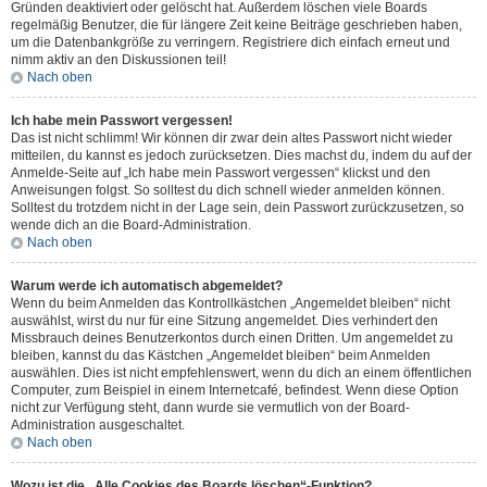
Gründen deaktiviert oder gelöscht hat. Außerdem löschen viele Boards
regelmäßig Benutzer, die für längere Zeit keine Beiträge geschrieben haben,
um die Datenbankgröße zu verringern. Registriere dich einfach erneut und
nimm aktiv an den Diskussionen teil!
Nach oben
Ich habe mein Passwort vergessen!
Das ist nicht schlimm! Wir können dir zwar dein altes Passwort nicht wieder
mitteilen, du kannst es jedoch zurücksetzen. Dies machst du, indem du auf der
Anmelde-Seite auf „Ich habe mein Passwort vergessen“ klickst und den
Anweisungen folgst. So solltest du dich schnell wieder anmelden können.
Solltest du trotzdem nicht in der Lage sein, dein Passwort zurückzusetzen, so
wende dich an die Board-Administration.
Nach oben
Warum werde ich automatisch abgemeldet?
Wenn du beim Anmelden das Kontrollkästchen „Angemeldet bleiben“ nicht
auswählst, wirst du nur für eine Sitzung angemeldet. Dies verhindert den
Missbrauch deines Benutzerkontos durch einen Dritten. Um angemeldet zu
bleiben, kannst du das Kästchen „Angemeldet bleiben“ beim Anmelden
auswählen. Dies ist nicht empfehlenswert, wenn du dich an einem öffentlichen
Computer, zum Beispiel in einem Internetcafé, befindest. Wenn diese Option
nicht zur Verfügung steht, dann wurde sie vermutlich von der Board-
Administration ausgeschaltet.
Nach oben
Wozu ist die „Alle Cookies des Boards löschen“-Funktion?