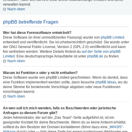
verwalten kannst.
Nach oben
phpBB betreffende Fragen
Wer hat diese Forensoftware entwickelt?
Diese Software (in ihrer unmodifizierten Fassung) wurde von
phpBB Limited
entwickelt und veröffentlicht. Sie ist urheberrechtlich geschützt. Sie wurde unter
der GNU General Public License, Version 2 (GPL-2.0) veröffentlicht und kann
frei vertrieben werden. Weitere Details findest du
auf der Seite von phpBB
Limited
. Eine deutschsprachige Anlaufstelle ist unter
phpBB.de
zu finden.
Nach oben
Warum ist Funktion x oder y nicht enthalten?
Diese Software wurde von phpBB Limited geschrieben. Wenn du denkst, dass
eine Funktion implementiert werden sollte, dann besuche
phpBB Ideas
, wo du
deine Stimme für bestehende Vorschläge abgeben oder neue Funktionen
vorschlagen kannst.
Nach oben
An wen soll ich mich wenden, falls es Beschwerden oder juristische
Anfragen zu diesem Forum gibt?
Jeder Administrator, der auf der „Das Team“-Seite aufgeführt ist, ist ein
geeigneter Kontakt für deine Beschwerde. Wenn du so keine Antwort erhältst,
solltest du den Besitzer der Domain kontaktieren (führe dazu eine
„WHOIS“-
Abfrage
durch) oder — falls diese Seite bei einem kostenlosen Webhoster wie