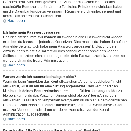
Gründen deaktiviert oder gelöscht hat. Außerdem löschen viele Boards
regelmäßig Benutzer, die für längere Zeit keine Beiträge geschrieben haben,
um die Datenbankgröße zu verringern. Registriere dich einfach erneut und
nimm aktiv an den Diskussionen teil!
Nach oben
Ich habe mein Passwort vergessen!
Das ist nicht schlimm! Wir können dir zwar dein altes Passwort nicht wieder
mitteilen, du kannst es jedoch zurücksetzen. Dies machst du, indem du auf der
Anmelde-Seite auf „Ich habe mein Passwort vergessen“ klickst und den
Anweisungen folgst. So solltest du dich schnell wieder anmelden können.
Solltest du trotzdem nicht in der Lage sein, dein Passwort zurückzusetzen, so
wende dich an die Board-Administration.
Nach oben
Warum werde ich automatisch abgemeldet?
Wenn du beim Anmelden das Kontrollkästchen „Angemeldet bleiben“ nicht
auswählst, wirst du nur für eine Sitzung angemeldet. Dies verhindert den
Missbrauch deines Benutzerkontos durch einen Dritten. Um angemeldet zu
bleiben, kannst du das Kästchen „Angemeldet bleiben“ beim Anmelden
auswählen. Dies ist nicht empfehlenswert, wenn du dich an einem öffentlichen
Computer, zum Beispiel in einem Internetcafé, befindest. Wenn diese Option
nicht zur Verfügung steht, dann wurde sie vermutlich von der Board-
Administration ausgeschaltet.
Nach oben
Wozu ist die „Alle Cookies des Boards löschen“-Funktion?