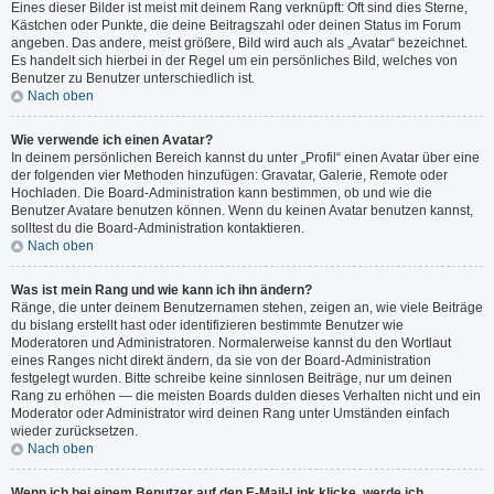
Eines dieser Bilder ist meist mit deinem Rang verknüpft: Oft sind dies Sterne,
Kästchen oder Punkte, die deine Beitragszahl oder deinen Status im Forum
angeben. Das andere, meist größere, Bild wird auch als „Avatar“ bezeichnet.
Es handelt sich hierbei in der Regel um ein persönliches Bild, welches von
Benutzer zu Benutzer unterschiedlich ist.
Nach oben
Wie verwende ich einen Avatar?
In deinem persönlichen Bereich kannst du unter „Profil“ einen Avatar über eine
der folgenden vier Methoden hinzufügen: Gravatar, Galerie, Remote oder
Hochladen. Die Board-Administration kann bestimmen, ob und wie die
Benutzer Avatare benutzen können. Wenn du keinen Avatar benutzen kannst,
solltest du die Board-Administration kontaktieren.
Nach oben
Was ist mein Rang und wie kann ich ihn ändern?
Ränge, die unter deinem Benutzernamen stehen, zeigen an, wie viele Beiträge
du bislang erstellt hast oder identifizieren bestimmte Benutzer wie
Moderatoren und Administratoren. Normalerweise kannst du den Wortlaut
eines Ranges nicht direkt ändern, da sie von der Board-Administration
festgelegt wurden. Bitte schreibe keine sinnlosen Beiträge, nur um deinen
Rang zu erhöhen — die meisten Boards dulden dieses Verhalten nicht und ein
Moderator oder Administrator wird deinen Rang unter Umständen einfach
wieder zurücksetzen.
Nach oben
Wenn ich bei einem Benutzer auf den E-Mail-Link klicke, werde ich