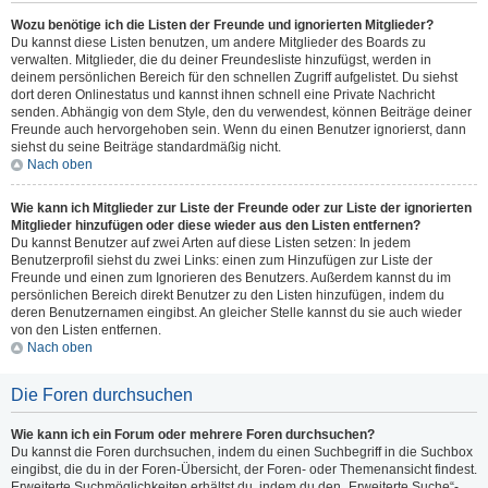
Wozu benötige ich die Listen der Freunde und ignorierten Mitglieder?
Du kannst diese Listen benutzen, um andere Mitglieder des Boards zu
verwalten. Mitglieder, die du deiner Freundesliste hinzufügst, werden in
deinem persönlichen Bereich für den schnellen Zugriff aufgelistet. Du siehst
dort deren Onlinestatus und kannst ihnen schnell eine Private Nachricht
senden. Abhängig von dem Style, den du verwendest, können Beiträge deiner
Freunde auch hervorgehoben sein. Wenn du einen Benutzer ignorierst, dann
siehst du seine Beiträge standardmäßig nicht.
Nach oben
Wie kann ich Mitglieder zur Liste der Freunde oder zur Liste der ignorierten
Mitglieder hinzufügen oder diese wieder aus den Listen entfernen?
Du kannst Benutzer auf zwei Arten auf diese Listen setzen: In jedem
Benutzerprofil siehst du zwei Links: einen zum Hinzufügen zur Liste der
Freunde und einen zum Ignorieren des Benutzers. Außerdem kannst du im
persönlichen Bereich direkt Benutzer zu den Listen hinzufügen, indem du
deren Benutzernamen eingibst. An gleicher Stelle kannst du sie auch wieder
von den Listen entfernen.
Nach oben
Die Foren durchsuchen
Wie kann ich ein Forum oder mehrere Foren durchsuchen?
Du kannst die Foren durchsuchen, indem du einen Suchbegriff in die Suchbox
eingibst, die du in der Foren-Übersicht, der Foren- oder Themenansicht findest.
Erweiterte Suchmöglichkeiten erhältst du, indem du den „Erweiterte Suche“-