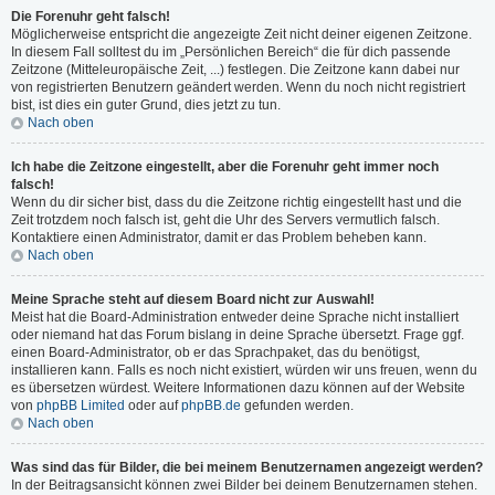
Die Forenuhr geht falsch!
Möglicherweise entspricht die angezeigte Zeit nicht deiner eigenen Zeitzone.
In diesem Fall solltest du im „Persönlichen Bereich“ die für dich passende
Zeitzone (Mitteleuropäische Zeit, ...) festlegen. Die Zeitzone kann dabei nur
von registrierten Benutzern geändert werden. Wenn du noch nicht registriert
bist, ist dies ein guter Grund, dies jetzt zu tun.
Nach oben
Ich habe die Zeitzone eingestellt, aber die Forenuhr geht immer noch
falsch!
Wenn du dir sicher bist, dass du die Zeitzone richtig eingestellt hast und die
Zeit trotzdem noch falsch ist, geht die Uhr des Servers vermutlich falsch.
Kontaktiere einen Administrator, damit er das Problem beheben kann.
Nach oben
Meine Sprache steht auf diesem Board nicht zur Auswahl!
Meist hat die Board-Administration entweder deine Sprache nicht installiert
oder niemand hat das Forum bislang in deine Sprache übersetzt. Frage ggf.
einen Board-Administrator, ob er das Sprachpaket, das du benötigst,
installieren kann. Falls es noch nicht existiert, würden wir uns freuen, wenn du
es übersetzen würdest. Weitere Informationen dazu können auf der Website
von
phpBB Limited
oder auf
phpBB.de
gefunden werden.
Nach oben
Was sind das für Bilder, die bei meinem Benutzernamen angezeigt werden?
In der Beitragsansicht können zwei Bilder bei deinem Benutzernamen stehen.