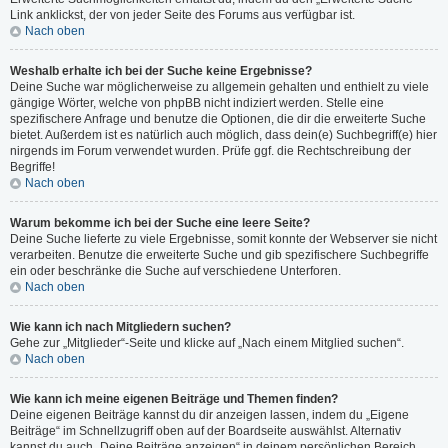
Link anklickst, der von jeder Seite des Forums aus verfügbar ist.
Nach oben
Weshalb erhalte ich bei der Suche keine Ergebnisse?
Deine Suche war möglicherweise zu allgemein gehalten und enthielt zu viele
gängige Wörter, welche von phpBB nicht indiziert werden. Stelle eine
spezifischere Anfrage und benutze die Optionen, die dir die erweiterte Suche
bietet. Außerdem ist es natürlich auch möglich, dass dein(e) Suchbegriff(e) hier
nirgends im Forum verwendet wurden. Prüfe ggf. die Rechtschreibung der
Begriffe!
Nach oben
Warum bekomme ich bei der Suche eine leere Seite?
Deine Suche lieferte zu viele Ergebnisse, somit konnte der Webserver sie nicht
verarbeiten. Benutze die erweiterte Suche und gib spezifischere Suchbegriffe
ein oder beschränke die Suche auf verschiedene Unterforen.
Nach oben
Wie kann ich nach Mitgliedern suchen?
Gehe zur „Mitglieder“-Seite und klicke auf „Nach einem Mitglied suchen“.
Nach oben
Wie kann ich meine eigenen Beiträge und Themen finden?
Deine eigenen Beiträge kannst du dir anzeigen lassen, indem du „Eigene
Beiträge“ im Schnellzugriff oben auf der Boardseite auswählst. Alternativ
kannst du auch „Deine Beiträge anzeigen“ in deinem persönlichen Bereich