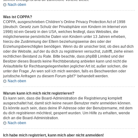
Nach oben
Was ist COPPA?
COPPA, ausgeschrieben Children’s Online Privacy Protection Act of 1998
(deutsch: Gesetz zum Schutz der Privatsphäre von Kindern im Internet von
1998) ist ein Gesetz in den USA, welches festlegt, dass Websites, die
möglicherweise persönliche Daten von Kindern unter 13 Jahren erheben,
hierzu die Zustimmung der Eltern beziehungsweise des oder der
Erziehungsberechtigten benötigen. Wenn du dir unsicher bist, ob dies auf dich
oder die Website, auf der du dich zu registrieren versuchst, zutrifft, ziehe einen
rechtlichen Beistand zu Rate. Bitte beachte, dass phpBB Limited und der
Besitzer dieses Boards keine Rechtsberatung anbieten kann und nicht die
Anlaufstelle für Rechtsangelegenheiten jeglicher Art ist; außer solchen, die
unter der Frage „An wen soll ich mich wenden, falls es Beschwerden oder
juristische Anfragen zu diesem Forum gibt?“ behandelt werden.
Nach oben
Warum kann ich mich nicht registrieren?
Es kann sein, dass die Board-Administration die Registrierung komplett
ausgeschaltet hat, damit sich keine neuen Benutzer mehr anmelden können.
Es könnte auch sein, dass deine IP-Adresse oder der Benutzername, mit dem
du dich registrieren möchtest, gesperrt wurden. Um Hilfe zu erhalten, wende
dich an die Board-Administration.
Nach oben
Ich habe mich registriert, kann mich aber nicht anmelden!