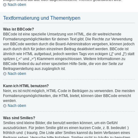
Nach oben
Textformatierung und Thementypen
Was ist BBCode?
BBCode ist eine spezielle Umsetzung von HTML, die dir weitreichende
Formatierungsmöglichkeiten für deinen Text gibt. Die Rechte zur Verwendung
von BBCode werden durch die Board-Administration vergeben, können jedoch
auch durch dich für jeden einzelnen Beitrag deaktiviert werden. BBCode ist
ähnlich wie HTML aufgebaut, jedoch werden Tags von eckigen („[“ und „]“) statt
spitzen („<“ und „>“) Klammern eingeschlossen. Weitere Informationen zu
BBCode findest du auf einer speziellen Hilfe-Seite, die von der Seite zur
Beitragserstellung aus zugänglich ist.
Nach oben
Kann ich HTML benutzen?
Nein, es ist nicht möglich, HTML-Code in Beiträgen zu verwenden. Die meisten
Formatierungsmöglichkeiten, die HTML bietet, können über BBCode erreicht
werden.
Nach oben
Was sind Smilies?
Smilies sind kleine Bilder, die benutzt werden können, um ein Gefühl
auszudrücken. Für jeden Smilie gibt es einen kurzen Code, z. B. bedeutet :)
fröhlich und :( traurig. Die Liste aller Smilies kannst du beim Verfassen eines
Beitrags sehen. Versuche bitte trotzdem, Smilies nicht zu häufig zu benutzen,