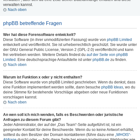
verwalten kannst.
Nach oben
phpBB betreffende Fragen
Wer hat diese Forensoftware entwickelt?
Diese Software (in ihrer unmodifizierten Fassung) wurde von
phpBB Limited
entwickelt und veröffentlicht. Sie ist urheberrechtlich geschützt. Sie wurde unter
der GNU General Public License, Version 2 (GPL-2.0) veröffentlicht und kann
frei vertrieben werden. Weitere Details findest du
auf der Seite von phpBB
Limited
. Eine deutschsprachige Anlaufstelle ist unter
phpBB.de
zu finden.
Nach oben
Warum ist Funktion x oder y nicht enthalten?
Diese Software wurde von phpBB Limited geschrieben. Wenn du denkst, dass
eine Funktion implementiert werden sollte, dann besuche
phpBB Ideas
, wo du
deine Stimme für bestehende Vorschläge abgeben oder neue Funktionen
vorschlagen kannst.
Nach oben
An wen soll ich mich wenden, falls es Beschwerden oder juristische
Anfragen zu diesem Forum gibt?
Jeder Administrator, der auf der „Das Team“-Seite aufgeführt ist, ist ein
geeigneter Kontakt für deine Beschwerde. Wenn du so keine Antwort erhältst,
solltest du den Besitzer der Domain kontaktieren (führe dazu eine
„WHOIS“-
Abfrage
durch) oder — falls diese Seite bei einem kostenlosen Webhoster wie