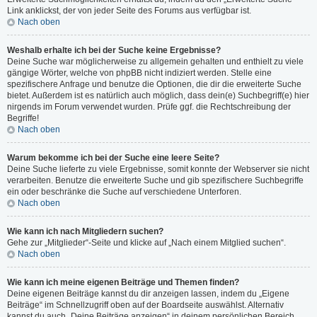
Link anklickst, der von jeder Seite des Forums aus verfügbar ist.
Nach oben
Weshalb erhalte ich bei der Suche keine Ergebnisse?
Deine Suche war möglicherweise zu allgemein gehalten und enthielt zu viele
gängige Wörter, welche von phpBB nicht indiziert werden. Stelle eine
spezifischere Anfrage und benutze die Optionen, die dir die erweiterte Suche
bietet. Außerdem ist es natürlich auch möglich, dass dein(e) Suchbegriff(e) hier
nirgends im Forum verwendet wurden. Prüfe ggf. die Rechtschreibung der
Begriffe!
Nach oben
Warum bekomme ich bei der Suche eine leere Seite?
Deine Suche lieferte zu viele Ergebnisse, somit konnte der Webserver sie nicht
verarbeiten. Benutze die erweiterte Suche und gib spezifischere Suchbegriffe
ein oder beschränke die Suche auf verschiedene Unterforen.
Nach oben
Wie kann ich nach Mitgliedern suchen?
Gehe zur „Mitglieder“-Seite und klicke auf „Nach einem Mitglied suchen“.
Nach oben
Wie kann ich meine eigenen Beiträge und Themen finden?
Deine eigenen Beiträge kannst du dir anzeigen lassen, indem du „Eigene
Beiträge“ im Schnellzugriff oben auf der Boardseite auswählst. Alternativ
kannst du auch „Deine Beiträge anzeigen“ in deinem persönlichen Bereich