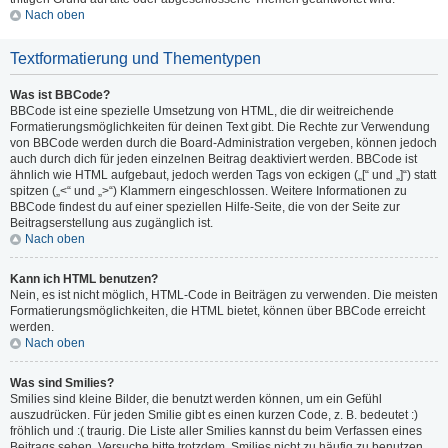
Nach oben
Textformatierung und Thementypen
Was ist BBCode?
BBCode ist eine spezielle Umsetzung von HTML, die dir weitreichende
Formatierungsmöglichkeiten für deinen Text gibt. Die Rechte zur Verwendung
von BBCode werden durch die Board-Administration vergeben, können jedoch
auch durch dich für jeden einzelnen Beitrag deaktiviert werden. BBCode ist
ähnlich wie HTML aufgebaut, jedoch werden Tags von eckigen („[“ und „]“) statt
spitzen („<“ und „>“) Klammern eingeschlossen. Weitere Informationen zu
BBCode findest du auf einer speziellen Hilfe-Seite, die von der Seite zur
Beitragserstellung aus zugänglich ist.
Nach oben
Kann ich HTML benutzen?
Nein, es ist nicht möglich, HTML-Code in Beiträgen zu verwenden. Die meisten
Formatierungsmöglichkeiten, die HTML bietet, können über BBCode erreicht
werden.
Nach oben
Was sind Smilies?
Smilies sind kleine Bilder, die benutzt werden können, um ein Gefühl
auszudrücken. Für jeden Smilie gibt es einen kurzen Code, z. B. bedeutet :)
fröhlich und :( traurig. Die Liste aller Smilies kannst du beim Verfassen eines
Beitrags sehen. Versuche bitte trotzdem, Smilies nicht zu häufig zu benutzen,