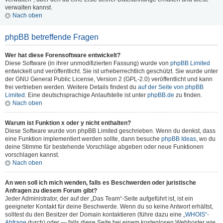
verwalten kannst.
Nach oben
phpBB betreffende Fragen
Wer hat diese Forensoftware entwickelt?
Diese Software (in ihrer unmodifizierten Fassung) wurde von
phpBB Limited
entwickelt und veröffentlicht. Sie ist urheberrechtlich geschützt. Sie wurde unter
der GNU General Public License, Version 2 (GPL-2.0) veröffentlicht und kann
frei vertrieben werden. Weitere Details findest du
auf der Seite von phpBB
Limited
. Eine deutschsprachige Anlaufstelle ist unter
phpBB.de
zu finden.
Nach oben
Warum ist Funktion x oder y nicht enthalten?
Diese Software wurde von phpBB Limited geschrieben. Wenn du denkst, dass
eine Funktion implementiert werden sollte, dann besuche
phpBB Ideas
, wo du
deine Stimme für bestehende Vorschläge abgeben oder neue Funktionen
vorschlagen kannst.
Nach oben
An wen soll ich mich wenden, falls es Beschwerden oder juristische
Anfragen zu diesem Forum gibt?
Jeder Administrator, der auf der „Das Team“-Seite aufgeführt ist, ist ein
geeigneter Kontakt für deine Beschwerde. Wenn du so keine Antwort erhältst,
solltest du den Besitzer der Domain kontaktieren (führe dazu eine
„WHOIS“-
Abfrage
durch) oder — falls diese Seite bei einem kostenlosen Webhoster wie