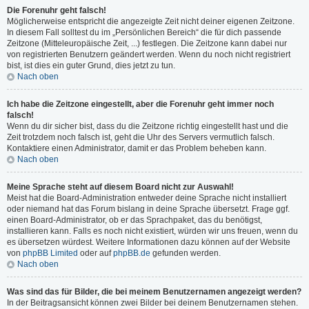
Die Forenuhr geht falsch!
Möglicherweise entspricht die angezeigte Zeit nicht deiner eigenen Zeitzone.
In diesem Fall solltest du im „Persönlichen Bereich“ die für dich passende
Zeitzone (Mitteleuropäische Zeit, ...) festlegen. Die Zeitzone kann dabei nur
von registrierten Benutzern geändert werden. Wenn du noch nicht registriert
bist, ist dies ein guter Grund, dies jetzt zu tun.
Nach oben
Ich habe die Zeitzone eingestellt, aber die Forenuhr geht immer noch
falsch!
Wenn du dir sicher bist, dass du die Zeitzone richtig eingestellt hast und die
Zeit trotzdem noch falsch ist, geht die Uhr des Servers vermutlich falsch.
Kontaktiere einen Administrator, damit er das Problem beheben kann.
Nach oben
Meine Sprache steht auf diesem Board nicht zur Auswahl!
Meist hat die Board-Administration entweder deine Sprache nicht installiert
oder niemand hat das Forum bislang in deine Sprache übersetzt. Frage ggf.
einen Board-Administrator, ob er das Sprachpaket, das du benötigst,
installieren kann. Falls es noch nicht existiert, würden wir uns freuen, wenn du
es übersetzen würdest. Weitere Informationen dazu können auf der Website
von
phpBB Limited
oder auf
phpBB.de
gefunden werden.
Nach oben
Was sind das für Bilder, die bei meinem Benutzernamen angezeigt werden?
In der Beitragsansicht können zwei Bilder bei deinem Benutzernamen stehen.