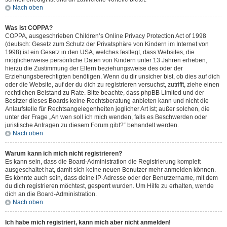
Nach oben
Was ist COPPA?
COPPA, ausgeschrieben Children’s Online Privacy Protection Act of 1998
(deutsch: Gesetz zum Schutz der Privatsphäre von Kindern im Internet von
1998) ist ein Gesetz in den USA, welches festlegt, dass Websites, die
möglicherweise persönliche Daten von Kindern unter 13 Jahren erheben,
hierzu die Zustimmung der Eltern beziehungsweise des oder der
Erziehungsberechtigten benötigen. Wenn du dir unsicher bist, ob dies auf dich
oder die Website, auf der du dich zu registrieren versuchst, zutrifft, ziehe einen
rechtlichen Beistand zu Rate. Bitte beachte, dass phpBB Limited und der
Besitzer dieses Boards keine Rechtsberatung anbieten kann und nicht die
Anlaufstelle für Rechtsangelegenheiten jeglicher Art ist; außer solchen, die
unter der Frage „An wen soll ich mich wenden, falls es Beschwerden oder
juristische Anfragen zu diesem Forum gibt?“ behandelt werden.
Nach oben
Warum kann ich mich nicht registrieren?
Es kann sein, dass die Board-Administration die Registrierung komplett
ausgeschaltet hat, damit sich keine neuen Benutzer mehr anmelden können.
Es könnte auch sein, dass deine IP-Adresse oder der Benutzername, mit dem
du dich registrieren möchtest, gesperrt wurden. Um Hilfe zu erhalten, wende
dich an die Board-Administration.
Nach oben
Ich habe mich registriert, kann mich aber nicht anmelden!