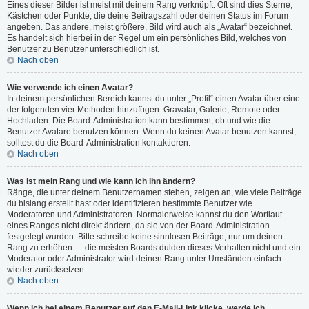
Eines dieser Bilder ist meist mit deinem Rang verknüpft: Oft sind dies Sterne,
Kästchen oder Punkte, die deine Beitragszahl oder deinen Status im Forum
angeben. Das andere, meist größere, Bild wird auch als „Avatar“ bezeichnet.
Es handelt sich hierbei in der Regel um ein persönliches Bild, welches von
Benutzer zu Benutzer unterschiedlich ist.
Nach oben
Wie verwende ich einen Avatar?
In deinem persönlichen Bereich kannst du unter „Profil“ einen Avatar über eine
der folgenden vier Methoden hinzufügen: Gravatar, Galerie, Remote oder
Hochladen. Die Board-Administration kann bestimmen, ob und wie die
Benutzer Avatare benutzen können. Wenn du keinen Avatar benutzen kannst,
solltest du die Board-Administration kontaktieren.
Nach oben
Was ist mein Rang und wie kann ich ihn ändern?
Ränge, die unter deinem Benutzernamen stehen, zeigen an, wie viele Beiträge
du bislang erstellt hast oder identifizieren bestimmte Benutzer wie
Moderatoren und Administratoren. Normalerweise kannst du den Wortlaut
eines Ranges nicht direkt ändern, da sie von der Board-Administration
festgelegt wurden. Bitte schreibe keine sinnlosen Beiträge, nur um deinen
Rang zu erhöhen — die meisten Boards dulden dieses Verhalten nicht und ein
Moderator oder Administrator wird deinen Rang unter Umständen einfach
wieder zurücksetzen.
Nach oben
Wenn ich bei einem Benutzer auf den E-Mail-Link klicke, werde ich