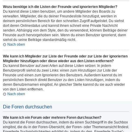
Wozu benötige ich die Listen der Freunde und ignorierten Mitglieder?
Du kannst diese Listen benutzen, um andere Mitglieder des Boards zu
verwalten. Mitglieder, die du deiner Freundesliste hinzufügst, werden in
deinem persönlichen Bereich für den schnellen Zugriff aufgelistet. Du siehst
dort deren Onlinestatus und kannst ihnen schnell eine Private Nachricht
senden. Abhängig von dem Style, den du verwendest, können Beiträge deiner
Freunde auch hervorgehoben sein. Wenn du einen Benutzer ignorierst, dann
siehst du seine Beiträge standardmäßig nicht.
Nach oben
Wie kann ich Mitglieder zur Liste der Freunde oder zur Liste der ignorierten
Mitglieder hinzufügen oder diese wieder aus den Listen entfernen?
Du kannst Benutzer auf zwei Arten auf diese Listen setzen: In jedem
Benutzerprofil siehst du zwei Links: einen zum Hinzufügen zur Liste der
Freunde und einen zum Ignorieren des Benutzers. Außerdem kannst du im
persönlichen Bereich direkt Benutzer zu den Listen hinzufügen, indem du
deren Benutzernamen eingibst. An gleicher Stelle kannst du sie auch wieder
von den Listen entfernen.
Nach oben
Die Foren durchsuchen
Wie kann ich ein Forum oder mehrere Foren durchsuchen?
Du kannst die Foren durchsuchen, indem du einen Suchbegriff in die Suchbox
eingibst, die du in der Foren-Übersicht, der Foren- oder Themenansicht findest.
Erweiterte Suchmöglichkeiten erhältst du, indem du den „Erweiterte Suche“-