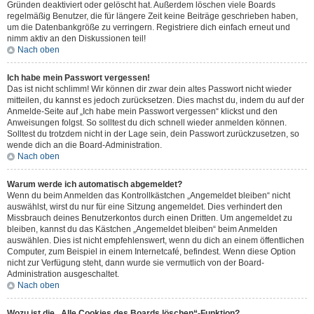
Gründen deaktiviert oder gelöscht hat. Außerdem löschen viele Boards
regelmäßig Benutzer, die für längere Zeit keine Beiträge geschrieben haben,
um die Datenbankgröße zu verringern. Registriere dich einfach erneut und
nimm aktiv an den Diskussionen teil!
Nach oben
Ich habe mein Passwort vergessen!
Das ist nicht schlimm! Wir können dir zwar dein altes Passwort nicht wieder
mitteilen, du kannst es jedoch zurücksetzen. Dies machst du, indem du auf der
Anmelde-Seite auf „Ich habe mein Passwort vergessen“ klickst und den
Anweisungen folgst. So solltest du dich schnell wieder anmelden können.
Solltest du trotzdem nicht in der Lage sein, dein Passwort zurückzusetzen, so
wende dich an die Board-Administration.
Nach oben
Warum werde ich automatisch abgemeldet?
Wenn du beim Anmelden das Kontrollkästchen „Angemeldet bleiben“ nicht
auswählst, wirst du nur für eine Sitzung angemeldet. Dies verhindert den
Missbrauch deines Benutzerkontos durch einen Dritten. Um angemeldet zu
bleiben, kannst du das Kästchen „Angemeldet bleiben“ beim Anmelden
auswählen. Dies ist nicht empfehlenswert, wenn du dich an einem öffentlichen
Computer, zum Beispiel in einem Internetcafé, befindest. Wenn diese Option
nicht zur Verfügung steht, dann wurde sie vermutlich von der Board-
Administration ausgeschaltet.
Nach oben
Wozu ist die „Alle Cookies des Boards löschen“-Funktion?