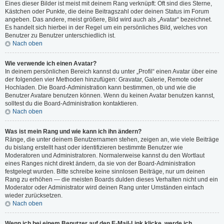
Eines dieser Bilder ist meist mit deinem Rang verknüpft: Oft sind dies Sterne,
Kästchen oder Punkte, die deine Beitragszahl oder deinen Status im Forum
angeben. Das andere, meist größere, Bild wird auch als „Avatar“ bezeichnet.
Es handelt sich hierbei in der Regel um ein persönliches Bild, welches von
Benutzer zu Benutzer unterschiedlich ist.
Nach oben
Wie verwende ich einen Avatar?
In deinem persönlichen Bereich kannst du unter „Profil“ einen Avatar über eine
der folgenden vier Methoden hinzufügen: Gravatar, Galerie, Remote oder
Hochladen. Die Board-Administration kann bestimmen, ob und wie die
Benutzer Avatare benutzen können. Wenn du keinen Avatar benutzen kannst,
solltest du die Board-Administration kontaktieren.
Nach oben
Was ist mein Rang und wie kann ich ihn ändern?
Ränge, die unter deinem Benutzernamen stehen, zeigen an, wie viele Beiträge
du bislang erstellt hast oder identifizieren bestimmte Benutzer wie
Moderatoren und Administratoren. Normalerweise kannst du den Wortlaut
eines Ranges nicht direkt ändern, da sie von der Board-Administration
festgelegt wurden. Bitte schreibe keine sinnlosen Beiträge, nur um deinen
Rang zu erhöhen — die meisten Boards dulden dieses Verhalten nicht und ein
Moderator oder Administrator wird deinen Rang unter Umständen einfach
wieder zurücksetzen.
Nach oben
Wenn ich bei einem Benutzer auf den E-Mail-Link klicke, werde ich