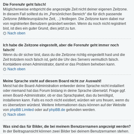
Die Forenuhr geht falsch!
Möglicherweise entspricht die angezeigte Zeit nicht deiner eigenen Zeitzone.
In diesem Fall solltest du im „Persönlichen Bereich“ die für dich passende
Zeitzone (Mitteleuropäische Zeit, ...) festlegen. Die Zeitzone kann dabei nur
von registrierten Benutzern geändert werden. Wenn du noch nicht registriert
bist, ist dies ein guter Grund, dies jetzt zu tun.
Nach oben
Ich habe die Zeitzone eingestellt, aber die Forenuhr geht immer noch
falsch!
Wenn du dir sicher bist, dass du die Zeitzone richtig eingestellt hast und die
Zeit trotzdem noch falsch ist, geht die Uhr des Servers vermutlich falsch.
Kontaktiere einen Administrator, damit er das Problem beheben kann.
Nach oben
Meine Sprache steht auf diesem Board nicht zur Auswahl!
Meist hat die Board-Administration entweder deine Sprache nicht installiert
oder niemand hat das Forum bislang in deine Sprache übersetzt. Frage ggf.
einen Board-Administrator, ob er das Sprachpaket, das du benötigst,
installieren kann. Falls es noch nicht existiert, würden wir uns freuen, wenn du
es übersetzen würdest. Weitere Informationen dazu können auf der Website
von
phpBB Limited
oder auf
phpBB.de
gefunden werden.
Nach oben
Was sind das für Bilder, die bei meinem Benutzernamen angezeigt werden?
In der Beitragsansicht können zwei Bilder bei deinem Benutzernamen stehen.