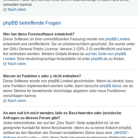
verwalten kannst.
Nach oben
phpBB betreffende Fragen
Wer hat diese Forensoftware entwickelt?
Diese Software (in ihrer unmodifizierten Fassung) wurde von
phpBB Limited
entwickelt und veröffentlicht. Sie ist urheberrechtlich geschützt. Sie wurde unter
der GNU General Public License, Version 2 (GPL-2.0) veröffentlicht und kann
frei vertrieben werden. Weitere Details findest du
auf der Seite von phpBB
Limited
. Eine deutschsprachige Anlaufstelle ist unter
phpBB.de
zu finden.
Nach oben
Warum ist Funktion x oder y nicht enthalten?
Diese Software wurde von phpBB Limited geschrieben. Wenn du denkst, dass
eine Funktion implementiert werden sollte, dann besuche
phpBB Ideas
, wo du
deine Stimme für bestehende Vorschläge abgeben oder neue Funktionen
vorschlagen kannst.
Nach oben
An wen soll ich mich wenden, falls es Beschwerden oder juristische
Anfragen zu diesem Forum gibt?
Jeder Administrator, der auf der „Das Team“-Seite aufgeführt ist, ist ein
geeigneter Kontakt für deine Beschwerde. Wenn du so keine Antwort erhältst,
solltest du den Besitzer der Domain kontaktieren (führe dazu eine
„WHOIS“-
Abfrage
durch) oder — falls diese Seite bei einem kostenlosen Webhoster wie