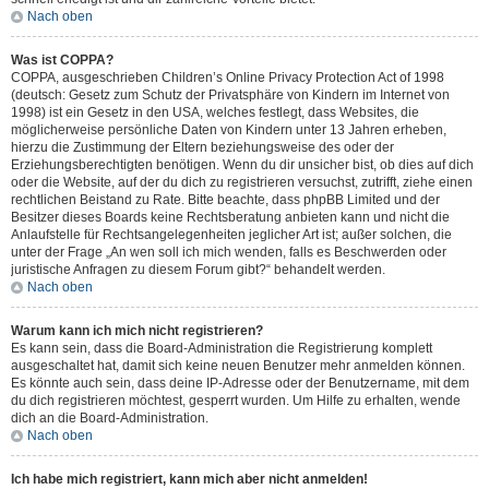
Nach oben
Was ist COPPA?
COPPA, ausgeschrieben Children’s Online Privacy Protection Act of 1998
(deutsch: Gesetz zum Schutz der Privatsphäre von Kindern im Internet von
1998) ist ein Gesetz in den USA, welches festlegt, dass Websites, die
möglicherweise persönliche Daten von Kindern unter 13 Jahren erheben,
hierzu die Zustimmung der Eltern beziehungsweise des oder der
Erziehungsberechtigten benötigen. Wenn du dir unsicher bist, ob dies auf dich
oder die Website, auf der du dich zu registrieren versuchst, zutrifft, ziehe einen
rechtlichen Beistand zu Rate. Bitte beachte, dass phpBB Limited und der
Besitzer dieses Boards keine Rechtsberatung anbieten kann und nicht die
Anlaufstelle für Rechtsangelegenheiten jeglicher Art ist; außer solchen, die
unter der Frage „An wen soll ich mich wenden, falls es Beschwerden oder
juristische Anfragen zu diesem Forum gibt?“ behandelt werden.
Nach oben
Warum kann ich mich nicht registrieren?
Es kann sein, dass die Board-Administration die Registrierung komplett
ausgeschaltet hat, damit sich keine neuen Benutzer mehr anmelden können.
Es könnte auch sein, dass deine IP-Adresse oder der Benutzername, mit dem
du dich registrieren möchtest, gesperrt wurden. Um Hilfe zu erhalten, wende
dich an die Board-Administration.
Nach oben
Ich habe mich registriert, kann mich aber nicht anmelden!