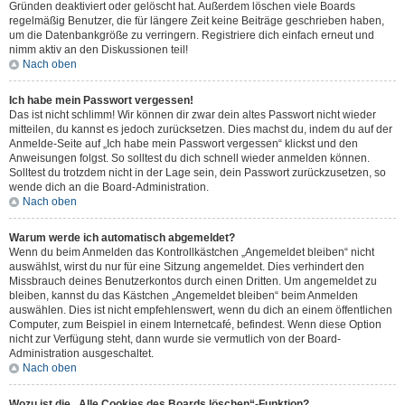
Gründen deaktiviert oder gelöscht hat. Außerdem löschen viele Boards
regelmäßig Benutzer, die für längere Zeit keine Beiträge geschrieben haben,
um die Datenbankgröße zu verringern. Registriere dich einfach erneut und
nimm aktiv an den Diskussionen teil!
Nach oben
Ich habe mein Passwort vergessen!
Das ist nicht schlimm! Wir können dir zwar dein altes Passwort nicht wieder
mitteilen, du kannst es jedoch zurücksetzen. Dies machst du, indem du auf der
Anmelde-Seite auf „Ich habe mein Passwort vergessen“ klickst und den
Anweisungen folgst. So solltest du dich schnell wieder anmelden können.
Solltest du trotzdem nicht in der Lage sein, dein Passwort zurückzusetzen, so
wende dich an die Board-Administration.
Nach oben
Warum werde ich automatisch abgemeldet?
Wenn du beim Anmelden das Kontrollkästchen „Angemeldet bleiben“ nicht
auswählst, wirst du nur für eine Sitzung angemeldet. Dies verhindert den
Missbrauch deines Benutzerkontos durch einen Dritten. Um angemeldet zu
bleiben, kannst du das Kästchen „Angemeldet bleiben“ beim Anmelden
auswählen. Dies ist nicht empfehlenswert, wenn du dich an einem öffentlichen
Computer, zum Beispiel in einem Internetcafé, befindest. Wenn diese Option
nicht zur Verfügung steht, dann wurde sie vermutlich von der Board-
Administration ausgeschaltet.
Nach oben
Wozu ist die „Alle Cookies des Boards löschen“-Funktion?