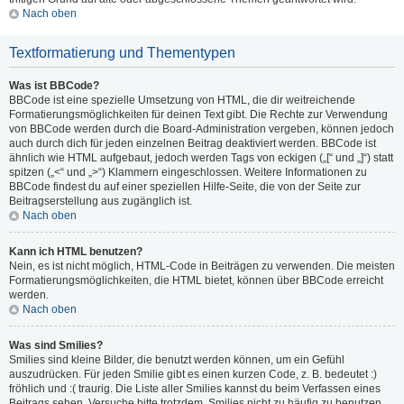
Nach oben
Textformatierung und Thementypen
Was ist BBCode?
BBCode ist eine spezielle Umsetzung von HTML, die dir weitreichende
Formatierungsmöglichkeiten für deinen Text gibt. Die Rechte zur Verwendung
von BBCode werden durch die Board-Administration vergeben, können jedoch
auch durch dich für jeden einzelnen Beitrag deaktiviert werden. BBCode ist
ähnlich wie HTML aufgebaut, jedoch werden Tags von eckigen („[“ und „]“) statt
spitzen („<“ und „>“) Klammern eingeschlossen. Weitere Informationen zu
BBCode findest du auf einer speziellen Hilfe-Seite, die von der Seite zur
Beitragserstellung aus zugänglich ist.
Nach oben
Kann ich HTML benutzen?
Nein, es ist nicht möglich, HTML-Code in Beiträgen zu verwenden. Die meisten
Formatierungsmöglichkeiten, die HTML bietet, können über BBCode erreicht
werden.
Nach oben
Was sind Smilies?
Smilies sind kleine Bilder, die benutzt werden können, um ein Gefühl
auszudrücken. Für jeden Smilie gibt es einen kurzen Code, z. B. bedeutet :)
fröhlich und :( traurig. Die Liste aller Smilies kannst du beim Verfassen eines
Beitrags sehen. Versuche bitte trotzdem, Smilies nicht zu häufig zu benutzen,