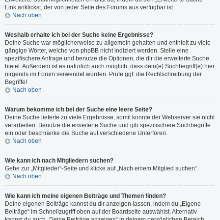
Link anklickst, der von jeder Seite des Forums aus verfügbar ist.
Nach oben
Weshalb erhalte ich bei der Suche keine Ergebnisse?
Deine Suche war möglicherweise zu allgemein gehalten und enthielt zu viele
gängige Wörter, welche von phpBB nicht indiziert werden. Stelle eine
spezifischere Anfrage und benutze die Optionen, die dir die erweiterte Suche
bietet. Außerdem ist es natürlich auch möglich, dass dein(e) Suchbegriff(e) hier
nirgends im Forum verwendet wurden. Prüfe ggf. die Rechtschreibung der
Begriffe!
Nach oben
Warum bekomme ich bei der Suche eine leere Seite?
Deine Suche lieferte zu viele Ergebnisse, somit konnte der Webserver sie nicht
verarbeiten. Benutze die erweiterte Suche und gib spezifischere Suchbegriffe
ein oder beschränke die Suche auf verschiedene Unterforen.
Nach oben
Wie kann ich nach Mitgliedern suchen?
Gehe zur „Mitglieder“-Seite und klicke auf „Nach einem Mitglied suchen“.
Nach oben
Wie kann ich meine eigenen Beiträge und Themen finden?
Deine eigenen Beiträge kannst du dir anzeigen lassen, indem du „Eigene
Beiträge“ im Schnellzugriff oben auf der Boardseite auswählst. Alternativ
kannst du auch „Deine Beiträge anzeigen“ in deinem persönlichen Bereich