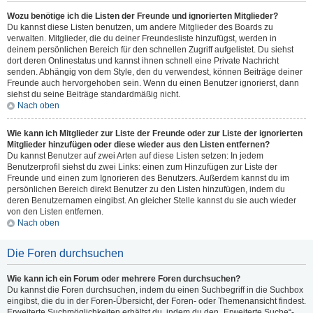
Wozu benötige ich die Listen der Freunde und ignorierten Mitglieder?
Du kannst diese Listen benutzen, um andere Mitglieder des Boards zu
verwalten. Mitglieder, die du deiner Freundesliste hinzufügst, werden in
deinem persönlichen Bereich für den schnellen Zugriff aufgelistet. Du siehst
dort deren Onlinestatus und kannst ihnen schnell eine Private Nachricht
senden. Abhängig von dem Style, den du verwendest, können Beiträge deiner
Freunde auch hervorgehoben sein. Wenn du einen Benutzer ignorierst, dann
siehst du seine Beiträge standardmäßig nicht.
Nach oben
Wie kann ich Mitglieder zur Liste der Freunde oder zur Liste der ignorierten
Mitglieder hinzufügen oder diese wieder aus den Listen entfernen?
Du kannst Benutzer auf zwei Arten auf diese Listen setzen: In jedem
Benutzerprofil siehst du zwei Links: einen zum Hinzufügen zur Liste der
Freunde und einen zum Ignorieren des Benutzers. Außerdem kannst du im
persönlichen Bereich direkt Benutzer zu den Listen hinzufügen, indem du
deren Benutzernamen eingibst. An gleicher Stelle kannst du sie auch wieder
von den Listen entfernen.
Nach oben
Die Foren durchsuchen
Wie kann ich ein Forum oder mehrere Foren durchsuchen?
Du kannst die Foren durchsuchen, indem du einen Suchbegriff in die Suchbox
eingibst, die du in der Foren-Übersicht, der Foren- oder Themenansicht findest.
Erweiterte Suchmöglichkeiten erhältst du, indem du den „Erweiterte Suche“-