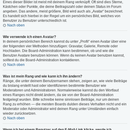
Eines dieser Bilder ist meist mit deinem Rang verknüpft: Oft sind dies Sterne,
Kästchen oder Punkte, die deine Beitragszahl oder deinen Status im Forum
angeben. Das andere, meist größere, Bild wird auch als „Avatar“ bezeichnet.
Es handelt sich hierbei in der Regel um ein persönliches Bild, welches von
Benutzer zu Benutzer unterschiedlich ist.
Nach oben
Wie verwende ich einen Avatar?
In deinem persönlichen Bereich kannst du unter „Profil“ einen Avatar über eine
der folgenden vier Methoden hinzufügen: Gravatar, Galerie, Remote oder
Hochladen. Die Board-Administration kann bestimmen, ob und wie die
Benutzer Avatare benutzen können. Wenn du keinen Avatar benutzen kannst,
solltest du die Board-Administration kontaktieren.
Nach oben
Was ist mein Rang und wie kann ich ihn ändern?
Ränge, die unter deinem Benutzernamen stehen, zeigen an, wie viele Beiträge
du bislang erstellt hast oder identifizieren bestimmte Benutzer wie
Moderatoren und Administratoren. Normalerweise kannst du den Wortlaut
eines Ranges nicht direkt ändern, da sie von der Board-Administration
festgelegt wurden. Bitte schreibe keine sinnlosen Beiträge, nur um deinen
Rang zu erhöhen — die meisten Boards dulden dieses Verhalten nicht und ein
Moderator oder Administrator wird deinen Rang unter Umständen einfach
wieder zurücksetzen.
Nach oben
Wenn ich bei einem Benutzer auf den E-Mail-Link klicke, werde ich