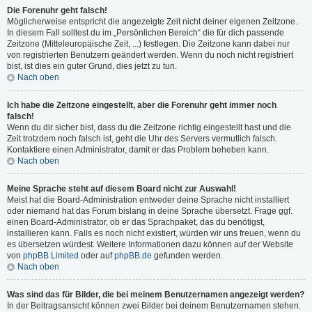
Die Forenuhr geht falsch!
Möglicherweise entspricht die angezeigte Zeit nicht deiner eigenen Zeitzone.
In diesem Fall solltest du im „Persönlichen Bereich“ die für dich passende
Zeitzone (Mitteleuropäische Zeit, ...) festlegen. Die Zeitzone kann dabei nur
von registrierten Benutzern geändert werden. Wenn du noch nicht registriert
bist, ist dies ein guter Grund, dies jetzt zu tun.
Nach oben
Ich habe die Zeitzone eingestellt, aber die Forenuhr geht immer noch
falsch!
Wenn du dir sicher bist, dass du die Zeitzone richtig eingestellt hast und die
Zeit trotzdem noch falsch ist, geht die Uhr des Servers vermutlich falsch.
Kontaktiere einen Administrator, damit er das Problem beheben kann.
Nach oben
Meine Sprache steht auf diesem Board nicht zur Auswahl!
Meist hat die Board-Administration entweder deine Sprache nicht installiert
oder niemand hat das Forum bislang in deine Sprache übersetzt. Frage ggf.
einen Board-Administrator, ob er das Sprachpaket, das du benötigst,
installieren kann. Falls es noch nicht existiert, würden wir uns freuen, wenn du
es übersetzen würdest. Weitere Informationen dazu können auf der Website
von
phpBB Limited
oder auf
phpBB.de
gefunden werden.
Nach oben
Was sind das für Bilder, die bei meinem Benutzernamen angezeigt werden?
In der Beitragsansicht können zwei Bilder bei deinem Benutzernamen stehen.