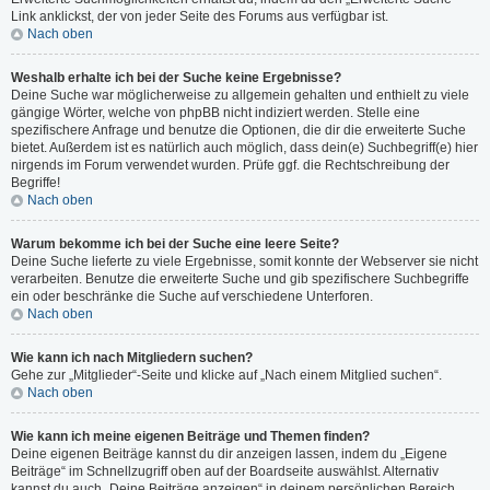
Link anklickst, der von jeder Seite des Forums aus verfügbar ist.
Nach oben
Weshalb erhalte ich bei der Suche keine Ergebnisse?
Deine Suche war möglicherweise zu allgemein gehalten und enthielt zu viele
gängige Wörter, welche von phpBB nicht indiziert werden. Stelle eine
spezifischere Anfrage und benutze die Optionen, die dir die erweiterte Suche
bietet. Außerdem ist es natürlich auch möglich, dass dein(e) Suchbegriff(e) hier
nirgends im Forum verwendet wurden. Prüfe ggf. die Rechtschreibung der
Begriffe!
Nach oben
Warum bekomme ich bei der Suche eine leere Seite?
Deine Suche lieferte zu viele Ergebnisse, somit konnte der Webserver sie nicht
verarbeiten. Benutze die erweiterte Suche und gib spezifischere Suchbegriffe
ein oder beschränke die Suche auf verschiedene Unterforen.
Nach oben
Wie kann ich nach Mitgliedern suchen?
Gehe zur „Mitglieder“-Seite und klicke auf „Nach einem Mitglied suchen“.
Nach oben
Wie kann ich meine eigenen Beiträge und Themen finden?
Deine eigenen Beiträge kannst du dir anzeigen lassen, indem du „Eigene
Beiträge“ im Schnellzugriff oben auf der Boardseite auswählst. Alternativ
kannst du auch „Deine Beiträge anzeigen“ in deinem persönlichen Bereich