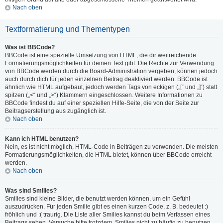
Nach oben
Textformatierung und Thementypen
Was ist BBCode?
BBCode ist eine spezielle Umsetzung von HTML, die dir weitreichende
Formatierungsmöglichkeiten für deinen Text gibt. Die Rechte zur Verwendung
von BBCode werden durch die Board-Administration vergeben, können jedoch
auch durch dich für jeden einzelnen Beitrag deaktiviert werden. BBCode ist
ähnlich wie HTML aufgebaut, jedoch werden Tags von eckigen („[“ und „]“) statt
spitzen („<“ und „>“) Klammern eingeschlossen. Weitere Informationen zu
BBCode findest du auf einer speziellen Hilfe-Seite, die von der Seite zur
Beitragserstellung aus zugänglich ist.
Nach oben
Kann ich HTML benutzen?
Nein, es ist nicht möglich, HTML-Code in Beiträgen zu verwenden. Die meisten
Formatierungsmöglichkeiten, die HTML bietet, können über BBCode erreicht
werden.
Nach oben
Was sind Smilies?
Smilies sind kleine Bilder, die benutzt werden können, um ein Gefühl
auszudrücken. Für jeden Smilie gibt es einen kurzen Code, z. B. bedeutet :)
fröhlich und :( traurig. Die Liste aller Smilies kannst du beim Verfassen eines
Beitrags sehen. Versuche bitte trotzdem, Smilies nicht zu häufig zu benutzen,