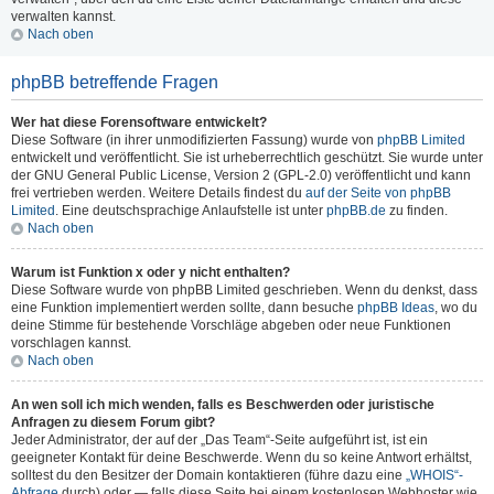
verwalten kannst.
Nach oben
phpBB betreffende Fragen
Wer hat diese Forensoftware entwickelt?
Diese Software (in ihrer unmodifizierten Fassung) wurde von
phpBB Limited
entwickelt und veröffentlicht. Sie ist urheberrechtlich geschützt. Sie wurde unter
der GNU General Public License, Version 2 (GPL-2.0) veröffentlicht und kann
frei vertrieben werden. Weitere Details findest du
auf der Seite von phpBB
Limited
. Eine deutschsprachige Anlaufstelle ist unter
phpBB.de
zu finden.
Nach oben
Warum ist Funktion x oder y nicht enthalten?
Diese Software wurde von phpBB Limited geschrieben. Wenn du denkst, dass
eine Funktion implementiert werden sollte, dann besuche
phpBB Ideas
, wo du
deine Stimme für bestehende Vorschläge abgeben oder neue Funktionen
vorschlagen kannst.
Nach oben
An wen soll ich mich wenden, falls es Beschwerden oder juristische
Anfragen zu diesem Forum gibt?
Jeder Administrator, der auf der „Das Team“-Seite aufgeführt ist, ist ein
geeigneter Kontakt für deine Beschwerde. Wenn du so keine Antwort erhältst,
solltest du den Besitzer der Domain kontaktieren (führe dazu eine
„WHOIS“-
Abfrage
durch) oder — falls diese Seite bei einem kostenlosen Webhoster wie