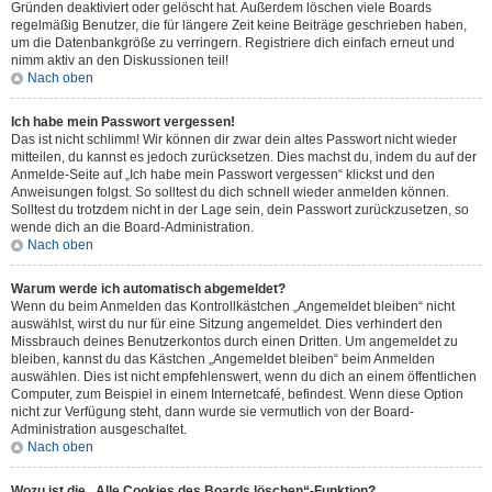
Gründen deaktiviert oder gelöscht hat. Außerdem löschen viele Boards
regelmäßig Benutzer, die für längere Zeit keine Beiträge geschrieben haben,
um die Datenbankgröße zu verringern. Registriere dich einfach erneut und
nimm aktiv an den Diskussionen teil!
Nach oben
Ich habe mein Passwort vergessen!
Das ist nicht schlimm! Wir können dir zwar dein altes Passwort nicht wieder
mitteilen, du kannst es jedoch zurücksetzen. Dies machst du, indem du auf der
Anmelde-Seite auf „Ich habe mein Passwort vergessen“ klickst und den
Anweisungen folgst. So solltest du dich schnell wieder anmelden können.
Solltest du trotzdem nicht in der Lage sein, dein Passwort zurückzusetzen, so
wende dich an die Board-Administration.
Nach oben
Warum werde ich automatisch abgemeldet?
Wenn du beim Anmelden das Kontrollkästchen „Angemeldet bleiben“ nicht
auswählst, wirst du nur für eine Sitzung angemeldet. Dies verhindert den
Missbrauch deines Benutzerkontos durch einen Dritten. Um angemeldet zu
bleiben, kannst du das Kästchen „Angemeldet bleiben“ beim Anmelden
auswählen. Dies ist nicht empfehlenswert, wenn du dich an einem öffentlichen
Computer, zum Beispiel in einem Internetcafé, befindest. Wenn diese Option
nicht zur Verfügung steht, dann wurde sie vermutlich von der Board-
Administration ausgeschaltet.
Nach oben
Wozu ist die „Alle Cookies des Boards löschen“-Funktion?