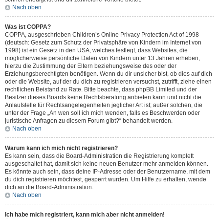
Nach oben
Was ist COPPA?
COPPA, ausgeschrieben Children’s Online Privacy Protection Act of 1998
(deutsch: Gesetz zum Schutz der Privatsphäre von Kindern im Internet von
1998) ist ein Gesetz in den USA, welches festlegt, dass Websites, die
möglicherweise persönliche Daten von Kindern unter 13 Jahren erheben,
hierzu die Zustimmung der Eltern beziehungsweise des oder der
Erziehungsberechtigten benötigen. Wenn du dir unsicher bist, ob dies auf dich
oder die Website, auf der du dich zu registrieren versuchst, zutrifft, ziehe einen
rechtlichen Beistand zu Rate. Bitte beachte, dass phpBB Limited und der
Besitzer dieses Boards keine Rechtsberatung anbieten kann und nicht die
Anlaufstelle für Rechtsangelegenheiten jeglicher Art ist; außer solchen, die
unter der Frage „An wen soll ich mich wenden, falls es Beschwerden oder
juristische Anfragen zu diesem Forum gibt?“ behandelt werden.
Nach oben
Warum kann ich mich nicht registrieren?
Es kann sein, dass die Board-Administration die Registrierung komplett
ausgeschaltet hat, damit sich keine neuen Benutzer mehr anmelden können.
Es könnte auch sein, dass deine IP-Adresse oder der Benutzername, mit dem
du dich registrieren möchtest, gesperrt wurden. Um Hilfe zu erhalten, wende
dich an die Board-Administration.
Nach oben
Ich habe mich registriert, kann mich aber nicht anmelden!