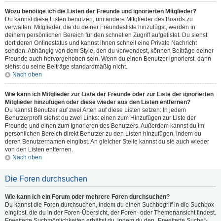
Wozu benötige ich die Listen der Freunde und ignorierten Mitglieder?
Du kannst diese Listen benutzen, um andere Mitglieder des Boards zu
verwalten. Mitglieder, die du deiner Freundesliste hinzufügst, werden in
deinem persönlichen Bereich für den schnellen Zugriff aufgelistet. Du siehst
dort deren Onlinestatus und kannst ihnen schnell eine Private Nachricht
senden. Abhängig von dem Style, den du verwendest, können Beiträge deiner
Freunde auch hervorgehoben sein. Wenn du einen Benutzer ignorierst, dann
siehst du seine Beiträge standardmäßig nicht.
Nach oben
Wie kann ich Mitglieder zur Liste der Freunde oder zur Liste der ignorierten
Mitglieder hinzufügen oder diese wieder aus den Listen entfernen?
Du kannst Benutzer auf zwei Arten auf diese Listen setzen: In jedem
Benutzerprofil siehst du zwei Links: einen zum Hinzufügen zur Liste der
Freunde und einen zum Ignorieren des Benutzers. Außerdem kannst du im
persönlichen Bereich direkt Benutzer zu den Listen hinzufügen, indem du
deren Benutzernamen eingibst. An gleicher Stelle kannst du sie auch wieder
von den Listen entfernen.
Nach oben
Die Foren durchsuchen
Wie kann ich ein Forum oder mehrere Foren durchsuchen?
Du kannst die Foren durchsuchen, indem du einen Suchbegriff in die Suchbox
eingibst, die du in der Foren-Übersicht, der Foren- oder Themenansicht findest.
Erweiterte Suchmöglichkeiten erhältst du, indem du den „Erweiterte Suche“-