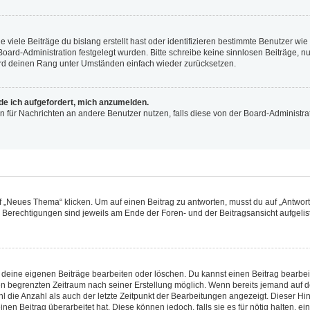
viele Beiträge du bislang erstellt hast oder identifizieren bestimmte Benutzer w
 Board-Administration festgelegt wurden. Bitte schreibe keine sinnlosen Beiträge
wird deinen Rang unter Umständen einfach wieder zurücksetzen.
rde ich aufgefordert, mich anzumelden.
ion für Nachrichten an andere Benutzer nutzen, falls diese von der Board-Administ
„Neues Thema“ klicken. Um auf einen Beitrag zu antworten, musst du auf „Antworte
e Berechtigungen sind jeweils am Ende der Foren- und der Beitragsansicht aufgeliste
r deine eigenen Beiträge bearbeiten oder löschen. Du kannst einen Beitrag bearbe
inen begrenzten Zeitraum nach seiner Erstellung möglich. Wenn bereits jemand auf de
 die Anzahl als auch der letzte Zeitpunkt der Bearbeitungen angezeigt. Dieser Hi
en Beitrag überarbeitet hat. Diese können jedoch, falls sie es für nötig halten, ei