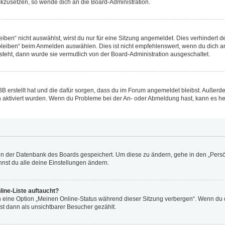
ückzusetzen, so wende dich an die Board-Administration.
en“ nicht auswählst, wirst du nur für eine Sitzung angemeldet. Dies verhindert 
leiben“ beim Anmelden auswählen. Dies ist nicht empfehlenswert, wenn du dich an
 steht, dann wurde sie vermutlich von der Board-Administration ausgeschaltet.
BB erstellt hat und die dafür sorgen, dass du im Forum angemeldet bleibst. Außer
n aktiviert wurden. Wenn du Probleme bei der An- oder Abmeldung hast, kann es he
n in der Datenbank des Boards gespeichert. Um diese zu ändern, gehe in den „Persö
nst du alle deine Einstellungen ändern.
ine-Liste auftaucht?
n eine Option „Meinen Online-Status während dieser Sitzung verbergen“. Wenn du d
st dann als unsichtbarer Besucher gezählt.