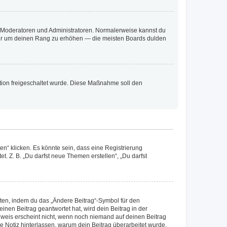
ie Moderatoren und Administratoren. Normalerweise kannst du
, nur um deinen Rang zu erhöhen — die meisten Boards dulden
ration freigeschaltet wurde. Diese Maßnahme soll den
n“ klicken. Es könnte sein, dass eine Registrierung
t. Z. B. „Du darfst neue Themen erstellen“, „Du darfst
iten, indem du das „Ändere Beitrag“-Symbol für den
inen Beitrag geantwortet hat, wird dein Beitrag in der
nweis erscheint nicht, wenn noch niemand auf deinen Beitrag
ne Notiz hinterlassen, warum dein Beitrag überarbeitet wurde.