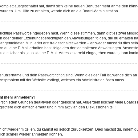
g komplett ausgeschaltet hat, damit sich keine neuen Benutzer mehr anmelden könn
 wurden. Um Hilfe zu erhalten, wende dich an die Board-Administration.
 richtige Passwort eingegeben hast. Wenn diese stimmen, dann gibt es zwei Mögl
tern oder deiner Erziehungsberechtigten den Anweisungen folgen, die du erhalten ha
u angemeldeten Mitglieder erst freigeschaltet werden – entweder musst du dies selbs
. Wenn du eine E-Mail erhalten hast, folge den dort enthaltenen Anweisungen. Ansons
 dir sicher bist, dass deine E-Mail-Adresse korrekt eingegeben wurde, dann kontak
Benutzername und dein Passwort richtig sind. Wenn dies der Fall ist, wende dich a
ionsproblem mit der Website vorliegt, welches ein Administrator lösen muss.
icht mehr anmelden?!
erschieden Gründen deaktiviert oder gelöscht hat. Außerdem löschen viele Boards r
triere dich einfach erneut und nimm aktiv an den Diskussionen teil!
 nicht wieder mitteilen, du kannst es jedoch zurücksetzen. Dies machst du, indem 
 dich schnell wieder anmelden können.