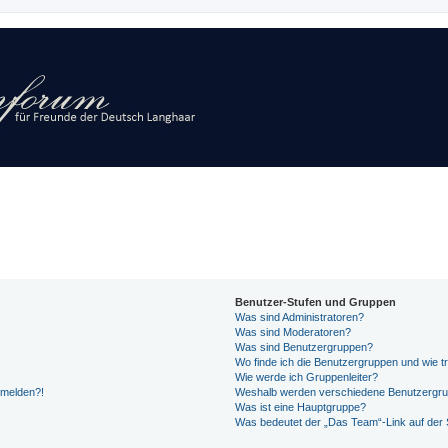
Benutzer-Stufen und Gruppen
Was sind Administratoren?
Was sind Moderatoren?
Was sind Benutzergruppen?
Wo finde ich die Benutzergruppen und wie tr
Wie werde ich Gruppenleiter?
anmelden?!
Weshalb werden verschiedene Benutzergrupp
Was ist eine Hauptgruppe?
Was bedeutet der „Das Team“-Link auf der S