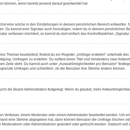
hen können, wenn bereits jemand darauf geantwortet hat.
st eine solche in den Einstellungen in deinem persönlichen Bereich entwerfen. Na
eren. Du kannst eine Signatur auch hinzufügen, indem du in deinem persönlichen 
atur verfassen möchtest, so kannst du dort einfach das Kontrollkästchen „Signatu
s Themas bearbeitest, findest du ein Register „Umfrage erstellen“ unterhalb des F
htigung, Umfragen zu erstellen. Du solltest einen Titel und mindestens zwei Antwo
genen Zeile steht. Du kannst auch unter „Auswahlmöglichkeiten pro Benutzer“ festl
unbegrenzte Umfrage) und schließlich, ob die Benutzer ihre Stimme ändern können.
rch die Board-Administration festgelegt. Wenn du glaubst, mehr Antwortmöglichkei
n Verfasser, einem Moderator oder einem Administrator bearbeitet werden. Um ein
emand eine Stimme abgegeben hat, dann können Benutzer die Umfrage löschen oder 
 Moderatoren oder Administratoren geändert oder gelöscht werden. Dadurch soll 