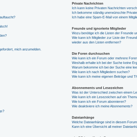
Private Nachrichten
Ich kann keine Privaten Nachrichten versch
Ich bekomme ständig unerwünschte Private
auftaucht?
Ich habe eine Spam-E-Mail von einem Mitgli
alsch!
Freunde und ignorierte Mitglieder
Wozu benötige ich die Listen der Freunde un
rden?
Wie kann ich Mitglieder zur Liste der Freund
wieder aus den Listen entfernen?
fgefordert, mich anzumelden.
Die Foren durchsuchen
Wie kann ich ein Forum oder mehrere For
Weshalb erhalte ich bei der Suche keine Er
Warum bekomme ich bei der Suche eine lee
Wie kann ich nach Mitgliedern suchen?
Wie kann ich meine eigenen Beiträge und T
Abonnements und Lesezeichen
Was ist der Unterschied zwischen einem L
Wie kann ich ein Lesezeichen auf ein Them
Wie kann ich ein Forum abonnieren?
Wie deaktiviere ich meine Abonnements?
gs?
Dateianhänge
Welche Dateianhänge sind in diesem Forum
Kann ich eine Übersicht all meiner Dateian