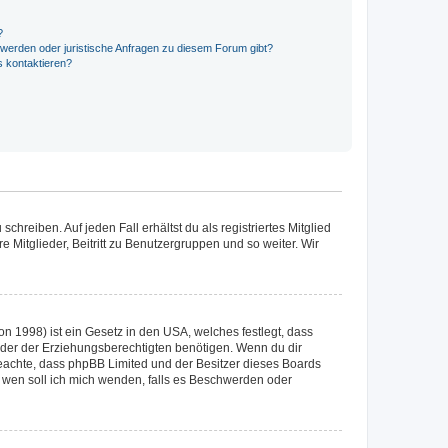
?
hwerden oder juristische Anfragen zu diesem Forum gibt?
s kontaktieren?
chreiben. Auf jeden Fall erhältst du als registriertes Mitglied
e Mitglieder, Beitritt zu Benutzergruppen und so weiter. Wir
n 1998) ist ein Gesetz in den USA, welches festlegt, dass
der der Erziehungsberechtigten benötigen. Wenn du dir
te beachte, dass phpBB Limited und der Besitzer dieses Boards
An wen soll ich mich wenden, falls es Beschwerden oder