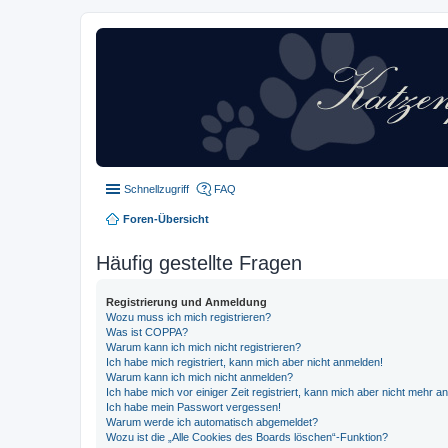
Schnellzugriff
FAQ
Foren-Übersicht
Häufig gestellte Fragen
Registrierung und Anmeldung
Wozu muss ich mich registrieren?
Was ist COPPA?
Warum kann ich mich nicht registrieren?
Ich habe mich registriert, kann mich aber nicht anmelden!
Warum kann ich mich nicht anmelden?
Ich habe mich vor einiger Zeit registriert, kann mich aber nicht mehr 
Ich habe mein Passwort vergessen!
Warum werde ich automatisch abgemeldet?
Wozu ist die „Alle Cookies des Boards löschen“-Funktion?