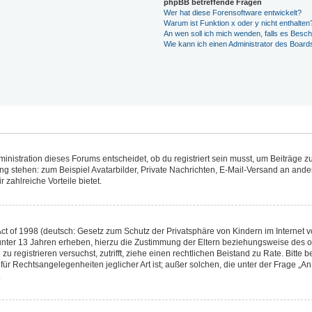
phpBB betreffende Fragen
Wer hat diese Forensoftware entwickelt?
Warum ist Funktion x oder y nicht enthalten
An wen soll ich mich wenden, falls es Besc
Wie kann ich einen Administrator des Board
istration dieses Forums entscheidet, ob du registriert sein musst, um Beiträge zu s
ung stehen: zum Beispiel Avatarbilder, Private Nachrichten, E-Mail-Versand an ander
 zahlreiche Vorteile bietet.
t of 1998 (deutsch: Gesetz zum Schutz der Privatsphäre von Kindern im Internet vo
unter 13 Jahren erheben, hierzu die Zustimmung der Eltern beziehungsweise des o
h zu registrieren versuchst, zutrifft, ziehe einen rechtlichen Beistand zu Rate. Bit
für Rechtsangelegenheiten jeglicher Art ist; außer solchen, die unter der Frage „
.