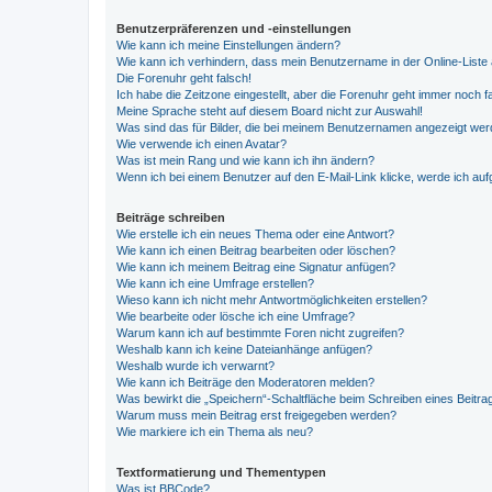
Benutzerpräferenzen und -einstellungen
Wie kann ich meine Einstellungen ändern?
Wie kann ich verhindern, dass mein Benutzername in der Online-Liste 
Die Forenuhr geht falsch!
Ich habe die Zeitzone eingestellt, aber die Forenuhr geht immer noch f
Meine Sprache steht auf diesem Board nicht zur Auswahl!
Was sind das für Bilder, die bei meinem Benutzernamen angezeigt we
Wie verwende ich einen Avatar?
Was ist mein Rang und wie kann ich ihn ändern?
Wenn ich bei einem Benutzer auf den E-Mail-Link klicke, werde ich au
Beiträge schreiben
Wie erstelle ich ein neues Thema oder eine Antwort?
Wie kann ich einen Beitrag bearbeiten oder löschen?
Wie kann ich meinem Beitrag eine Signatur anfügen?
Wie kann ich eine Umfrage erstellen?
Wieso kann ich nicht mehr Antwortmöglichkeiten erstellen?
Wie bearbeite oder lösche ich eine Umfrage?
Warum kann ich auf bestimmte Foren nicht zugreifen?
Weshalb kann ich keine Dateianhänge anfügen?
Weshalb wurde ich verwarnt?
Wie kann ich Beiträge den Moderatoren melden?
Was bewirkt die „Speichern“-Schaltfläche beim Schreiben eines Beitra
Warum muss mein Beitrag erst freigegeben werden?
Wie markiere ich ein Thema als neu?
Textformatierung und Thementypen
Was ist BBCode?