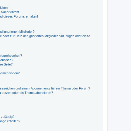
icken!
 Nachrichten!
ed dieses Forums erhalten!
d ignorierten Mitglieder?
e oder zur Liste der ignorierten Mitglieder hinzufügen oder diese
en durchsuchen?
gebnisse?
re Seite?
hemen finden?
esezeichen und einem Abonnements für ein Thema oder Forum?
a setzen oder ein Thema abonnieren?
 zulässig?
hänge erhalten?