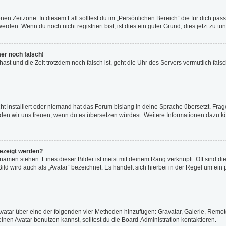
en Zeitzone. In diesem Fall solltest du im „Persönlichen Bereich“ die für dich passe
den. Wenn du noch nicht registriert bist, ist dies ein guter Grund, dies jetzt zu tun
mer noch falsch!
t hast und die Zeit trotzdem noch falsch ist, geht die Uhr des Servers vermutlich fal
t installiert oder niemand hat das Forum bislang in deine Sprache übersetzt. Frag
, würden wir uns freuen, wenn du es übersetzen würdest. Weitere Informationen dazu
gezeigt werden?
amen stehen. Eines dieser Bilder ist meist mit deinem Rang verknüpft: Oft sind di
ld wird auch als „Avatar“ bezeichnet. Es handelt sich hierbei in der Regel um ein
 Avatar über eine der folgenden vier Methoden hinzufügen: Gravatar, Galerie, Rem
en Avatar benutzen kannst, solltest du die Board-Administration kontaktieren.