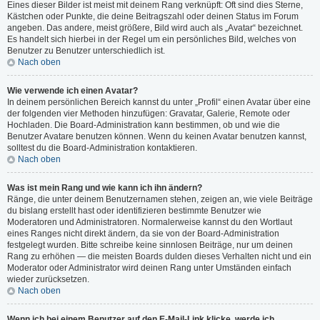
Eines dieser Bilder ist meist mit deinem Rang verknüpft: Oft sind dies Sterne,
Kästchen oder Punkte, die deine Beitragszahl oder deinen Status im Forum
angeben. Das andere, meist größere, Bild wird auch als „Avatar“ bezeichnet.
Es handelt sich hierbei in der Regel um ein persönliches Bild, welches von
Benutzer zu Benutzer unterschiedlich ist.
Nach oben
Wie verwende ich einen Avatar?
In deinem persönlichen Bereich kannst du unter „Profil“ einen Avatar über eine
der folgenden vier Methoden hinzufügen: Gravatar, Galerie, Remote oder
Hochladen. Die Board-Administration kann bestimmen, ob und wie die
Benutzer Avatare benutzen können. Wenn du keinen Avatar benutzen kannst,
solltest du die Board-Administration kontaktieren.
Nach oben
Was ist mein Rang und wie kann ich ihn ändern?
Ränge, die unter deinem Benutzernamen stehen, zeigen an, wie viele Beiträge
du bislang erstellt hast oder identifizieren bestimmte Benutzer wie
Moderatoren und Administratoren. Normalerweise kannst du den Wortlaut
eines Ranges nicht direkt ändern, da sie von der Board-Administration
festgelegt wurden. Bitte schreibe keine sinnlosen Beiträge, nur um deinen
Rang zu erhöhen — die meisten Boards dulden dieses Verhalten nicht und ein
Moderator oder Administrator wird deinen Rang unter Umständen einfach
wieder zurücksetzen.
Nach oben
Wenn ich bei einem Benutzer auf den E-Mail-Link klicke, werde ich