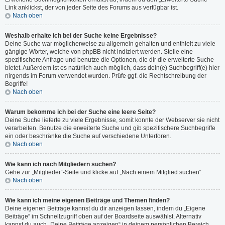
Link anklickst, der von jeder Seite des Forums aus verfügbar ist.
Nach oben
Weshalb erhalte ich bei der Suche keine Ergebnisse?
Deine Suche war möglicherweise zu allgemein gehalten und enthielt zu viele
gängige Wörter, welche von phpBB nicht indiziert werden. Stelle eine
spezifischere Anfrage und benutze die Optionen, die dir die erweiterte Suche
bietet. Außerdem ist es natürlich auch möglich, dass dein(e) Suchbegriff(e) hier
nirgends im Forum verwendet wurden. Prüfe ggf. die Rechtschreibung der
Begriffe!
Nach oben
Warum bekomme ich bei der Suche eine leere Seite?
Deine Suche lieferte zu viele Ergebnisse, somit konnte der Webserver sie nicht
verarbeiten. Benutze die erweiterte Suche und gib spezifischere Suchbegriffe
ein oder beschränke die Suche auf verschiedene Unterforen.
Nach oben
Wie kann ich nach Mitgliedern suchen?
Gehe zur „Mitglieder“-Seite und klicke auf „Nach einem Mitglied suchen“.
Nach oben
Wie kann ich meine eigenen Beiträge und Themen finden?
Deine eigenen Beiträge kannst du dir anzeigen lassen, indem du „Eigene
Beiträge“ im Schnellzugriff oben auf der Boardseite auswählst. Alternativ
kannst du auch „Deine Beiträge anzeigen“ in deinem persönlichen Bereich