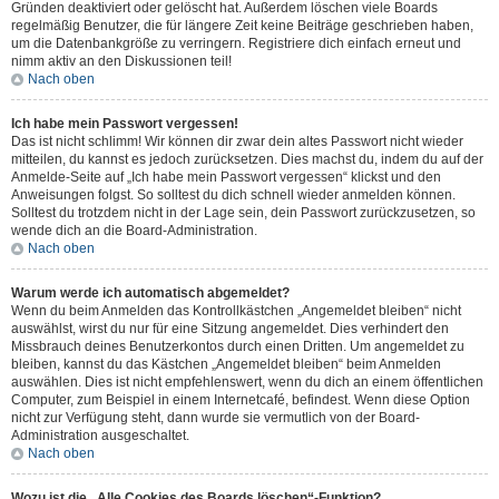
Gründen deaktiviert oder gelöscht hat. Außerdem löschen viele Boards
regelmäßig Benutzer, die für längere Zeit keine Beiträge geschrieben haben,
um die Datenbankgröße zu verringern. Registriere dich einfach erneut und
nimm aktiv an den Diskussionen teil!
Nach oben
Ich habe mein Passwort vergessen!
Das ist nicht schlimm! Wir können dir zwar dein altes Passwort nicht wieder
mitteilen, du kannst es jedoch zurücksetzen. Dies machst du, indem du auf der
Anmelde-Seite auf „Ich habe mein Passwort vergessen“ klickst und den
Anweisungen folgst. So solltest du dich schnell wieder anmelden können.
Solltest du trotzdem nicht in der Lage sein, dein Passwort zurückzusetzen, so
wende dich an die Board-Administration.
Nach oben
Warum werde ich automatisch abgemeldet?
Wenn du beim Anmelden das Kontrollkästchen „Angemeldet bleiben“ nicht
auswählst, wirst du nur für eine Sitzung angemeldet. Dies verhindert den
Missbrauch deines Benutzerkontos durch einen Dritten. Um angemeldet zu
bleiben, kannst du das Kästchen „Angemeldet bleiben“ beim Anmelden
auswählen. Dies ist nicht empfehlenswert, wenn du dich an einem öffentlichen
Computer, zum Beispiel in einem Internetcafé, befindest. Wenn diese Option
nicht zur Verfügung steht, dann wurde sie vermutlich von der Board-
Administration ausgeschaltet.
Nach oben
Wozu ist die „Alle Cookies des Boards löschen“-Funktion?