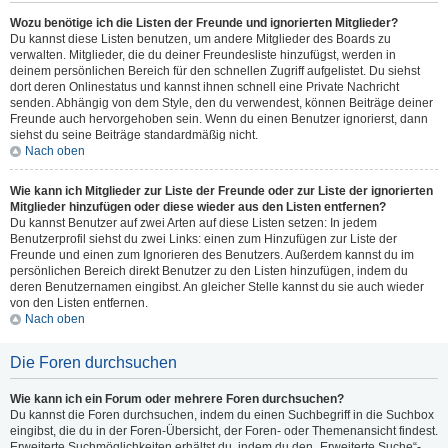
Wozu benötige ich die Listen der Freunde und ignorierten Mitglieder?
Du kannst diese Listen benutzen, um andere Mitglieder des Boards zu
verwalten. Mitglieder, die du deiner Freundesliste hinzufügst, werden in
deinem persönlichen Bereich für den schnellen Zugriff aufgelistet. Du siehst
dort deren Onlinestatus und kannst ihnen schnell eine Private Nachricht
senden. Abhängig von dem Style, den du verwendest, können Beiträge deiner
Freunde auch hervorgehoben sein. Wenn du einen Benutzer ignorierst, dann
siehst du seine Beiträge standardmäßig nicht.
Nach oben
Wie kann ich Mitglieder zur Liste der Freunde oder zur Liste der ignorierten
Mitglieder hinzufügen oder diese wieder aus den Listen entfernen?
Du kannst Benutzer auf zwei Arten auf diese Listen setzen: In jedem
Benutzerprofil siehst du zwei Links: einen zum Hinzufügen zur Liste der
Freunde und einen zum Ignorieren des Benutzers. Außerdem kannst du im
persönlichen Bereich direkt Benutzer zu den Listen hinzufügen, indem du
deren Benutzernamen eingibst. An gleicher Stelle kannst du sie auch wieder
von den Listen entfernen.
Nach oben
Die Foren durchsuchen
Wie kann ich ein Forum oder mehrere Foren durchsuchen?
Du kannst die Foren durchsuchen, indem du einen Suchbegriff in die Suchbox
eingibst, die du in der Foren-Übersicht, der Foren- oder Themenansicht findest.
Erweiterte Suchmöglichkeiten erhältst du, indem du den „Erweiterte Suche“-