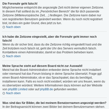
Die Forenuhr geht falsch!
Möglicherweise entspricht die angezeigte Zeit nicht deiner eigenen Zeitzone.
In diesem Fall solltest du im „Persönlichen Bereich“ die für dich passende
Zeitzone (Mitteleuropäische Zeit, ...) festlegen. Die Zeitzone kann dabei nur
von registrierten Benutzern geändert werden. Wenn du noch nicht registriert
bist, ist dies ein guter Grund, dies jetzt zu tun.
Nach oben
Ich habe die Zeitzone eingestellt, aber die Forenuhr geht immer noch
falsch!
Wenn du dir sicher bist, dass du die Zeitzone richtig eingestellt hast und die
Zeit trotzdem noch falsch ist, geht die Uhr des Servers vermutlich falsch.
Kontaktiere einen Administrator, damit er das Problem beheben kann.
Nach oben
Meine Sprache steht auf diesem Board nicht zur Auswahl!
Meist hat die Board-Administration entweder deine Sprache nicht installiert
oder niemand hat das Forum bislang in deine Sprache übersetzt. Frage ggf.
einen Board-Administrator, ob er das Sprachpaket, das du benötigst,
installieren kann. Falls es noch nicht existiert, würden wir uns freuen, wenn du
es übersetzen würdest. Weitere Informationen dazu können auf der Website
von
phpBB Limited
oder auf
phpBB.de
gefunden werden.
Nach oben
Was sind das für Bilder, die bei meinem Benutzernamen angezeigt werden?
In der Beitragsansicht können zwei Bilder bei deinem Benutzernamen stehen.