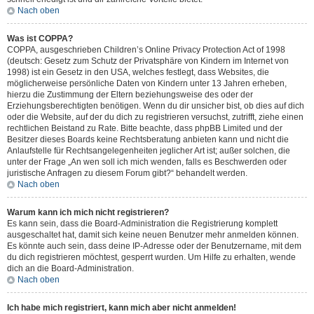
Nach oben
Was ist COPPA?
COPPA, ausgeschrieben Children’s Online Privacy Protection Act of 1998
(deutsch: Gesetz zum Schutz der Privatsphäre von Kindern im Internet von
1998) ist ein Gesetz in den USA, welches festlegt, dass Websites, die
möglicherweise persönliche Daten von Kindern unter 13 Jahren erheben,
hierzu die Zustimmung der Eltern beziehungsweise des oder der
Erziehungsberechtigten benötigen. Wenn du dir unsicher bist, ob dies auf dich
oder die Website, auf der du dich zu registrieren versuchst, zutrifft, ziehe einen
rechtlichen Beistand zu Rate. Bitte beachte, dass phpBB Limited und der
Besitzer dieses Boards keine Rechtsberatung anbieten kann und nicht die
Anlaufstelle für Rechtsangelegenheiten jeglicher Art ist; außer solchen, die
unter der Frage „An wen soll ich mich wenden, falls es Beschwerden oder
juristische Anfragen zu diesem Forum gibt?“ behandelt werden.
Nach oben
Warum kann ich mich nicht registrieren?
Es kann sein, dass die Board-Administration die Registrierung komplett
ausgeschaltet hat, damit sich keine neuen Benutzer mehr anmelden können.
Es könnte auch sein, dass deine IP-Adresse oder der Benutzername, mit dem
du dich registrieren möchtest, gesperrt wurden. Um Hilfe zu erhalten, wende
dich an die Board-Administration.
Nach oben
Ich habe mich registriert, kann mich aber nicht anmelden!