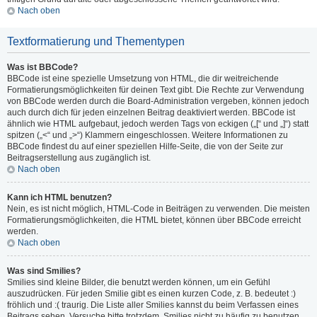
Nach oben
Textformatierung und Thementypen
Was ist BBCode?
BBCode ist eine spezielle Umsetzung von HTML, die dir weitreichende
Formatierungsmöglichkeiten für deinen Text gibt. Die Rechte zur Verwendung
von BBCode werden durch die Board-Administration vergeben, können jedoch
auch durch dich für jeden einzelnen Beitrag deaktiviert werden. BBCode ist
ähnlich wie HTML aufgebaut, jedoch werden Tags von eckigen („[“ und „]“) statt
spitzen („<“ und „>“) Klammern eingeschlossen. Weitere Informationen zu
BBCode findest du auf einer speziellen Hilfe-Seite, die von der Seite zur
Beitragserstellung aus zugänglich ist.
Nach oben
Kann ich HTML benutzen?
Nein, es ist nicht möglich, HTML-Code in Beiträgen zu verwenden. Die meisten
Formatierungsmöglichkeiten, die HTML bietet, können über BBCode erreicht
werden.
Nach oben
Was sind Smilies?
Smilies sind kleine Bilder, die benutzt werden können, um ein Gefühl
auszudrücken. Für jeden Smilie gibt es einen kurzen Code, z. B. bedeutet :)
fröhlich und :( traurig. Die Liste aller Smilies kannst du beim Verfassen eines
Beitrags sehen. Versuche bitte trotzdem, Smilies nicht zu häufig zu benutzen,