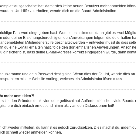
g komplett ausgeschaltet hat, damit sich keine neuen Benutzer mehr anmelden könn
 wurden. Um Hilfe zu erhalten, wende dich an die Board-Administration.
 richtige Passwort eingegeben hast. Wenn diese stimmen, dann gibt es zwei Mögl
tern oder deiner Erziehungsberechtigten den Anweisungen folgen, die du erhalten ha
u angemeldeten Mitglieder erst freigeschaltet werden – entweder musst du dies selbs
. Wenn du eine E-Mail erhalten hast, folge den dort enthaltenen Anweisungen. Ansons
 dir sicher bist, dass deine E-Mail-Adresse korrekt eingegeben wurde, dann kontak
Benutzername und dein Passwort richtig sind. Wenn dies der Fall ist, wende dich a
ionsproblem mit der Website vorliegt, welches ein Administrator lösen muss.
icht mehr anmelden?!
erschieden Gründen deaktiviert oder gelöscht hat. Außerdem löschen viele Boards r
triere dich einfach erneut und nimm aktiv an den Diskussionen teil!
 nicht wieder mitteilen, du kannst es jedoch zurücksetzen. Dies machst du, indem 
 dich schnell wieder anmelden können.