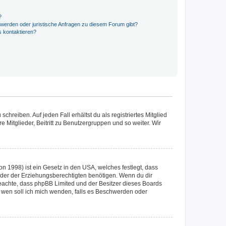
?
hwerden oder juristische Anfragen zu diesem Forum gibt?
s kontaktieren?
chreiben. Auf jeden Fall erhältst du als registriertes Mitglied
e Mitglieder, Beitritt zu Benutzergruppen und so weiter. Wir
n 1998) ist ein Gesetz in den USA, welches festlegt, dass
der der Erziehungsberechtigten benötigen. Wenn du dir
te beachte, dass phpBB Limited und der Besitzer dieses Boards
An wen soll ich mich wenden, falls es Beschwerden oder