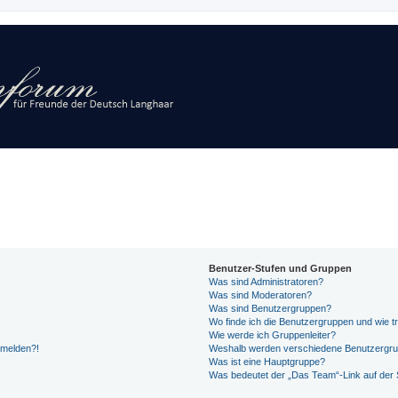
Benutzer-Stufen und Gruppen
Was sind Administratoren?
Was sind Moderatoren?
Was sind Benutzergruppen?
Wo finde ich die Benutzergruppen und wie tr
Wie werde ich Gruppenleiter?
anmelden?!
Weshalb werden verschiedene Benutzergrupp
Was ist eine Hauptgruppe?
Was bedeutet der „Das Team“-Link auf der S