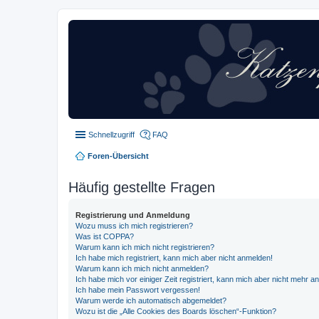
Schnellzugriff
FAQ
Foren-Übersicht
Häufig gestellte Fragen
Registrierung und Anmeldung
Wozu muss ich mich registrieren?
Was ist COPPA?
Warum kann ich mich nicht registrieren?
Ich habe mich registriert, kann mich aber nicht anmelden!
Warum kann ich mich nicht anmelden?
Ich habe mich vor einiger Zeit registriert, kann mich aber nicht mehr 
Ich habe mein Passwort vergessen!
Warum werde ich automatisch abgemeldet?
Wozu ist die „Alle Cookies des Boards löschen“-Funktion?