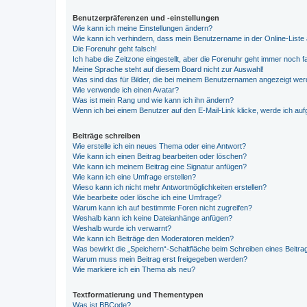
Benutzerpräferenzen und -einstellungen
Wie kann ich meine Einstellungen ändern?
Wie kann ich verhindern, dass mein Benutzername in der Online-Liste 
Die Forenuhr geht falsch!
Ich habe die Zeitzone eingestellt, aber die Forenuhr geht immer noch f
Meine Sprache steht auf diesem Board nicht zur Auswahl!
Was sind das für Bilder, die bei meinem Benutzernamen angezeigt we
Wie verwende ich einen Avatar?
Was ist mein Rang und wie kann ich ihn ändern?
Wenn ich bei einem Benutzer auf den E-Mail-Link klicke, werde ich au
Beiträge schreiben
Wie erstelle ich ein neues Thema oder eine Antwort?
Wie kann ich einen Beitrag bearbeiten oder löschen?
Wie kann ich meinem Beitrag eine Signatur anfügen?
Wie kann ich eine Umfrage erstellen?
Wieso kann ich nicht mehr Antwortmöglichkeiten erstellen?
Wie bearbeite oder lösche ich eine Umfrage?
Warum kann ich auf bestimmte Foren nicht zugreifen?
Weshalb kann ich keine Dateianhänge anfügen?
Weshalb wurde ich verwarnt?
Wie kann ich Beiträge den Moderatoren melden?
Was bewirkt die „Speichern“-Schaltfläche beim Schreiben eines Beitra
Warum muss mein Beitrag erst freigegeben werden?
Wie markiere ich ein Thema als neu?
Textformatierung und Thementypen
Was ist BBCode?