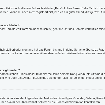
en Zeitzone. In diesem Fall solltest du im „Persönlichen Bereich“ die für dich passe
den. Wenn du noch nicht registriert bist, ist dies ein guter Grund, dies jetzt zu tun
mer noch falsch!
t hast und die Zeit trotzdem noch falsch ist, geht die Uhr des Servers vermutlich fal
t installiert oder niemand hat das Forum bislang in deine Sprache übersetzt. Frag
, würden wir uns freuen, wenn du es übersetzen würdest. Weitere Informationen dazu
gezeigt werden?
amen stehen. Eines dieser Bilder ist meist mit deinem Rang verknüpft: Oft sind di
ld wird auch als „Avatar“ bezeichnet. Es handelt sich hierbei in der Regel um ein
 Avatar über eine der folgenden vier Methoden hinzufügen: Gravatar, Galerie, Rem
en Avatar benutzen kannst, solltest du die Board-Administration kontaktieren.