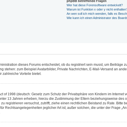
phpBB betreffende Fragen
Wer hat diese Forensoftware entwickelt?
Warum ist Funktion x oder y nicht enthalten
An wen soll ich mich wenden, falls es Besc
Wie kann ich einen Administrator des Board
istration dieses Forums entscheidet, ob du registriert sein musst, um Beiträge zu s
ung stehen: zum Beispiel Avatarbilder, Private Nachrichten, E-Mail-Versand an ander
 zahlreiche Vorteile bietet.
t of 1998 (deutsch: Gesetz zum Schutz der Privatsphäre von Kindern im Internet vo
unter 13 Jahren erheben, hierzu die Zustimmung der Eltern beziehungsweise des o
h zu registrieren versuchst, zutrifft, ziehe einen rechtlichen Beistand zu Rate. Bit
für Rechtsangelegenheiten jeglicher Art ist; außer solchen, die unter der Frage „
.