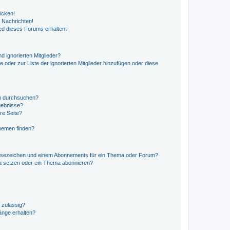
icken!
 Nachrichten!
ed dieses Forums erhalten!
d ignorierten Mitglieder?
e oder zur Liste der ignorierten Mitglieder hinzufügen oder diese
en durchsuchen?
gebnisse?
re Seite?
hemen finden?
esezeichen und einem Abonnements für ein Thema oder Forum?
a setzen oder ein Thema abonnieren?
 zulässig?
hänge erhalten?