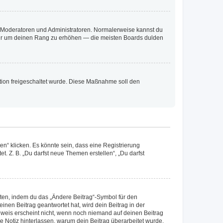
ie Moderatoren und Administratoren. Normalerweise kannst du
, nur um deinen Rang zu erhöhen — die meisten Boards dulden
ration freigeschaltet wurde. Diese Maßnahme soll den
n“ klicken. Es könnte sein, dass eine Registrierung
t. Z. B. „Du darfst neue Themen erstellen“, „Du darfst
iten, indem du das „Ändere Beitrag“-Symbol für den
inen Beitrag geantwortet hat, wird dein Beitrag in der
nweis erscheint nicht, wenn noch niemand auf deinen Beitrag
ne Notiz hinterlassen, warum dein Beitrag überarbeitet wurde.