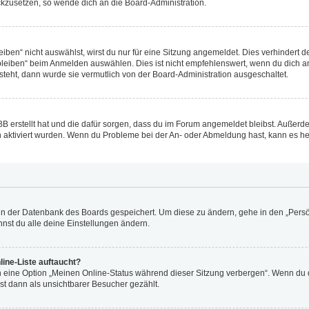
ückzusetzen, so wende dich an die Board-Administration.
en“ nicht auswählst, wirst du nur für eine Sitzung angemeldet. Dies verhindert 
leiben“ beim Anmelden auswählen. Dies ist nicht empfehlenswert, wenn du dich an
 steht, dann wurde sie vermutlich von der Board-Administration ausgeschaltet.
BB erstellt hat und die dafür sorgen, dass du im Forum angemeldet bleibst. Außer
n aktiviert wurden. Wenn du Probleme bei der An- oder Abmeldung hast, kann es he
n in der Datenbank des Boards gespeichert. Um diese zu ändern, gehe in den „Persö
nst du alle deine Einstellungen ändern.
ine-Liste auftaucht?
n eine Option „Meinen Online-Status während dieser Sitzung verbergen“. Wenn du d
st dann als unsichtbarer Besucher gezählt.