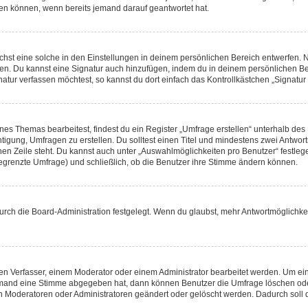
hen können, wenn bereits jemand darauf geantwortet hat.
st eine solche in den Einstellungen in deinem persönlichen Bereich entwerfen. Na
eren. Du kannst eine Signatur auch hinzufügen, indem du in deinem persönlichen 
atur verfassen möchtest, so kannst du dort einfach das Kontrollkästchen „Signatu
s Themas bearbeitest, findest du ein Register „Umfrage erstellen“ unterhalb des F
htigung, Umfragen zu erstellen. Du solltest einen Titel und mindestens zwei Antwo
genen Zeile steht. Du kannst auch unter „Auswahlmöglichkeiten pro Benutzer“ festl
unbegrenzte Umfrage) und schließlich, ob die Benutzer ihre Stimme ändern können.
rch die Board-Administration festgelegt. Wenn du glaubst, mehr Antwortmöglichkei
n Verfasser, einem Moderator oder einem Administrator bearbeitet werden. Um ein
emand eine Stimme abgegeben hat, dann können Benutzer die Umfrage löschen oder 
 Moderatoren oder Administratoren geändert oder gelöscht werden. Dadurch soll 