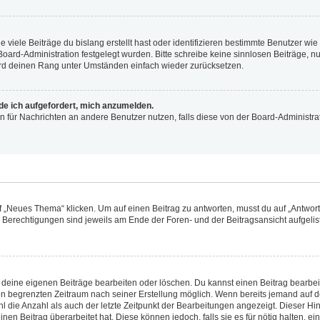
viele Beiträge du bislang erstellt hast oder identifizieren bestimmte Benutzer w
 Board-Administration festgelegt wurden. Bitte schreibe keine sinnlosen Beiträge
wird deinen Rang unter Umständen einfach wieder zurücksetzen.
rde ich aufgefordert, mich anzumelden.
ion für Nachrichten an andere Benutzer nutzen, falls diese von der Board-Administ
„Neues Thema“ klicken. Um auf einen Beitrag zu antworten, musst du auf „Antworte
e Berechtigungen sind jeweils am Ende der Foren- und der Beitragsansicht aufgeliste
r deine eigenen Beiträge bearbeiten oder löschen. Du kannst einen Beitrag bearbe
inen begrenzten Zeitraum nach seiner Erstellung möglich. Wenn bereits jemand auf de
 die Anzahl als auch der letzte Zeitpunkt der Bearbeitungen angezeigt. Dieser Hi
en Beitrag überarbeitet hat. Diese können jedoch, falls sie es für nötig halten, ei