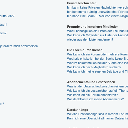
Private Nachrichten
Ich kann keine Privaten Nachrichten versch
Ich bekomme ständig unerwünschte Private
auftaucht?
Ich habe eine Spam-E-Mail von einem Mitgli
alsch!
Freunde und ignorierte Mitglieder
Wozu benötige ich die Listen der Freunde un
rden?
Wie kann ich Mitglieder zur Liste der Freund
wieder aus den Listen entfernen?
fgefordert, mich anzumelden.
Die Foren durchsuchen
Wie kann ich ein Forum oder mehrere For
Weshalb erhalte ich bei der Suche keine Er
Warum bekomme ich bei der Suche eine lee
Wie kann ich nach Mitgliedern suchen?
Wie kann ich meine eigenen Beiträge und T
Abonnements und Lesezeichen
Was ist der Unterschied zwischen einem L
Wie kann ich ein Lesezeichen auf ein Them
Wie kann ich ein Forum abonnieren?
Wie deaktiviere ich meine Abonnements?
gs?
Dateianhänge
Welche Dateianhänge sind in diesem Forum
Kann ich eine Übersicht all meiner Dateian