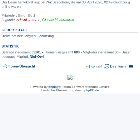
Der Besucherrekord liegt bei
742
Besuchern, die am 30. April 2026, 02:49 gleichzeitig
online waren.
Mitglieder:
Bing [Bot]
Legende:
Administratoren
,
Globale Moderatoren
GEBURTSTAGE
Heute hat kein Mitglied Geburtstag
STATISTIK
Beiträge insgesamt
39281
• Themen insgesamt
680
• Mitglieder insgesamt
36
• Unser
neuestes Mitglied:
Nici-Owl
Foren-Übersicht
Kontakt
Das Team
Powered by
phpBB
® Forum Software © phpBB Limited
Deutsche Übersetzung durch
phpBB.de