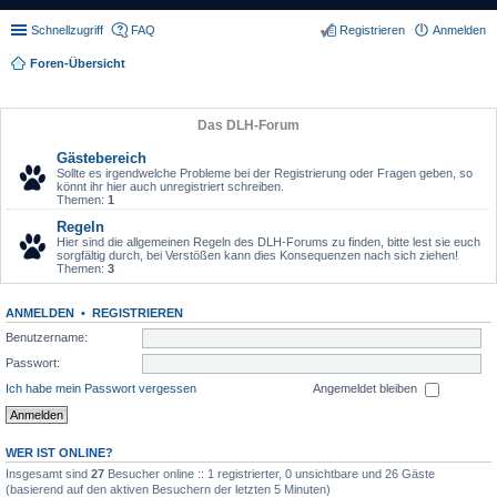
Schnellzugriff
FAQ
Registrieren
Anmelden
Foren-Übersicht
Das DLH-Forum
Gästebereich
Sollte es irgendwelche Probleme bei der Registrierung oder Fragen geben, so
könnt ihr hier auch unregistriert schreiben.
Themen:
1
Regeln
Hier sind die allgemeinen Regeln des DLH-Forums zu finden, bitte lest sie euch
sorgfältig durch, bei Verstößen kann dies Konsequenzen nach sich ziehen!
Themen:
3
ANMELDEN
•
REGISTRIEREN
Benutzername:
Passwort:
Ich habe mein Passwort vergessen
Angemeldet bleiben
WER IST ONLINE?
Insgesamt sind
27
Besucher online :: 1 registrierter, 0 unsichtbare und 26 Gäste
(basierend auf den aktiven Besuchern der letzten 5 Minuten)