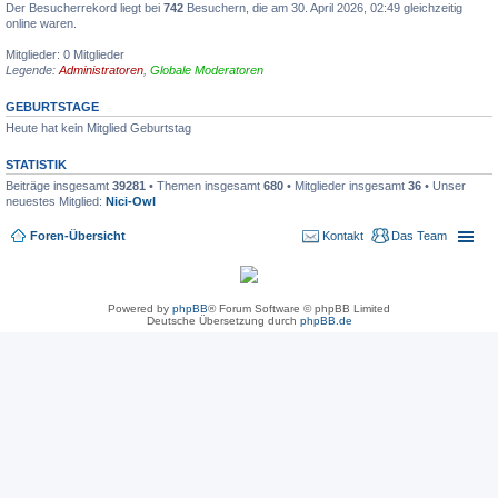
Der Besucherrekord liegt bei
742
Besuchern, die am 30. April 2026, 02:49 gleichzeitig
online waren.
Mitglieder: 0 Mitglieder
Legende:
Administratoren
,
Globale Moderatoren
GEBURTSTAGE
Heute hat kein Mitglied Geburtstag
STATISTIK
Beiträge insgesamt
39281
• Themen insgesamt
680
• Mitglieder insgesamt
36
• Unser
neuestes Mitglied:
Nici-Owl
Foren-Übersicht
Kontakt
Das Team
Powered by
phpBB
® Forum Software © phpBB Limited
Deutsche Übersetzung durch
phpBB.de