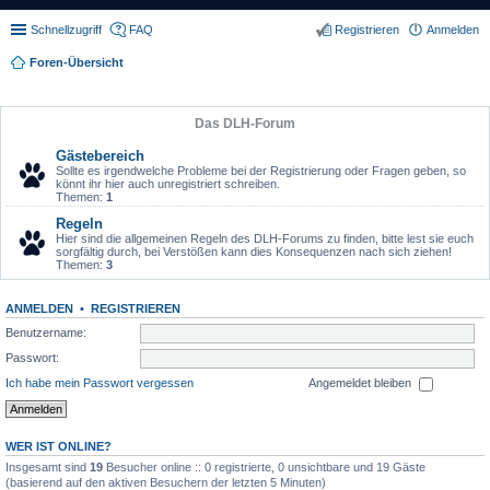
Schnellzugriff
FAQ
Registrieren
Anmelden
Foren-Übersicht
Das DLH-Forum
Gästebereich
Sollte es irgendwelche Probleme bei der Registrierung oder Fragen geben, so
könnt ihr hier auch unregistriert schreiben.
Themen:
1
Regeln
Hier sind die allgemeinen Regeln des DLH-Forums zu finden, bitte lest sie euch
sorgfältig durch, bei Verstößen kann dies Konsequenzen nach sich ziehen!
Themen:
3
ANMELDEN
•
REGISTRIEREN
Benutzername:
Passwort:
Ich habe mein Passwort vergessen
Angemeldet bleiben
WER IST ONLINE?
Insgesamt sind
19
Besucher online :: 0 registrierte, 0 unsichtbare und 19 Gäste
(basierend auf den aktiven Besuchern der letzten 5 Minuten)