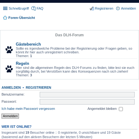
Schnellzugriff
FAQ
Registrieren
Anmelden
Foren-Übersicht
Das DLH-Forum
Gästebereich
Sollte es irgendwelche Probleme bei der Registrierung oder Fragen geben, so
könnt ihr hier auch unregistriert schreiben.
Themen:
1
Regeln
Hier sind die allgemeinen Regeln des DLH-Forums zu finden, bitte lest sie euch
sorgfältig durch, bei Verstößen kann dies Konsequenzen nach sich ziehen!
Themen:
3
ANMELDEN
•
REGISTRIEREN
Benutzername:
Passwort:
Ich habe mein Passwort vergessen
Angemeldet bleiben
WER IST ONLINE?
Insgesamt sind
19
Besucher online :: 0 registrierte, 0 unsichtbare und 19 Gäste
(basierend auf den aktiven Besuchern der letzten 5 Minuten)