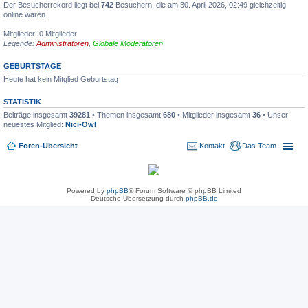
Der Besucherrekord liegt bei
742
Besuchern, die am 30. April 2026, 02:49 gleichzeitig
online waren.
Mitglieder: 0 Mitglieder
Legende:
Administratoren
,
Globale Moderatoren
GEBURTSTAGE
Heute hat kein Mitglied Geburtstag
STATISTIK
Beiträge insgesamt
39281
• Themen insgesamt
680
• Mitglieder insgesamt
36
• Unser
neuestes Mitglied:
Nici-Owl
Foren-Übersicht
Kontakt
Das Team
Powered by
phpBB
® Forum Software © phpBB Limited
Deutsche Übersetzung durch
phpBB.de