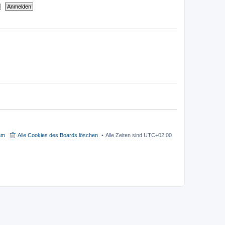
t
i
e
t
r
r
B
a
e
g
i
t
r
a
g
am
Alle Cookies des Boards löschen
Alle Zeiten sind
UTC+02:00