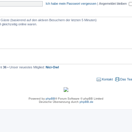
Ich habe mein Passwort vergessen
|
Angemeldet bleiben
49 Gäste (basierend auf den aktiven Besuchern der letzten 5 Minuten)
 gleichzeitig online waren.
mt
36
• Unser neuestes Mitglied:
Nici-Owl
Kontakt
Das Te
Powered by
phpBB
® Forum Software © phpBB Limited
Deutsche Übersetzung durch
phpBB.de