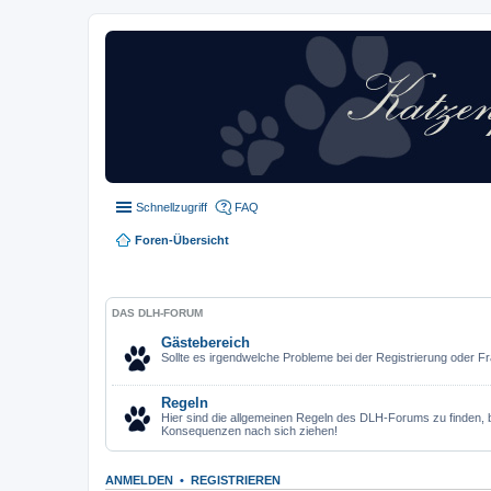
Schnellzugriff
FAQ
Foren-Übersicht
DAS DLH-FORUM
Gästebereich
Sollte es irgendwelche Probleme bei der Registrierung oder Fr
Regeln
Hier sind die allgemeinen Regeln des DLH-Forums zu finden, bi
Konsequenzen nach sich ziehen!
ANMELDEN
•
REGISTRIEREN