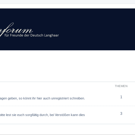
THEMEN
1
agen geben, so könnt ihr hier auch unregistriert schreiben.
3
tte lest sie euch sorgfältig durch, bei Verstößen kann dies