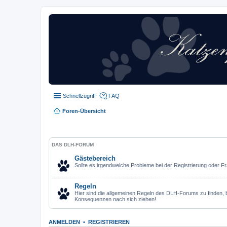
Schnellzugriff
FAQ
Foren-Übersicht
DAS DLH-FORUM
Gästebereich
Sollte es irgendwelche Probleme bei der Registrierung oder Fr
Regeln
Hier sind die allgemeinen Regeln des DLH-Forums zu finden, bi
Konsequenzen nach sich ziehen!
ANMELDEN
•
REGISTRIEREN