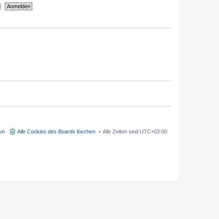
t
i
e
t
r
r
B
a
e
g
i
t
r
a
g
am
Alle Cookies des Boards löschen
Alle Zeiten sind
UTC+02:00