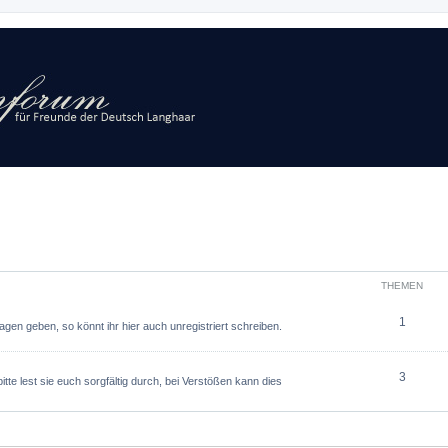
THEMEN
1
agen geben, so könnt ihr hier auch unregistriert schreiben.
3
tte lest sie euch sorgfältig durch, bei Verstößen kann dies