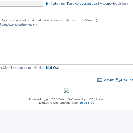
Ich habe mein Passwort vergessen
|
Angemeldet bleiben
28 Gäste (basierend auf den aktiven Besuchern der letzten 5 Minuten)
 gleichzeitig online waren.
mt
36
• Unser neuestes Mitglied:
Nici-Owl
Kontakt
Das Te
Powered by
phpBB
® Forum Software © phpBB Limited
Deutsche Übersetzung durch
phpBB.de