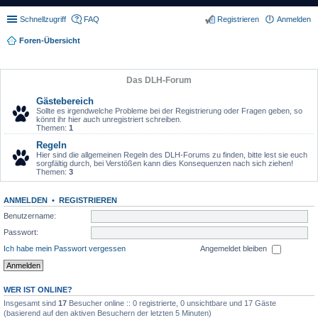
Schnellzugriff
FAQ
Registrieren
Anmelden
Foren-Übersicht
Das DLH-Forum
Gästebereich
Sollte es irgendwelche Probleme bei der Registrierung oder Fragen geben, so
könnt ihr hier auch unregistriert schreiben.
Themen:
1
Regeln
Hier sind die allgemeinen Regeln des DLH-Forums zu finden, bitte lest sie euch
sorgfältig durch, bei Verstößen kann dies Konsequenzen nach sich ziehen!
Themen:
3
ANMELDEN
•
REGISTRIEREN
Benutzername:
Passwort:
Ich habe mein Passwort vergessen
Angemeldet bleiben
WER IST ONLINE?
Insgesamt sind
17
Besucher online :: 0 registrierte, 0 unsichtbare und 17 Gäste
(basierend auf den aktiven Besuchern der letzten 5 Minuten)