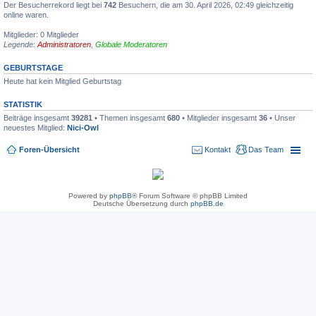
Der Besucherrekord liegt bei
742
Besuchern, die am 30. April 2026, 02:49 gleichzeitig
online waren.
Mitglieder: 0 Mitglieder
Legende:
Administratoren
,
Globale Moderatoren
GEBURTSTAGE
Heute hat kein Mitglied Geburtstag
STATISTIK
Beiträge insgesamt
39281
• Themen insgesamt
680
• Mitglieder insgesamt
36
• Unser
neuestes Mitglied:
Nici-Owl
Foren-Übersicht
Kontakt
Das Team
Powered by
phpBB
® Forum Software © phpBB Limited
Deutsche Übersetzung durch
phpBB.de