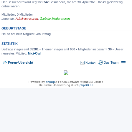
Der Besucherrekord liegt bei
742
Besuchern, die am 30. April 2026, 02:49 gleichzeitig
online waren.
Mitglieder: 0 Mitglieder
Legende:
Administratoren
,
Globale Moderatoren
GEBURTSTAGE
Heute hat kein Mitglied Geburtstag
STATISTIK
Beiträge insgesamt
39281
• Themen insgesamt
680
• Mitglieder insgesamt
36
• Unser
neuestes Mitglied:
Nici-Owl
Foren-Übersicht
Kontakt
Das Team
Powered by
phpBB
® Forum Software © phpBB Limited
Deutsche Übersetzung durch
phpBB.de