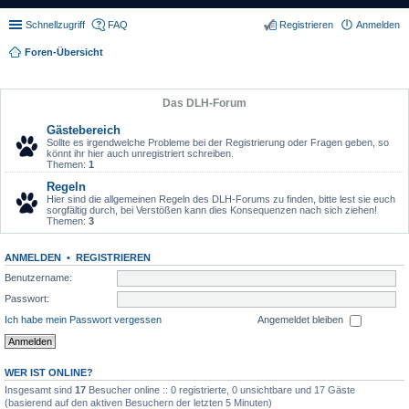
Schnellzugriff
FAQ
Registrieren
Anmelden
Foren-Übersicht
Das DLH-Forum
Gästebereich
Sollte es irgendwelche Probleme bei der Registrierung oder Fragen geben, so
könnt ihr hier auch unregistriert schreiben.
Themen:
1
Regeln
Hier sind die allgemeinen Regeln des DLH-Forums zu finden, bitte lest sie euch
sorgfältig durch, bei Verstößen kann dies Konsequenzen nach sich ziehen!
Themen:
3
ANMELDEN
•
REGISTRIEREN
Benutzername:
Passwort:
Ich habe mein Passwort vergessen
Angemeldet bleiben
WER IST ONLINE?
Insgesamt sind
17
Besucher online :: 0 registrierte, 0 unsichtbare und 17 Gäste
(basierend auf den aktiven Besuchern der letzten 5 Minuten)