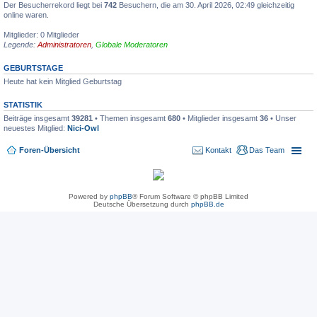
Der Besucherrekord liegt bei
742
Besuchern, die am 30. April 2026, 02:49 gleichzeitig
online waren.
Mitglieder: 0 Mitglieder
Legende:
Administratoren
,
Globale Moderatoren
GEBURTSTAGE
Heute hat kein Mitglied Geburtstag
STATISTIK
Beiträge insgesamt
39281
• Themen insgesamt
680
• Mitglieder insgesamt
36
• Unser
neuestes Mitglied:
Nici-Owl
Foren-Übersicht
Kontakt
Das Team
Powered by
phpBB
® Forum Software © phpBB Limited
Deutsche Übersetzung durch
phpBB.de