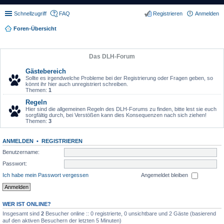
Schnellzugriff
FAQ
Registrieren
Anmelden
Foren-Übersicht
Das DLH-Forum
Gästebereich
Sollte es irgendwelche Probleme bei der Registrierung oder Fragen geben, so
könnt ihr hier auch unregistriert schreiben.
Themen:
1
Regeln
Hier sind die allgemeinen Regeln des DLH-Forums zu finden, bitte lest sie euch
sorgfältig durch, bei Verstößen kann dies Konsequenzen nach sich ziehen!
Themen:
3
ANMELDEN
•
REGISTRIEREN
Benutzername:
Passwort:
Ich habe mein Passwort vergessen
Angemeldet bleiben
WER IST ONLINE?
Insgesamt sind
2
Besucher online :: 0 registrierte, 0 unsichtbare und 2 Gäste (basierend
auf den aktiven Besuchern der letzten 5 Minuten)