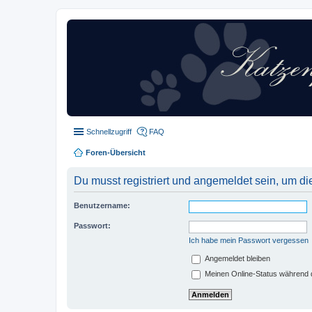
Schnellzugriff
FAQ
Foren-Übersicht
Du musst registriert und angemeldet sein, um di
Benutzername:
Passwort:
Ich habe mein Passwort vergessen
Angemeldet bleiben
Meinen Online-Status während d