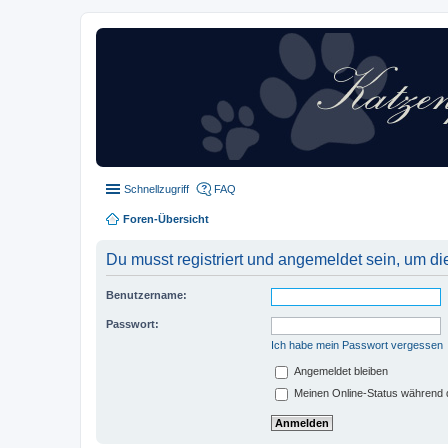
Schnellzugriff
FAQ
Foren-Übersicht
Du musst registriert und angemeldet sein, um di
Benutzername:
Passwort:
Ich habe mein Passwort vergessen
Angemeldet bleiben
Meinen Online-Status während d