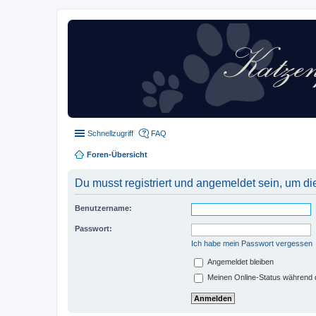
Schnellzugriff
FAQ
Foren-Übersicht
Du musst registriert und angemeldet sein, um di
Benutzername:
Passwort:
Ich habe mein Passwort vergessen
Angemeldet bleiben
Meinen Online-Status während d