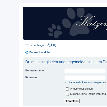
Schnellzugriff
FAQ
Foren-Übersicht
Du musst registriert und angemeldet sein, um P
Benutzername:
Passwort:
Ich habe mein Passwort vergessen
Angemeldet bleiben
Meinen Online-Status während d