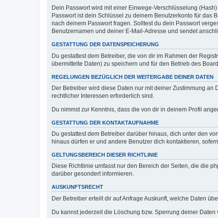
Dein Passwort wird mit einer Einwege-Verschlüsselung (Hash) g
Passwort ist dein Schlüssel zu deinem Benutzerkonto für das Bo
nach deinem Passwort fragen. Solltest du dein Passwort verg
Benutzernamen und deiner E-Mail-Adresse und sendet anschlie
GESTATTUNG DER DATENSPEICHERUNG
Du gestattest dem Betreiber, die von dir im Rahmen der Regis
übermittelte Daten) zu speichern und für den Betrieb des Boa
REGELUNGEN BEZÜGLICH DER WEITERGABE DEINER DATEN
Der Betreiber wird diese Daten nur mit deiner Zustimmung an Dr
rechtlicher Interessen erforderlich sind.
Du nimmst zur Kenntnis, dass die von dir in deinem Profil ang
GESTATTUNG DER KONTAKTAUFNAHME
Du gestattest dem Betreiber darüber hinaus, dich unter den von
hinaus dürfen er und andere Benutzer dich kontaktieren, sofern
GELTUNGSBEREICH DIESER RICHTLINIE
Diese Richtlinie umfasst nur den Bereich der Seiten, die die 
darüber gesondert informieren.
AUSKUNFTSRECHT
Der Betreiber erteilt dir auf Anfrage Auskunft, welche Daten übe
Du kannst jederzeit die Löschung bzw. Sperrung deiner Daten ve