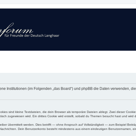
ndene Institutionen (im Folgenden „das Board“) und phpBB die Daten verwenden, 
ies sind kleine Textdateien, die dein Browser als temporäre Dateien ablegt. Zwei dieser Cooki
ch zugewiesen wird. Ein drittes Cookie wird erstellt, sobald du Themen besucht hast und wird 
r übermittelt werden. Dies betrifft — ohne Anspruch auf Vollständigkeit — zum Beispiel Beiträg
ten Nachrichten. Dein Benutzerkonto besteht mindestens aus einem eindeutigen Benutzernamen, 