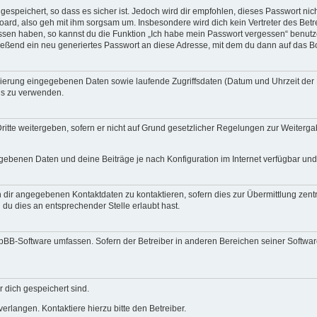
espeichert, so dass es sicher ist. Jedoch wird dir empfohlen, dieses Passwort ni
ard, also geh mit ihm sorgsam um. Insbesondere wird dich kein Vertreter des Betre
essen haben, so kannst du die Funktion „Ich habe mein Passwort vergessen“ benut
ßend ein neu generiertes Passwort an diese Adresse, mit dem du dann auf das Bo
trierung eingegebenen Daten sowie laufende Zugriffsdaten (Datum und Uhrzeit de
rds zu verwenden.
itte weitergeben, sofern er nicht auf Grund gesetzlicher Regelungen zur Weitergab
egebenen Daten und deine Beiträge je nach Konfiguration im Internet verfügbar un
 dir angegebenen Kontaktdaten zu kontaktieren, sofern dies zur Übermittlung zentra
 du dies an entsprechender Stelle erlaubt hast.
phpBB-Software umfassen. Sofern der Betreiber in anderen Bereichen seiner Softwa
r dich gespeichert sind.
rlangen. Kontaktiere hierzu bitte den Betreiber.