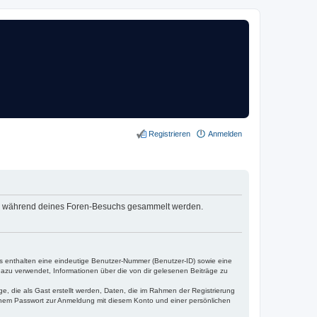
Registrieren
Anmelden
die während deines Foren-Besuchs gesammelt werden.
es enthalten eine eindeutige Benutzer-Nummer (Benutzer-ID) sowie eine
dazu verwendet, Informationen über die von dir gelesenen Beiträge zu
e, die als Gast erstellt werden, Daten, die im Rahmen der Registrierung
einem Passwort zur Anmeldung mit diesem Konto und einer persönlichen