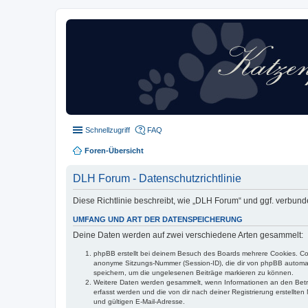
Schnellzugriff
FAQ
Foren-Übersicht
DLH Forum - Datenschutzrichtlinie
Diese Richtlinie beschreibt, wie „DLH Forum“ und ggf. verbu
UMFANG UND ART DER DATENSPEICHERUNG
Deine Daten werden auf zwei verschiedene Arten gesammelt:
phpBB erstellt bei deinem Besuch des Boards mehrere Cookies. Cook
anonyme Sitzungs-Nummer (Session-ID), die dir von phpBB automatis
speichern, um die ungelesenen Beiträge markieren zu können.
Weitere Daten werden gesammelt, wenn Informationen an den Betreibe
erfasst werden und die von dir nach deiner Registrierung erstell
und gültigen E-Mail-Adresse.