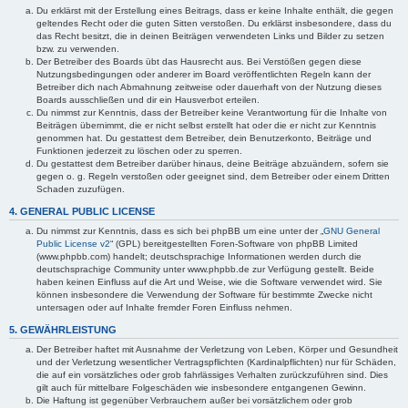
Du erklärst mit der Erstellung eines Beitrags, dass er keine Inhalte enthält, die gegen
geltendes Recht oder die guten Sitten verstoßen. Du erklärst insbesondere, dass du
das Recht besitzt, die in deinen Beiträgen verwendeten Links und Bilder zu setzen
bzw. zu verwenden.
Der Betreiber des Boards übt das Hausrecht aus. Bei Verstößen gegen diese
Nutzungsbedingungen oder anderer im Board veröffentlichten Regeln kann der
Betreiber dich nach Abmahnung zeitweise oder dauerhaft von der Nutzung dieses
Boards ausschließen und dir ein Hausverbot erteilen.
Du nimmst zur Kenntnis, dass der Betreiber keine Verantwortung für die Inhalte von
Beiträgen übernimmt, die er nicht selbst erstellt hat oder die er nicht zur Kenntnis
genommen hat. Du gestattest dem Betreiber, dein Benutzerkonto, Beiträge und
Funktionen jederzeit zu löschen oder zu sperren.
Du gestattest dem Betreiber darüber hinaus, deine Beiträge abzuändern, sofern sie
gegen o. g. Regeln verstoßen oder geeignet sind, dem Betreiber oder einem Dritten
Schaden zuzufügen.
4. GENERAL PUBLIC LICENSE
Du nimmst zur Kenntnis, dass es sich bei phpBB um eine unter der „
GNU General
Public License v2
“ (GPL) bereitgestellten Foren-Software von phpBB Limited
(www.phpbb.com) handelt; deutschsprachige Informationen werden durch die
deutschsprachige Community unter www.phpbb.de zur Verfügung gestellt. Beide
haben keinen Einfluss auf die Art und Weise, wie die Software verwendet wird. Sie
können insbesondere die Verwendung der Software für bestimmte Zwecke nicht
untersagen oder auf Inhalte fremder Foren Einfluss nehmen.
5. GEWÄHRLEISTUNG
Der Betreiber haftet mit Ausnahme der Verletzung von Leben, Körper und Gesundheit
und der Verletzung wesentlicher Vertragspflichten (Kardinalpflichten) nur für Schäden,
die auf ein vorsätzliches oder grob fahrlässiges Verhalten zurückzuführen sind. Dies
gilt auch für mittelbare Folgeschäden wie insbesondere entgangenen Gewinn.
Die Haftung ist gegenüber Verbrauchern außer bei vorsätzlichem oder grob