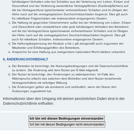
fahrlässigem Verhalten oder bei Schäden aus der Verletzung von Leben, Körper und
Gesundheit und der Verletzung wesentlicher Vertragspflichten (Kardinalpflichten) auf
die bei Vertragsschluss typischerweise vorhersehbaren Schäden und im übrigen der
Höhe nach auf die vertragstypischen Durchschnittsschäden begrenzt. Dies gilt auch
für mittelbare Folgeschäden wie insbesondere entgangenen Gewinn.
Die Haftung ist gegenüber Unternehmern außer bei der Verletzung von Leben, Körper
und Gesundheit oder vorsätzlichem oder grob fahrlässigem Verhalten des Betreibers
auf die bei Vertragsschluss typischerweise vorhersehbaren Schäden und im Übrigen
der Höhe nach auf die vertragstypischen Durchschnittsschäden begrenzt. Dies gilt
auch für mittelbare Schäden, insbesondere entgangenen Gewinn.
Die Haftungsbegrenzung der Absätze a bis c gilt sinngemäß auch zugunsten der
Mitarbeiter und Erfüllungsgehilfen des Betreibers.
Ansprüche für eine Haftung aus zwingendem nationalem Recht bleiben unberührt.
6. ÄNDERUNGSVORBEHALT
Der Betreiber ist berechtigt, die Nutzungsbedingungen und die Datenschutzrichtlinie
zu ändern. Die Änderung wird dem Nutzer per E-Mail mitgeteilt.
Der Nutzer ist berechtigt, den Änderungen zu widersprechen. Im Falle des
Widerspruchs erlischt das zwischen dem Betreiber und dem Nutzer bestehende
Vertragsverhältnis mit sofortiger Wirkung.
Die Änderungen gelten als anerkannt und verbindlich, wenn der Nutzer den
Änderungen zugestimmt hat.
Informationen über den Umgang mit deinen persönlichen Daten sind in der
Datenschutzrichtlinie enthalten.