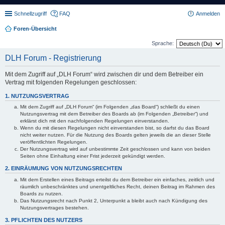
Schnellzugriff
FAQ
Anmelden
Foren-Übersicht
Sprache:
DLH Forum - Registrierung
Mit dem Zugriff auf „DLH Forum“ wird zwischen dir und dem Betreiber ein
Vertrag mit folgenden Regelungen geschlossen:
1. NUTZUNGSVERTRAG
Mit dem Zugriff auf „DLH Forum“ (im Folgenden „das Board“) schließt du einen
Nutzungsvertrag mit dem Betreiber des Boards ab (im Folgenden „Betreiber“) und
erklärst dich mit den nachfolgenden Regelungen einverstanden.
Wenn du mit diesen Regelungen nicht einverstanden bist, so darfst du das Board
nicht weiter nutzen. Für die Nutzung des Boards gelten jeweils die an dieser Stelle
veröffentlichten Regelungen.
Der Nutzungsvertrag wird auf unbestimmte Zeit geschlossen und kann von beiden
Seiten ohne Einhaltung einer Frist jederzeit gekündigt werden.
2. EINRÄUMUNG VON NUTZUNGSRECHTEN
Mit dem Erstellen eines Beitrags erteilst du dem Betreiber ein einfaches, zeitlich und
räumlich unbeschränktes und unentgeltliches Recht, deinen Beitrag im Rahmen des
Boards zu nutzen.
Das Nutzungsrecht nach Punkt 2, Unterpunkt a bleibt auch nach Kündigung des
Nutzungsvertrages bestehen.
3. PFLICHTEN DES NUTZERS