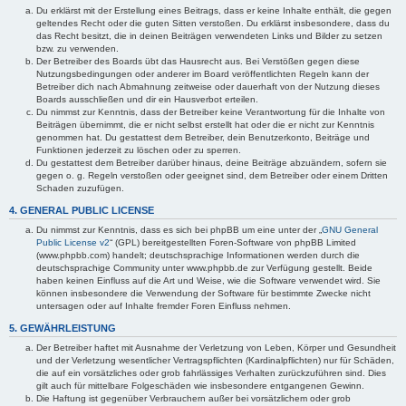
Du erklärst mit der Erstellung eines Beitrags, dass er keine Inhalte enthält, die gegen
geltendes Recht oder die guten Sitten verstoßen. Du erklärst insbesondere, dass du
das Recht besitzt, die in deinen Beiträgen verwendeten Links und Bilder zu setzen
bzw. zu verwenden.
Der Betreiber des Boards übt das Hausrecht aus. Bei Verstößen gegen diese
Nutzungsbedingungen oder anderer im Board veröffentlichten Regeln kann der
Betreiber dich nach Abmahnung zeitweise oder dauerhaft von der Nutzung dieses
Boards ausschließen und dir ein Hausverbot erteilen.
Du nimmst zur Kenntnis, dass der Betreiber keine Verantwortung für die Inhalte von
Beiträgen übernimmt, die er nicht selbst erstellt hat oder die er nicht zur Kenntnis
genommen hat. Du gestattest dem Betreiber, dein Benutzerkonto, Beiträge und
Funktionen jederzeit zu löschen oder zu sperren.
Du gestattest dem Betreiber darüber hinaus, deine Beiträge abzuändern, sofern sie
gegen o. g. Regeln verstoßen oder geeignet sind, dem Betreiber oder einem Dritten
Schaden zuzufügen.
4. GENERAL PUBLIC LICENSE
Du nimmst zur Kenntnis, dass es sich bei phpBB um eine unter der „
GNU General
Public License v2
“ (GPL) bereitgestellten Foren-Software von phpBB Limited
(www.phpbb.com) handelt; deutschsprachige Informationen werden durch die
deutschsprachige Community unter www.phpbb.de zur Verfügung gestellt. Beide
haben keinen Einfluss auf die Art und Weise, wie die Software verwendet wird. Sie
können insbesondere die Verwendung der Software für bestimmte Zwecke nicht
untersagen oder auf Inhalte fremder Foren Einfluss nehmen.
5. GEWÄHRLEISTUNG
Der Betreiber haftet mit Ausnahme der Verletzung von Leben, Körper und Gesundheit
und der Verletzung wesentlicher Vertragspflichten (Kardinalpflichten) nur für Schäden,
die auf ein vorsätzliches oder grob fahrlässiges Verhalten zurückzuführen sind. Dies
gilt auch für mittelbare Folgeschäden wie insbesondere entgangenen Gewinn.
Die Haftung ist gegenüber Verbrauchern außer bei vorsätzlichem oder grob