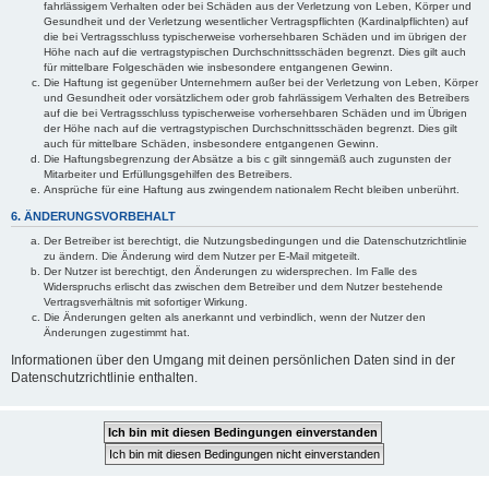
fahrlässigem Verhalten oder bei Schäden aus der Verletzung von Leben, Körper und
Gesundheit und der Verletzung wesentlicher Vertragspflichten (Kardinalpflichten) auf
die bei Vertragsschluss typischerweise vorhersehbaren Schäden und im übrigen der
Höhe nach auf die vertragstypischen Durchschnittsschäden begrenzt. Dies gilt auch
für mittelbare Folgeschäden wie insbesondere entgangenen Gewinn.
Die Haftung ist gegenüber Unternehmern außer bei der Verletzung von Leben, Körper
und Gesundheit oder vorsätzlichem oder grob fahrlässigem Verhalten des Betreibers
auf die bei Vertragsschluss typischerweise vorhersehbaren Schäden und im Übrigen
der Höhe nach auf die vertragstypischen Durchschnittsschäden begrenzt. Dies gilt
auch für mittelbare Schäden, insbesondere entgangenen Gewinn.
Die Haftungsbegrenzung der Absätze a bis c gilt sinngemäß auch zugunsten der
Mitarbeiter und Erfüllungsgehilfen des Betreibers.
Ansprüche für eine Haftung aus zwingendem nationalem Recht bleiben unberührt.
6. ÄNDERUNGSVORBEHALT
Der Betreiber ist berechtigt, die Nutzungsbedingungen und die Datenschutzrichtlinie
zu ändern. Die Änderung wird dem Nutzer per E-Mail mitgeteilt.
Der Nutzer ist berechtigt, den Änderungen zu widersprechen. Im Falle des
Widerspruchs erlischt das zwischen dem Betreiber und dem Nutzer bestehende
Vertragsverhältnis mit sofortiger Wirkung.
Die Änderungen gelten als anerkannt und verbindlich, wenn der Nutzer den
Änderungen zugestimmt hat.
Informationen über den Umgang mit deinen persönlichen Daten sind in der
Datenschutzrichtlinie enthalten.