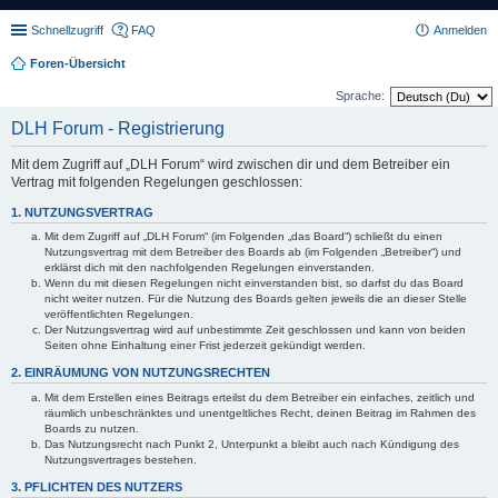
Schnellzugriff
FAQ
Anmelden
Foren-Übersicht
Sprache:
DLH Forum - Registrierung
Mit dem Zugriff auf „DLH Forum“ wird zwischen dir und dem Betreiber ein
Vertrag mit folgenden Regelungen geschlossen:
1. NUTZUNGSVERTRAG
Mit dem Zugriff auf „DLH Forum“ (im Folgenden „das Board“) schließt du einen
Nutzungsvertrag mit dem Betreiber des Boards ab (im Folgenden „Betreiber“) und
erklärst dich mit den nachfolgenden Regelungen einverstanden.
Wenn du mit diesen Regelungen nicht einverstanden bist, so darfst du das Board
nicht weiter nutzen. Für die Nutzung des Boards gelten jeweils die an dieser Stelle
veröffentlichten Regelungen.
Der Nutzungsvertrag wird auf unbestimmte Zeit geschlossen und kann von beiden
Seiten ohne Einhaltung einer Frist jederzeit gekündigt werden.
2. EINRÄUMUNG VON NUTZUNGSRECHTEN
Mit dem Erstellen eines Beitrags erteilst du dem Betreiber ein einfaches, zeitlich und
räumlich unbeschränktes und unentgeltliches Recht, deinen Beitrag im Rahmen des
Boards zu nutzen.
Das Nutzungsrecht nach Punkt 2, Unterpunkt a bleibt auch nach Kündigung des
Nutzungsvertrages bestehen.
3. PFLICHTEN DES NUTZERS