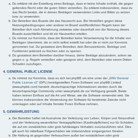
Du erklärst mit der Erstellung eines Beitrags, dass er keine Inhalte enthält, die gegen
geltendes Recht oder die guten Sitten verstoßen. Du erklärst insbesondere, dass du
das Recht besitzt, die in deinen Beiträgen verwendeten Links und Bilder zu setzen
bzw. zu verwenden.
Der Betreiber des Boards übt das Hausrecht aus. Bei Verstößen gegen diese
Nutzungsbedingungen oder anderer im Board veröffentlichten Regeln kann der
Betreiber dich nach Abmahnung zeitweise oder dauerhaft von der Nutzung dieses
Boards ausschließen und dir ein Hausverbot erteilen.
Du nimmst zur Kenntnis, dass der Betreiber keine Verantwortung für die Inhalte von
Beiträgen übernimmt, die er nicht selbst erstellt hat oder die er nicht zur Kenntnis
genommen hat. Du gestattest dem Betreiber, dein Benutzerkonto, Beiträge und
Funktionen jederzeit zu löschen oder zu sperren.
Du gestattest dem Betreiber darüber hinaus, deine Beiträge abzuändern, sofern sie
gegen o. g. Regeln verstoßen oder geeignet sind, dem Betreiber oder einem Dritten
Schaden zuzufügen.
4. GENERAL PUBLIC LICENSE
Du nimmst zur Kenntnis, dass es sich bei phpBB um eine unter der „
GNU General
Public License v2
“ (GPL) bereitgestellten Foren-Software von phpBB Limited
(www.phpbb.com) handelt; deutschsprachige Informationen werden durch die
deutschsprachige Community unter www.phpbb.de zur Verfügung gestellt. Beide
haben keinen Einfluss auf die Art und Weise, wie die Software verwendet wird. Sie
können insbesondere die Verwendung der Software für bestimmte Zwecke nicht
untersagen oder auf Inhalte fremder Foren Einfluss nehmen.
5. GEWÄHRLEISTUNG
Der Betreiber haftet mit Ausnahme der Verletzung von Leben, Körper und Gesundheit
und der Verletzung wesentlicher Vertragspflichten (Kardinalpflichten) nur für Schäden,
die auf ein vorsätzliches oder grob fahrlässiges Verhalten zurückzuführen sind. Dies
gilt auch für mittelbare Folgeschäden wie insbesondere entgangenen Gewinn.
Die Haftung ist gegenüber Verbrauchern außer bei vorsätzlichem oder grob