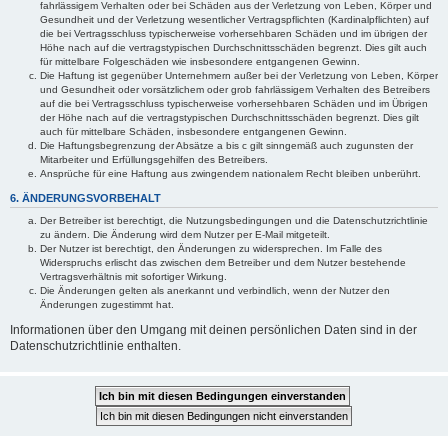
fahrlässigem Verhalten oder bei Schäden aus der Verletzung von Leben, Körper und
Gesundheit und der Verletzung wesentlicher Vertragspflichten (Kardinalpflichten) auf
die bei Vertragsschluss typischerweise vorhersehbaren Schäden und im übrigen der
Höhe nach auf die vertragstypischen Durchschnittsschäden begrenzt. Dies gilt auch
für mittelbare Folgeschäden wie insbesondere entgangenen Gewinn.
Die Haftung ist gegenüber Unternehmern außer bei der Verletzung von Leben, Körper
und Gesundheit oder vorsätzlichem oder grob fahrlässigem Verhalten des Betreibers
auf die bei Vertragsschluss typischerweise vorhersehbaren Schäden und im Übrigen
der Höhe nach auf die vertragstypischen Durchschnittsschäden begrenzt. Dies gilt
auch für mittelbare Schäden, insbesondere entgangenen Gewinn.
Die Haftungsbegrenzung der Absätze a bis c gilt sinngemäß auch zugunsten der
Mitarbeiter und Erfüllungsgehilfen des Betreibers.
Ansprüche für eine Haftung aus zwingendem nationalem Recht bleiben unberührt.
6. ÄNDERUNGSVORBEHALT
Der Betreiber ist berechtigt, die Nutzungsbedingungen und die Datenschutzrichtlinie
zu ändern. Die Änderung wird dem Nutzer per E-Mail mitgeteilt.
Der Nutzer ist berechtigt, den Änderungen zu widersprechen. Im Falle des
Widerspruchs erlischt das zwischen dem Betreiber und dem Nutzer bestehende
Vertragsverhältnis mit sofortiger Wirkung.
Die Änderungen gelten als anerkannt und verbindlich, wenn der Nutzer den
Änderungen zugestimmt hat.
Informationen über den Umgang mit deinen persönlichen Daten sind in der
Datenschutzrichtlinie enthalten.