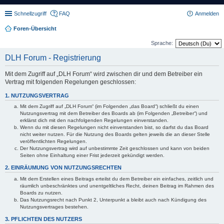
Schnellzugriff
FAQ
Anmelden
Foren-Übersicht
Sprache:
DLH Forum - Registrierung
Mit dem Zugriff auf „DLH Forum“ wird zwischen dir und dem Betreiber ein
Vertrag mit folgenden Regelungen geschlossen:
1. NUTZUNGSVERTRAG
Mit dem Zugriff auf „DLH Forum“ (im Folgenden „das Board“) schließt du einen
Nutzungsvertrag mit dem Betreiber des Boards ab (im Folgenden „Betreiber“) und
erklärst dich mit den nachfolgenden Regelungen einverstanden.
Wenn du mit diesen Regelungen nicht einverstanden bist, so darfst du das Board
nicht weiter nutzen. Für die Nutzung des Boards gelten jeweils die an dieser Stelle
veröffentlichten Regelungen.
Der Nutzungsvertrag wird auf unbestimmte Zeit geschlossen und kann von beiden
Seiten ohne Einhaltung einer Frist jederzeit gekündigt werden.
2. EINRÄUMUNG VON NUTZUNGSRECHTEN
Mit dem Erstellen eines Beitrags erteilst du dem Betreiber ein einfaches, zeitlich und
räumlich unbeschränktes und unentgeltliches Recht, deinen Beitrag im Rahmen des
Boards zu nutzen.
Das Nutzungsrecht nach Punkt 2, Unterpunkt a bleibt auch nach Kündigung des
Nutzungsvertrages bestehen.
3. PFLICHTEN DES NUTZERS