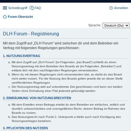
Schnellzugriff
FAQ
Anmelden
Foren-Übersicht
Sprache:
DLH Forum - Registrierung
Mit dem Zugriff auf „DLH Forum“ wird zwischen dir und dem Betreiber ein
Vertrag mit folgenden Regelungen geschlossen:
1. NUTZUNGSVERTRAG
Mit dem Zugriff auf „DLH Forum“ (im Folgenden „das Board“) schließt du einen
Nutzungsvertrag mit dem Betreiber des Boards ab (im Folgenden „Betreiber“) und
erklärst dich mit den nachfolgenden Regelungen einverstanden.
Wenn du mit diesen Regelungen nicht einverstanden bist, so darfst du das Board
nicht weiter nutzen. Für die Nutzung des Boards gelten jeweils die an dieser Stelle
veröffentlichten Regelungen.
Der Nutzungsvertrag wird auf unbestimmte Zeit geschlossen und kann von beiden
Seiten ohne Einhaltung einer Frist jederzeit gekündigt werden.
2. EINRÄUMUNG VON NUTZUNGSRECHTEN
Mit dem Erstellen eines Beitrags erteilst du dem Betreiber ein einfaches, zeitlich und
räumlich unbeschränktes und unentgeltliches Recht, deinen Beitrag im Rahmen des
Boards zu nutzen.
Das Nutzungsrecht nach Punkt 2, Unterpunkt a bleibt auch nach Kündigung des
Nutzungsvertrages bestehen.
3. PFLICHTEN DES NUTZERS