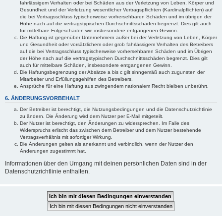
fahrlässigem Verhalten oder bei Schäden aus der Verletzung von Leben, Körper und
Gesundheit und der Verletzung wesentlicher Vertragspflichten (Kardinalpflichten) auf
die bei Vertragsschluss typischerweise vorhersehbaren Schäden und im übrigen der
Höhe nach auf die vertragstypischen Durchschnittsschäden begrenzt. Dies gilt auch
für mittelbare Folgeschäden wie insbesondere entgangenen Gewinn.
Die Haftung ist gegenüber Unternehmern außer bei der Verletzung von Leben, Körper
und Gesundheit oder vorsätzlichem oder grob fahrlässigem Verhalten des Betreibers
auf die bei Vertragsschluss typischerweise vorhersehbaren Schäden und im Übrigen
der Höhe nach auf die vertragstypischen Durchschnittsschäden begrenzt. Dies gilt
auch für mittelbare Schäden, insbesondere entgangenen Gewinn.
Die Haftungsbegrenzung der Absätze a bis c gilt sinngemäß auch zugunsten der
Mitarbeiter und Erfüllungsgehilfen des Betreibers.
Ansprüche für eine Haftung aus zwingendem nationalem Recht bleiben unberührt.
6. ÄNDERUNGSVORBEHALT
Der Betreiber ist berechtigt, die Nutzungsbedingungen und die Datenschutzrichtlinie
zu ändern. Die Änderung wird dem Nutzer per E-Mail mitgeteilt.
Der Nutzer ist berechtigt, den Änderungen zu widersprechen. Im Falle des
Widerspruchs erlischt das zwischen dem Betreiber und dem Nutzer bestehende
Vertragsverhältnis mit sofortiger Wirkung.
Die Änderungen gelten als anerkannt und verbindlich, wenn der Nutzer den
Änderungen zugestimmt hat.
Informationen über den Umgang mit deinen persönlichen Daten sind in der
Datenschutzrichtlinie enthalten.