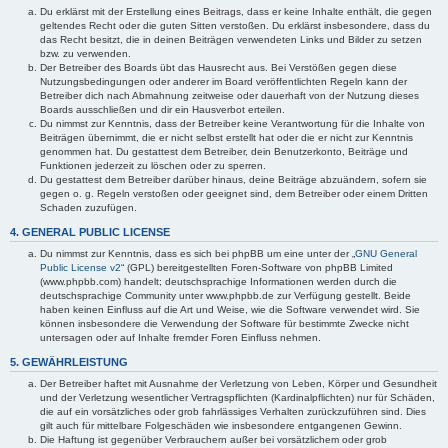
Du erklärst mit der Erstellung eines Beitrags, dass er keine Inhalte enthält, die gegen
geltendes Recht oder die guten Sitten verstoßen. Du erklärst insbesondere, dass du
das Recht besitzt, die in deinen Beiträgen verwendeten Links und Bilder zu setzen
bzw. zu verwenden.
Der Betreiber des Boards übt das Hausrecht aus. Bei Verstößen gegen diese
Nutzungsbedingungen oder anderer im Board veröffentlichten Regeln kann der
Betreiber dich nach Abmahnung zeitweise oder dauerhaft von der Nutzung dieses
Boards ausschließen und dir ein Hausverbot erteilen.
Du nimmst zur Kenntnis, dass der Betreiber keine Verantwortung für die Inhalte von
Beiträgen übernimmt, die er nicht selbst erstellt hat oder die er nicht zur Kenntnis
genommen hat. Du gestattest dem Betreiber, dein Benutzerkonto, Beiträge und
Funktionen jederzeit zu löschen oder zu sperren.
Du gestattest dem Betreiber darüber hinaus, deine Beiträge abzuändern, sofern sie
gegen o. g. Regeln verstoßen oder geeignet sind, dem Betreiber oder einem Dritten
Schaden zuzufügen.
4. GENERAL PUBLIC LICENSE
Du nimmst zur Kenntnis, dass es sich bei phpBB um eine unter der „
GNU General
Public License v2
“ (GPL) bereitgestellten Foren-Software von phpBB Limited
(www.phpbb.com) handelt; deutschsprachige Informationen werden durch die
deutschsprachige Community unter www.phpbb.de zur Verfügung gestellt. Beide
haben keinen Einfluss auf die Art und Weise, wie die Software verwendet wird. Sie
können insbesondere die Verwendung der Software für bestimmte Zwecke nicht
untersagen oder auf Inhalte fremder Foren Einfluss nehmen.
5. GEWÄHRLEISTUNG
Der Betreiber haftet mit Ausnahme der Verletzung von Leben, Körper und Gesundheit
und der Verletzung wesentlicher Vertragspflichten (Kardinalpflichten) nur für Schäden,
die auf ein vorsätzliches oder grob fahrlässiges Verhalten zurückzuführen sind. Dies
gilt auch für mittelbare Folgeschäden wie insbesondere entgangenen Gewinn.
Die Haftung ist gegenüber Verbrauchern außer bei vorsätzlichem oder grob