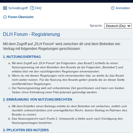
Schnellzugriff
FAQ
Anmelden
Foren-Übersicht
Sprache:
DLH Forum - Registrierung
Mit dem Zugriff auf „DLH Forum“ wird zwischen dir und dem Betreiber ein
Vertrag mit folgenden Regelungen geschlossen:
1. NUTZUNGSVERTRAG
Mit dem Zugriff auf „DLH Forum“ (im Folgenden „das Board“) schließt du einen
Nutzungsvertrag mit dem Betreiber des Boards ab (im Folgenden „Betreiber“) und
erklärst dich mit den nachfolgenden Regelungen einverstanden.
Wenn du mit diesen Regelungen nicht einverstanden bist, so darfst du das Board
nicht weiter nutzen. Für die Nutzung des Boards gelten jeweils die an dieser Stelle
veröffentlichten Regelungen.
Der Nutzungsvertrag wird auf unbestimmte Zeit geschlossen und kann von beiden
Seiten ohne Einhaltung einer Frist jederzeit gekündigt werden.
2. EINRÄUMUNG VON NUTZUNGSRECHTEN
Mit dem Erstellen eines Beitrags erteilst du dem Betreiber ein einfaches, zeitlich und
räumlich unbeschränktes und unentgeltliches Recht, deinen Beitrag im Rahmen des
Boards zu nutzen.
Das Nutzungsrecht nach Punkt 2, Unterpunkt a bleibt auch nach Kündigung des
Nutzungsvertrages bestehen.
3. PFLICHTEN DES NUTZERS