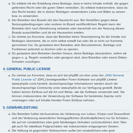
Du erklärst mit der Erstellung eines Beitrags, dass er keine Inhalte enthält, die gegen
geltendes Recht oder die guten Sitten verstoßen. Du erklärst insbesondere, dass du
das Recht besitzt, die in deinen Beiträgen verwendeten Links und Bilder zu setzen
bzw. zu verwenden.
Der Betreiber des Boards übt das Hausrecht aus. Bei Verstößen gegen diese
Nutzungsbedingungen oder anderer im Board veröffentlichten Regeln kann der
Betreiber dich nach Abmahnung zeitweise oder dauerhaft von der Nutzung dieses
Boards ausschließen und dir ein Hausverbot erteilen.
Du nimmst zur Kenntnis, dass der Betreiber keine Verantwortung für die Inhalte von
Beiträgen übernimmt, die er nicht selbst erstellt hat oder die er nicht zur Kenntnis
genommen hat. Du gestattest dem Betreiber, dein Benutzerkonto, Beiträge und
Funktionen jederzeit zu löschen oder zu sperren.
Du gestattest dem Betreiber darüber hinaus, deine Beiträge abzuändern, sofern sie
gegen o. g. Regeln verstoßen oder geeignet sind, dem Betreiber oder einem Dritten
Schaden zuzufügen.
4. GENERAL PUBLIC LICENSE
Du nimmst zur Kenntnis, dass es sich bei phpBB um eine unter der „
GNU General
Public License v2
“ (GPL) bereitgestellten Foren-Software von phpBB Limited
(www.phpbb.com) handelt; deutschsprachige Informationen werden durch die
deutschsprachige Community unter www.phpbb.de zur Verfügung gestellt. Beide
haben keinen Einfluss auf die Art und Weise, wie die Software verwendet wird. Sie
können insbesondere die Verwendung der Software für bestimmte Zwecke nicht
untersagen oder auf Inhalte fremder Foren Einfluss nehmen.
5. GEWÄHRLEISTUNG
Der Betreiber haftet mit Ausnahme der Verletzung von Leben, Körper und Gesundheit
und der Verletzung wesentlicher Vertragspflichten (Kardinalpflichten) nur für Schäden,
die auf ein vorsätzliches oder grob fahrlässiges Verhalten zurückzuführen sind. Dies
gilt auch für mittelbare Folgeschäden wie insbesondere entgangenen Gewinn.
Die Haftung ist gegenüber Verbrauchern außer bei vorsätzlichem oder grob