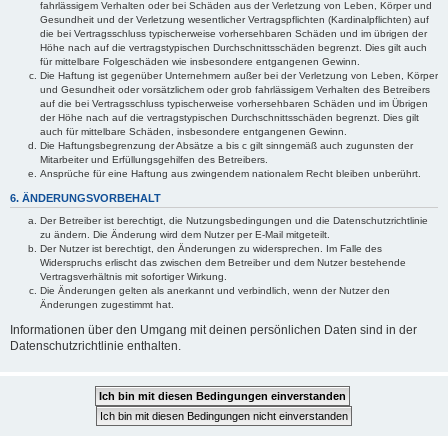
fahrlässigem Verhalten oder bei Schäden aus der Verletzung von Leben, Körper und
Gesundheit und der Verletzung wesentlicher Vertragspflichten (Kardinalpflichten) auf
die bei Vertragsschluss typischerweise vorhersehbaren Schäden und im übrigen der
Höhe nach auf die vertragstypischen Durchschnittsschäden begrenzt. Dies gilt auch
für mittelbare Folgeschäden wie insbesondere entgangenen Gewinn.
Die Haftung ist gegenüber Unternehmern außer bei der Verletzung von Leben, Körper
und Gesundheit oder vorsätzlichem oder grob fahrlässigem Verhalten des Betreibers
auf die bei Vertragsschluss typischerweise vorhersehbaren Schäden und im Übrigen
der Höhe nach auf die vertragstypischen Durchschnittsschäden begrenzt. Dies gilt
auch für mittelbare Schäden, insbesondere entgangenen Gewinn.
Die Haftungsbegrenzung der Absätze a bis c gilt sinngemäß auch zugunsten der
Mitarbeiter und Erfüllungsgehilfen des Betreibers.
Ansprüche für eine Haftung aus zwingendem nationalem Recht bleiben unberührt.
6. ÄNDERUNGSVORBEHALT
Der Betreiber ist berechtigt, die Nutzungsbedingungen und die Datenschutzrichtlinie
zu ändern. Die Änderung wird dem Nutzer per E-Mail mitgeteilt.
Der Nutzer ist berechtigt, den Änderungen zu widersprechen. Im Falle des
Widerspruchs erlischt das zwischen dem Betreiber und dem Nutzer bestehende
Vertragsverhältnis mit sofortiger Wirkung.
Die Änderungen gelten als anerkannt und verbindlich, wenn der Nutzer den
Änderungen zugestimmt hat.
Informationen über den Umgang mit deinen persönlichen Daten sind in der
Datenschutzrichtlinie enthalten.