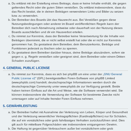
Du erklärst mit der Erstellung eines Beitrags, dass er keine Inhalte enthält, die gegen
geltendes Recht oder die guten Sitten verstoßen. Du erklärst insbesondere, dass du
das Recht besitzt, die in deinen Beiträgen verwendeten Links und Bilder zu setzen
bzw. zu verwenden.
Der Betreiber des Boards übt das Hausrecht aus. Bei Verstößen gegen diese
Nutzungsbedingungen oder anderer im Board veröffentlichten Regeln kann der
Betreiber dich nach Abmahnung zeitweise oder dauerhaft von der Nutzung dieses
Boards ausschließen und dir ein Hausverbot erteilen.
Du nimmst zur Kenntnis, dass der Betreiber keine Verantwortung für die Inhalte von
Beiträgen übernimmt, die er nicht selbst erstellt hat oder die er nicht zur Kenntnis
genommen hat. Du gestattest dem Betreiber, dein Benutzerkonto, Beiträge und
Funktionen jederzeit zu löschen oder zu sperren.
Du gestattest dem Betreiber darüber hinaus, deine Beiträge abzuändern, sofern sie
gegen o. g. Regeln verstoßen oder geeignet sind, dem Betreiber oder einem Dritten
Schaden zuzufügen.
4. GENERAL PUBLIC LICENSE
Du nimmst zur Kenntnis, dass es sich bei phpBB um eine unter der „
GNU General
Public License v2
“ (GPL) bereitgestellten Foren-Software von phpBB Limited
(www.phpbb.com) handelt; deutschsprachige Informationen werden durch die
deutschsprachige Community unter www.phpbb.de zur Verfügung gestellt. Beide
haben keinen Einfluss auf die Art und Weise, wie die Software verwendet wird. Sie
können insbesondere die Verwendung der Software für bestimmte Zwecke nicht
untersagen oder auf Inhalte fremder Foren Einfluss nehmen.
5. GEWÄHRLEISTUNG
Der Betreiber haftet mit Ausnahme der Verletzung von Leben, Körper und Gesundheit
und der Verletzung wesentlicher Vertragspflichten (Kardinalpflichten) nur für Schäden,
die auf ein vorsätzliches oder grob fahrlässiges Verhalten zurückzuführen sind. Dies
gilt auch für mittelbare Folgeschäden wie insbesondere entgangenen Gewinn.
Die Haftung ist gegenüber Verbrauchern außer bei vorsätzlichem oder grob