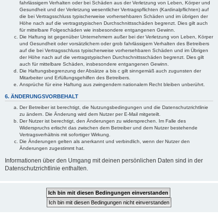
fahrlässigem Verhalten oder bei Schäden aus der Verletzung von Leben, Körper und
Gesundheit und der Verletzung wesentlicher Vertragspflichten (Kardinalpflichten) auf
die bei Vertragsschluss typischerweise vorhersehbaren Schäden und im übrigen der
Höhe nach auf die vertragstypischen Durchschnittsschäden begrenzt. Dies gilt auch
für mittelbare Folgeschäden wie insbesondere entgangenen Gewinn.
Die Haftung ist gegenüber Unternehmern außer bei der Verletzung von Leben, Körper
und Gesundheit oder vorsätzlichem oder grob fahrlässigem Verhalten des Betreibers
auf die bei Vertragsschluss typischerweise vorhersehbaren Schäden und im Übrigen
der Höhe nach auf die vertragstypischen Durchschnittsschäden begrenzt. Dies gilt
auch für mittelbare Schäden, insbesondere entgangenen Gewinn.
Die Haftungsbegrenzung der Absätze a bis c gilt sinngemäß auch zugunsten der
Mitarbeiter und Erfüllungsgehilfen des Betreibers.
Ansprüche für eine Haftung aus zwingendem nationalem Recht bleiben unberührt.
6. ÄNDERUNGSVORBEHALT
Der Betreiber ist berechtigt, die Nutzungsbedingungen und die Datenschutzrichtlinie
zu ändern. Die Änderung wird dem Nutzer per E-Mail mitgeteilt.
Der Nutzer ist berechtigt, den Änderungen zu widersprechen. Im Falle des
Widerspruchs erlischt das zwischen dem Betreiber und dem Nutzer bestehende
Vertragsverhältnis mit sofortiger Wirkung.
Die Änderungen gelten als anerkannt und verbindlich, wenn der Nutzer den
Änderungen zugestimmt hat.
Informationen über den Umgang mit deinen persönlichen Daten sind in der
Datenschutzrichtlinie enthalten.