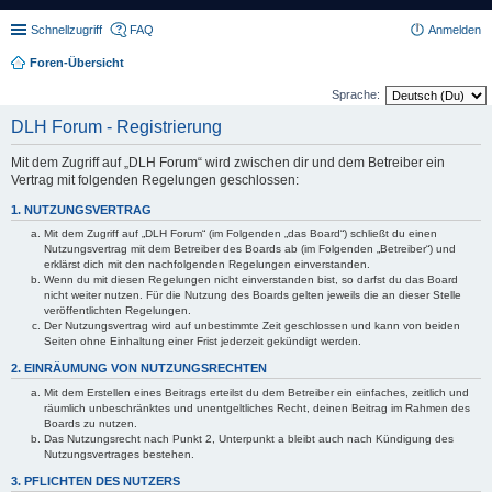
Schnellzugriff
FAQ
Anmelden
Foren-Übersicht
Sprache:
DLH Forum - Registrierung
Mit dem Zugriff auf „DLH Forum“ wird zwischen dir und dem Betreiber ein
Vertrag mit folgenden Regelungen geschlossen:
1. NUTZUNGSVERTRAG
Mit dem Zugriff auf „DLH Forum“ (im Folgenden „das Board“) schließt du einen
Nutzungsvertrag mit dem Betreiber des Boards ab (im Folgenden „Betreiber“) und
erklärst dich mit den nachfolgenden Regelungen einverstanden.
Wenn du mit diesen Regelungen nicht einverstanden bist, so darfst du das Board
nicht weiter nutzen. Für die Nutzung des Boards gelten jeweils die an dieser Stelle
veröffentlichten Regelungen.
Der Nutzungsvertrag wird auf unbestimmte Zeit geschlossen und kann von beiden
Seiten ohne Einhaltung einer Frist jederzeit gekündigt werden.
2. EINRÄUMUNG VON NUTZUNGSRECHTEN
Mit dem Erstellen eines Beitrags erteilst du dem Betreiber ein einfaches, zeitlich und
räumlich unbeschränktes und unentgeltliches Recht, deinen Beitrag im Rahmen des
Boards zu nutzen.
Das Nutzungsrecht nach Punkt 2, Unterpunkt a bleibt auch nach Kündigung des
Nutzungsvertrages bestehen.
3. PFLICHTEN DES NUTZERS