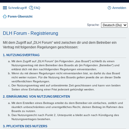
Schnellzugriff
FAQ
Anmelden
Foren-Übersicht
Sprache:
DLH Forum - Registrierung
Mit dem Zugriff auf „DLH Forum“ wird zwischen dir und dem Betreiber ein
Vertrag mit folgenden Regelungen geschlossen:
1. NUTZUNGSVERTRAG
Mit dem Zugriff auf „DLH Forum“ (im Folgenden „das Board“) schließt du einen
Nutzungsvertrag mit dem Betreiber des Boards ab (im Folgenden „Betreiber“) und
erklärst dich mit den nachfolgenden Regelungen einverstanden.
Wenn du mit diesen Regelungen nicht einverstanden bist, so darfst du das Board
nicht weiter nutzen. Für die Nutzung des Boards gelten jeweils die an dieser Stelle
veröffentlichten Regelungen.
Der Nutzungsvertrag wird auf unbestimmte Zeit geschlossen und kann von beiden
Seiten ohne Einhaltung einer Frist jederzeit gekündigt werden.
2. EINRÄUMUNG VON NUTZUNGSRECHTEN
Mit dem Erstellen eines Beitrags erteilst du dem Betreiber ein einfaches, zeitlich und
räumlich unbeschränktes und unentgeltliches Recht, deinen Beitrag im Rahmen des
Boards zu nutzen.
Das Nutzungsrecht nach Punkt 2, Unterpunkt a bleibt auch nach Kündigung des
Nutzungsvertrages bestehen.
3. PFLICHTEN DES NUTZERS