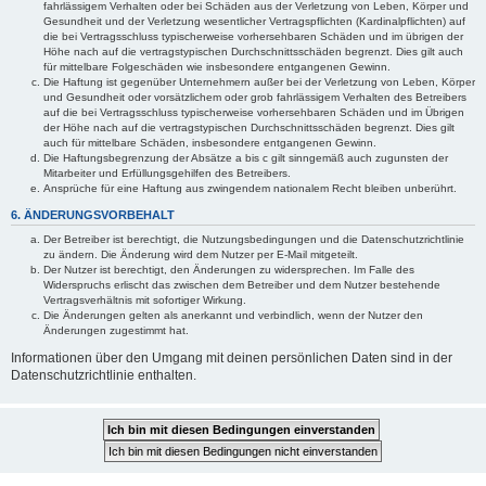
fahrlässigem Verhalten oder bei Schäden aus der Verletzung von Leben, Körper und
Gesundheit und der Verletzung wesentlicher Vertragspflichten (Kardinalpflichten) auf
die bei Vertragsschluss typischerweise vorhersehbaren Schäden und im übrigen der
Höhe nach auf die vertragstypischen Durchschnittsschäden begrenzt. Dies gilt auch
für mittelbare Folgeschäden wie insbesondere entgangenen Gewinn.
Die Haftung ist gegenüber Unternehmern außer bei der Verletzung von Leben, Körper
und Gesundheit oder vorsätzlichem oder grob fahrlässigem Verhalten des Betreibers
auf die bei Vertragsschluss typischerweise vorhersehbaren Schäden und im Übrigen
der Höhe nach auf die vertragstypischen Durchschnittsschäden begrenzt. Dies gilt
auch für mittelbare Schäden, insbesondere entgangenen Gewinn.
Die Haftungsbegrenzung der Absätze a bis c gilt sinngemäß auch zugunsten der
Mitarbeiter und Erfüllungsgehilfen des Betreibers.
Ansprüche für eine Haftung aus zwingendem nationalem Recht bleiben unberührt.
6. ÄNDERUNGSVORBEHALT
Der Betreiber ist berechtigt, die Nutzungsbedingungen und die Datenschutzrichtlinie
zu ändern. Die Änderung wird dem Nutzer per E-Mail mitgeteilt.
Der Nutzer ist berechtigt, den Änderungen zu widersprechen. Im Falle des
Widerspruchs erlischt das zwischen dem Betreiber und dem Nutzer bestehende
Vertragsverhältnis mit sofortiger Wirkung.
Die Änderungen gelten als anerkannt und verbindlich, wenn der Nutzer den
Änderungen zugestimmt hat.
Informationen über den Umgang mit deinen persönlichen Daten sind in der
Datenschutzrichtlinie enthalten.