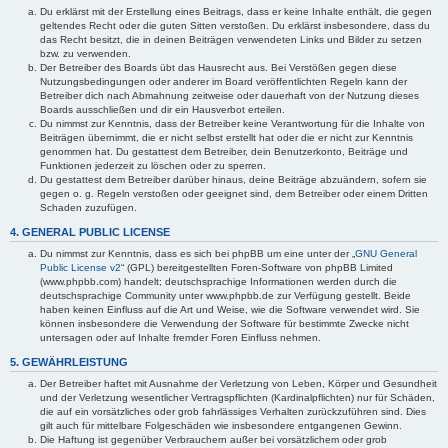
Du erklärst mit der Erstellung eines Beitrags, dass er keine Inhalte enthält, die gegen
geltendes Recht oder die guten Sitten verstoßen. Du erklärst insbesondere, dass du
das Recht besitzt, die in deinen Beiträgen verwendeten Links und Bilder zu setzen
bzw. zu verwenden.
Der Betreiber des Boards übt das Hausrecht aus. Bei Verstößen gegen diese
Nutzungsbedingungen oder anderer im Board veröffentlichten Regeln kann der
Betreiber dich nach Abmahnung zeitweise oder dauerhaft von der Nutzung dieses
Boards ausschließen und dir ein Hausverbot erteilen.
Du nimmst zur Kenntnis, dass der Betreiber keine Verantwortung für die Inhalte von
Beiträgen übernimmt, die er nicht selbst erstellt hat oder die er nicht zur Kenntnis
genommen hat. Du gestattest dem Betreiber, dein Benutzerkonto, Beiträge und
Funktionen jederzeit zu löschen oder zu sperren.
Du gestattest dem Betreiber darüber hinaus, deine Beiträge abzuändern, sofern sie
gegen o. g. Regeln verstoßen oder geeignet sind, dem Betreiber oder einem Dritten
Schaden zuzufügen.
4. GENERAL PUBLIC LICENSE
Du nimmst zur Kenntnis, dass es sich bei phpBB um eine unter der „
GNU General
Public License v2
“ (GPL) bereitgestellten Foren-Software von phpBB Limited
(www.phpbb.com) handelt; deutschsprachige Informationen werden durch die
deutschsprachige Community unter www.phpbb.de zur Verfügung gestellt. Beide
haben keinen Einfluss auf die Art und Weise, wie die Software verwendet wird. Sie
können insbesondere die Verwendung der Software für bestimmte Zwecke nicht
untersagen oder auf Inhalte fremder Foren Einfluss nehmen.
5. GEWÄHRLEISTUNG
Der Betreiber haftet mit Ausnahme der Verletzung von Leben, Körper und Gesundheit
und der Verletzung wesentlicher Vertragspflichten (Kardinalpflichten) nur für Schäden,
die auf ein vorsätzliches oder grob fahrlässiges Verhalten zurückzuführen sind. Dies
gilt auch für mittelbare Folgeschäden wie insbesondere entgangenen Gewinn.
Die Haftung ist gegenüber Verbrauchern außer bei vorsätzlichem oder grob