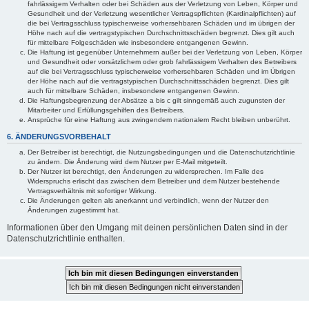
fahrlässigem Verhalten oder bei Schäden aus der Verletzung von Leben, Körper und
Gesundheit und der Verletzung wesentlicher Vertragspflichten (Kardinalpflichten) auf
die bei Vertragsschluss typischerweise vorhersehbaren Schäden und im übrigen der
Höhe nach auf die vertragstypischen Durchschnittsschäden begrenzt. Dies gilt auch
für mittelbare Folgeschäden wie insbesondere entgangenen Gewinn.
Die Haftung ist gegenüber Unternehmern außer bei der Verletzung von Leben, Körper
und Gesundheit oder vorsätzlichem oder grob fahrlässigem Verhalten des Betreibers
auf die bei Vertragsschluss typischerweise vorhersehbaren Schäden und im Übrigen
der Höhe nach auf die vertragstypischen Durchschnittsschäden begrenzt. Dies gilt
auch für mittelbare Schäden, insbesondere entgangenen Gewinn.
Die Haftungsbegrenzung der Absätze a bis c gilt sinngemäß auch zugunsten der
Mitarbeiter und Erfüllungsgehilfen des Betreibers.
Ansprüche für eine Haftung aus zwingendem nationalem Recht bleiben unberührt.
6. ÄNDERUNGSVORBEHALT
Der Betreiber ist berechtigt, die Nutzungsbedingungen und die Datenschutzrichtlinie
zu ändern. Die Änderung wird dem Nutzer per E-Mail mitgeteilt.
Der Nutzer ist berechtigt, den Änderungen zu widersprechen. Im Falle des
Widerspruchs erlischt das zwischen dem Betreiber und dem Nutzer bestehende
Vertragsverhältnis mit sofortiger Wirkung.
Die Änderungen gelten als anerkannt und verbindlich, wenn der Nutzer den
Änderungen zugestimmt hat.
Informationen über den Umgang mit deinen persönlichen Daten sind in der
Datenschutzrichtlinie enthalten.