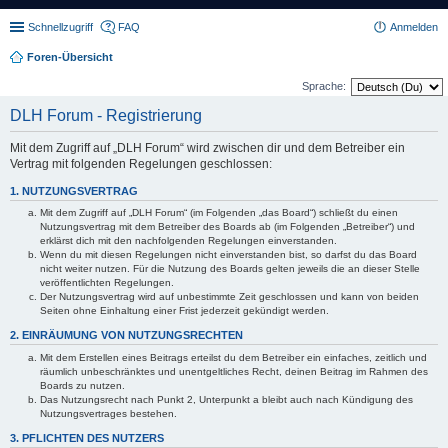
Schnellzugriff
FAQ
Anmelden
Foren-Übersicht
Sprache:
DLH Forum - Registrierung
Mit dem Zugriff auf „DLH Forum“ wird zwischen dir und dem Betreiber ein
Vertrag mit folgenden Regelungen geschlossen:
1. NUTZUNGSVERTRAG
Mit dem Zugriff auf „DLH Forum“ (im Folgenden „das Board“) schließt du einen
Nutzungsvertrag mit dem Betreiber des Boards ab (im Folgenden „Betreiber“) und
erklärst dich mit den nachfolgenden Regelungen einverstanden.
Wenn du mit diesen Regelungen nicht einverstanden bist, so darfst du das Board
nicht weiter nutzen. Für die Nutzung des Boards gelten jeweils die an dieser Stelle
veröffentlichten Regelungen.
Der Nutzungsvertrag wird auf unbestimmte Zeit geschlossen und kann von beiden
Seiten ohne Einhaltung einer Frist jederzeit gekündigt werden.
2. EINRÄUMUNG VON NUTZUNGSRECHTEN
Mit dem Erstellen eines Beitrags erteilst du dem Betreiber ein einfaches, zeitlich und
räumlich unbeschränktes und unentgeltliches Recht, deinen Beitrag im Rahmen des
Boards zu nutzen.
Das Nutzungsrecht nach Punkt 2, Unterpunkt a bleibt auch nach Kündigung des
Nutzungsvertrages bestehen.
3. PFLICHTEN DES NUTZERS