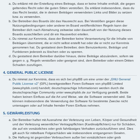
Du erklärst mit der Erstellung eines Beitrags, dass er keine Inhalte enthält, die gegen
geltendes Recht oder die guten Sitten verstoßen. Du erklärst insbesondere, dass du
das Recht besitzt, die in deinen Beiträgen verwendeten Links und Bilder zu setzen
bzw. zu verwenden.
Der Betreiber des Boards übt das Hausrecht aus. Bei Verstößen gegen diese
Nutzungsbedingungen oder anderer im Board veröffentlichten Regeln kann der
Betreiber dich nach Abmahnung zeitweise oder dauerhaft von der Nutzung dieses
Boards ausschließen und dir ein Hausverbot erteilen.
Du nimmst zur Kenntnis, dass der Betreiber keine Verantwortung für die Inhalte von
Beiträgen übernimmt, die er nicht selbst erstellt hat oder die er nicht zur Kenntnis
genommen hat. Du gestattest dem Betreiber, dein Benutzerkonto, Beiträge und
Funktionen jederzeit zu löschen oder zu sperren.
Du gestattest dem Betreiber darüber hinaus, deine Beiträge abzuändern, sofern sie
gegen o. g. Regeln verstoßen oder geeignet sind, dem Betreiber oder einem Dritten
Schaden zuzufügen.
4. GENERAL PUBLIC LICENSE
Du nimmst zur Kenntnis, dass es sich bei phpBB um eine unter der „
GNU General
Public License v2
“ (GPL) bereitgestellten Foren-Software von phpBB Limited
(www.phpbb.com) handelt; deutschsprachige Informationen werden durch die
deutschsprachige Community unter www.phpbb.de zur Verfügung gestellt. Beide
haben keinen Einfluss auf die Art und Weise, wie die Software verwendet wird. Sie
können insbesondere die Verwendung der Software für bestimmte Zwecke nicht
untersagen oder auf Inhalte fremder Foren Einfluss nehmen.
5. GEWÄHRLEISTUNG
Der Betreiber haftet mit Ausnahme der Verletzung von Leben, Körper und Gesundheit
und der Verletzung wesentlicher Vertragspflichten (Kardinalpflichten) nur für Schäden,
die auf ein vorsätzliches oder grob fahrlässiges Verhalten zurückzuführen sind. Dies
gilt auch für mittelbare Folgeschäden wie insbesondere entgangenen Gewinn.
Die Haftung ist gegenüber Verbrauchern außer bei vorsätzlichem oder grob