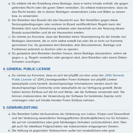
Du erklärst mit der Erstellung eines Beitrags, dass er keine Inhalte enthält, die gegen
geltendes Recht oder die guten Sitten verstoßen. Du erklärst insbesondere, dass du
das Recht besitzt, die in deinen Beiträgen verwendeten Links und Bilder zu setzen
bzw. zu verwenden.
Der Betreiber des Boards übt das Hausrecht aus. Bei Verstößen gegen diese
Nutzungsbedingungen oder anderer im Board veröffentlichten Regeln kann der
Betreiber dich nach Abmahnung zeitweise oder dauerhaft von der Nutzung dieses
Boards ausschließen und dir ein Hausverbot erteilen.
Du nimmst zur Kenntnis, dass der Betreiber keine Verantwortung für die Inhalte von
Beiträgen übernimmt, die er nicht selbst erstellt hat oder die er nicht zur Kenntnis
genommen hat. Du gestattest dem Betreiber, dein Benutzerkonto, Beiträge und
Funktionen jederzeit zu löschen oder zu sperren.
Du gestattest dem Betreiber darüber hinaus, deine Beiträge abzuändern, sofern sie
gegen o. g. Regeln verstoßen oder geeignet sind, dem Betreiber oder einem Dritten
Schaden zuzufügen.
4. GENERAL PUBLIC LICENSE
Du nimmst zur Kenntnis, dass es sich bei phpBB um eine unter der „
GNU General
Public License v2
“ (GPL) bereitgestellten Foren-Software von phpBB Limited
(www.phpbb.com) handelt; deutschsprachige Informationen werden durch die
deutschsprachige Community unter www.phpbb.de zur Verfügung gestellt. Beide
haben keinen Einfluss auf die Art und Weise, wie die Software verwendet wird. Sie
können insbesondere die Verwendung der Software für bestimmte Zwecke nicht
untersagen oder auf Inhalte fremder Foren Einfluss nehmen.
5. GEWÄHRLEISTUNG
Der Betreiber haftet mit Ausnahme der Verletzung von Leben, Körper und Gesundheit
und der Verletzung wesentlicher Vertragspflichten (Kardinalpflichten) nur für Schäden,
die auf ein vorsätzliches oder grob fahrlässiges Verhalten zurückzuführen sind. Dies
gilt auch für mittelbare Folgeschäden wie insbesondere entgangenen Gewinn.
Die Haftung ist gegenüber Verbrauchern außer bei vorsätzlichem oder grob