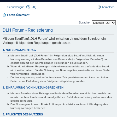
Schnellzugriff
FAQ
Anmelden
Foren-Übersicht
Sprache:
DLH Forum - Registrierung
Mit dem Zugriff auf „DLH Forum“ wird zwischen dir und dem Betreiber ein
Vertrag mit folgenden Regelungen geschlossen:
1. NUTZUNGSVERTRAG
Mit dem Zugriff auf „DLH Forum“ (im Folgenden „das Board“) schließt du einen
Nutzungsvertrag mit dem Betreiber des Boards ab (im Folgenden „Betreiber“) und
erklärst dich mit den nachfolgenden Regelungen einverstanden.
Wenn du mit diesen Regelungen nicht einverstanden bist, so darfst du das Board
nicht weiter nutzen. Für die Nutzung des Boards gelten jeweils die an dieser Stelle
veröffentlichten Regelungen.
Der Nutzungsvertrag wird auf unbestimmte Zeit geschlossen und kann von beiden
Seiten ohne Einhaltung einer Frist jederzeit gekündigt werden.
2. EINRÄUMUNG VON NUTZUNGSRECHTEN
Mit dem Erstellen eines Beitrags erteilst du dem Betreiber ein einfaches, zeitlich und
räumlich unbeschränktes und unentgeltliches Recht, deinen Beitrag im Rahmen des
Boards zu nutzen.
Das Nutzungsrecht nach Punkt 2, Unterpunkt a bleibt auch nach Kündigung des
Nutzungsvertrages bestehen.
3. PFLICHTEN DES NUTZERS