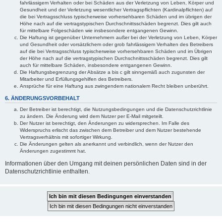
fahrlässigem Verhalten oder bei Schäden aus der Verletzung von Leben, Körper und
Gesundheit und der Verletzung wesentlicher Vertragspflichten (Kardinalpflichten) auf
die bei Vertragsschluss typischerweise vorhersehbaren Schäden und im übrigen der
Höhe nach auf die vertragstypischen Durchschnittsschäden begrenzt. Dies gilt auch
für mittelbare Folgeschäden wie insbesondere entgangenen Gewinn.
Die Haftung ist gegenüber Unternehmern außer bei der Verletzung von Leben, Körper
und Gesundheit oder vorsätzlichem oder grob fahrlässigem Verhalten des Betreibers
auf die bei Vertragsschluss typischerweise vorhersehbaren Schäden und im Übrigen
der Höhe nach auf die vertragstypischen Durchschnittsschäden begrenzt. Dies gilt
auch für mittelbare Schäden, insbesondere entgangenen Gewinn.
Die Haftungsbegrenzung der Absätze a bis c gilt sinngemäß auch zugunsten der
Mitarbeiter und Erfüllungsgehilfen des Betreibers.
Ansprüche für eine Haftung aus zwingendem nationalem Recht bleiben unberührt.
6. ÄNDERUNGSVORBEHALT
Der Betreiber ist berechtigt, die Nutzungsbedingungen und die Datenschutzrichtlinie
zu ändern. Die Änderung wird dem Nutzer per E-Mail mitgeteilt.
Der Nutzer ist berechtigt, den Änderungen zu widersprechen. Im Falle des
Widerspruchs erlischt das zwischen dem Betreiber und dem Nutzer bestehende
Vertragsverhältnis mit sofortiger Wirkung.
Die Änderungen gelten als anerkannt und verbindlich, wenn der Nutzer den
Änderungen zugestimmt hat.
Informationen über den Umgang mit deinen persönlichen Daten sind in der
Datenschutzrichtlinie enthalten.