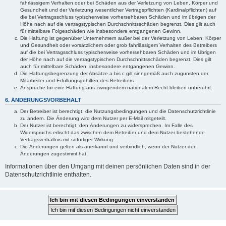
fahrlässigem Verhalten oder bei Schäden aus der Verletzung von Leben, Körper und
Gesundheit und der Verletzung wesentlicher Vertragspflichten (Kardinalpflichten) auf
die bei Vertragsschluss typischerweise vorhersehbaren Schäden und im übrigen der
Höhe nach auf die vertragstypischen Durchschnittsschäden begrenzt. Dies gilt auch
für mittelbare Folgeschäden wie insbesondere entgangenen Gewinn.
Die Haftung ist gegenüber Unternehmern außer bei der Verletzung von Leben, Körper
und Gesundheit oder vorsätzlichem oder grob fahrlässigem Verhalten des Betreibers
auf die bei Vertragsschluss typischerweise vorhersehbaren Schäden und im Übrigen
der Höhe nach auf die vertragstypischen Durchschnittsschäden begrenzt. Dies gilt
auch für mittelbare Schäden, insbesondere entgangenen Gewinn.
Die Haftungsbegrenzung der Absätze a bis c gilt sinngemäß auch zugunsten der
Mitarbeiter und Erfüllungsgehilfen des Betreibers.
Ansprüche für eine Haftung aus zwingendem nationalem Recht bleiben unberührt.
6. ÄNDERUNGSVORBEHALT
Der Betreiber ist berechtigt, die Nutzungsbedingungen und die Datenschutzrichtlinie
zu ändern. Die Änderung wird dem Nutzer per E-Mail mitgeteilt.
Der Nutzer ist berechtigt, den Änderungen zu widersprechen. Im Falle des
Widerspruchs erlischt das zwischen dem Betreiber und dem Nutzer bestehende
Vertragsverhältnis mit sofortiger Wirkung.
Die Änderungen gelten als anerkannt und verbindlich, wenn der Nutzer den
Änderungen zugestimmt hat.
Informationen über den Umgang mit deinen persönlichen Daten sind in der
Datenschutzrichtlinie enthalten.