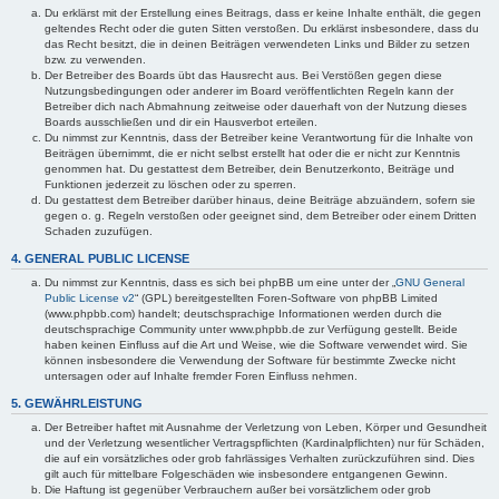
Du erklärst mit der Erstellung eines Beitrags, dass er keine Inhalte enthält, die gegen
geltendes Recht oder die guten Sitten verstoßen. Du erklärst insbesondere, dass du
das Recht besitzt, die in deinen Beiträgen verwendeten Links und Bilder zu setzen
bzw. zu verwenden.
Der Betreiber des Boards übt das Hausrecht aus. Bei Verstößen gegen diese
Nutzungsbedingungen oder anderer im Board veröffentlichten Regeln kann der
Betreiber dich nach Abmahnung zeitweise oder dauerhaft von der Nutzung dieses
Boards ausschließen und dir ein Hausverbot erteilen.
Du nimmst zur Kenntnis, dass der Betreiber keine Verantwortung für die Inhalte von
Beiträgen übernimmt, die er nicht selbst erstellt hat oder die er nicht zur Kenntnis
genommen hat. Du gestattest dem Betreiber, dein Benutzerkonto, Beiträge und
Funktionen jederzeit zu löschen oder zu sperren.
Du gestattest dem Betreiber darüber hinaus, deine Beiträge abzuändern, sofern sie
gegen o. g. Regeln verstoßen oder geeignet sind, dem Betreiber oder einem Dritten
Schaden zuzufügen.
4. GENERAL PUBLIC LICENSE
Du nimmst zur Kenntnis, dass es sich bei phpBB um eine unter der „
GNU General
Public License v2
“ (GPL) bereitgestellten Foren-Software von phpBB Limited
(www.phpbb.com) handelt; deutschsprachige Informationen werden durch die
deutschsprachige Community unter www.phpbb.de zur Verfügung gestellt. Beide
haben keinen Einfluss auf die Art und Weise, wie die Software verwendet wird. Sie
können insbesondere die Verwendung der Software für bestimmte Zwecke nicht
untersagen oder auf Inhalte fremder Foren Einfluss nehmen.
5. GEWÄHRLEISTUNG
Der Betreiber haftet mit Ausnahme der Verletzung von Leben, Körper und Gesundheit
und der Verletzung wesentlicher Vertragspflichten (Kardinalpflichten) nur für Schäden,
die auf ein vorsätzliches oder grob fahrlässiges Verhalten zurückzuführen sind. Dies
gilt auch für mittelbare Folgeschäden wie insbesondere entgangenen Gewinn.
Die Haftung ist gegenüber Verbrauchern außer bei vorsätzlichem oder grob