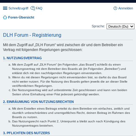
Schnellzugriff
FAQ
Anmelden
Foren-Übersicht
Sprache:
DLH Forum - Registrierung
Mit dem Zugriff auf „DLH Forum“ wird zwischen dir und dem Betreiber ein
Vertrag mit folgenden Regelungen geschlossen:
1. NUTZUNGSVERTRAG
Mit dem Zugriff auf „DLH Forum“ (im Folgenden „das Board“) schließt du einen
Nutzungsvertrag mit dem Betreiber des Boards ab (im Folgenden „Betreiber“) und
erklärst dich mit den nachfolgenden Regelungen einverstanden.
Wenn du mit diesen Regelungen nicht einverstanden bist, so darfst du das Board
nicht weiter nutzen. Für die Nutzung des Boards gelten jeweils die an dieser Stelle
veröffentlichten Regelungen.
Der Nutzungsvertrag wird auf unbestimmte Zeit geschlossen und kann von beiden
Seiten ohne Einhaltung einer Frist jederzeit gekündigt werden.
2. EINRÄUMUNG VON NUTZUNGSRECHTEN
Mit dem Erstellen eines Beitrags erteilst du dem Betreiber ein einfaches, zeitlich und
räumlich unbeschränktes und unentgeltliches Recht, deinen Beitrag im Rahmen des
Boards zu nutzen.
Das Nutzungsrecht nach Punkt 2, Unterpunkt a bleibt auch nach Kündigung des
Nutzungsvertrages bestehen.
3. PFLICHTEN DES NUTZERS