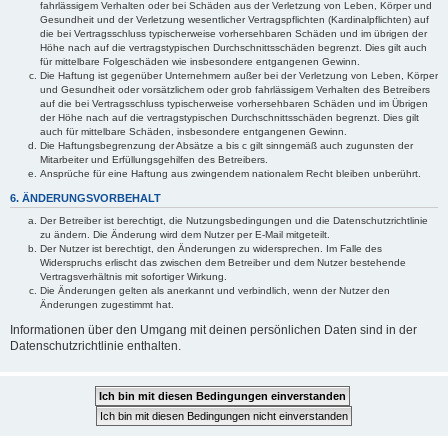
fahrlässigem Verhalten oder bei Schäden aus der Verletzung von Leben, Körper und
Gesundheit und der Verletzung wesentlicher Vertragspflichten (Kardinalpflichten) auf
die bei Vertragsschluss typischerweise vorhersehbaren Schäden und im übrigen der
Höhe nach auf die vertragstypischen Durchschnittsschäden begrenzt. Dies gilt auch
für mittelbare Folgeschäden wie insbesondere entgangenen Gewinn.
Die Haftung ist gegenüber Unternehmern außer bei der Verletzung von Leben, Körper
und Gesundheit oder vorsätzlichem oder grob fahrlässigem Verhalten des Betreibers
auf die bei Vertragsschluss typischerweise vorhersehbaren Schäden und im Übrigen
der Höhe nach auf die vertragstypischen Durchschnittsschäden begrenzt. Dies gilt
auch für mittelbare Schäden, insbesondere entgangenen Gewinn.
Die Haftungsbegrenzung der Absätze a bis c gilt sinngemäß auch zugunsten der
Mitarbeiter und Erfüllungsgehilfen des Betreibers.
Ansprüche für eine Haftung aus zwingendem nationalem Recht bleiben unberührt.
6. ÄNDERUNGSVORBEHALT
Der Betreiber ist berechtigt, die Nutzungsbedingungen und die Datenschutzrichtlinie
zu ändern. Die Änderung wird dem Nutzer per E-Mail mitgeteilt.
Der Nutzer ist berechtigt, den Änderungen zu widersprechen. Im Falle des
Widerspruchs erlischt das zwischen dem Betreiber und dem Nutzer bestehende
Vertragsverhältnis mit sofortiger Wirkung.
Die Änderungen gelten als anerkannt und verbindlich, wenn der Nutzer den
Änderungen zugestimmt hat.
Informationen über den Umgang mit deinen persönlichen Daten sind in der
Datenschutzrichtlinie enthalten.