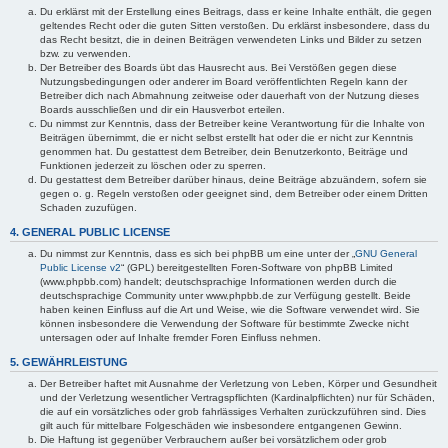
Du erklärst mit der Erstellung eines Beitrags, dass er keine Inhalte enthält, die gegen
geltendes Recht oder die guten Sitten verstoßen. Du erklärst insbesondere, dass du
das Recht besitzt, die in deinen Beiträgen verwendeten Links und Bilder zu setzen
bzw. zu verwenden.
Der Betreiber des Boards übt das Hausrecht aus. Bei Verstößen gegen diese
Nutzungsbedingungen oder anderer im Board veröffentlichten Regeln kann der
Betreiber dich nach Abmahnung zeitweise oder dauerhaft von der Nutzung dieses
Boards ausschließen und dir ein Hausverbot erteilen.
Du nimmst zur Kenntnis, dass der Betreiber keine Verantwortung für die Inhalte von
Beiträgen übernimmt, die er nicht selbst erstellt hat oder die er nicht zur Kenntnis
genommen hat. Du gestattest dem Betreiber, dein Benutzerkonto, Beiträge und
Funktionen jederzeit zu löschen oder zu sperren.
Du gestattest dem Betreiber darüber hinaus, deine Beiträge abzuändern, sofern sie
gegen o. g. Regeln verstoßen oder geeignet sind, dem Betreiber oder einem Dritten
Schaden zuzufügen.
4. GENERAL PUBLIC LICENSE
Du nimmst zur Kenntnis, dass es sich bei phpBB um eine unter der „
GNU General
Public License v2
“ (GPL) bereitgestellten Foren-Software von phpBB Limited
(www.phpbb.com) handelt; deutschsprachige Informationen werden durch die
deutschsprachige Community unter www.phpbb.de zur Verfügung gestellt. Beide
haben keinen Einfluss auf die Art und Weise, wie die Software verwendet wird. Sie
können insbesondere die Verwendung der Software für bestimmte Zwecke nicht
untersagen oder auf Inhalte fremder Foren Einfluss nehmen.
5. GEWÄHRLEISTUNG
Der Betreiber haftet mit Ausnahme der Verletzung von Leben, Körper und Gesundheit
und der Verletzung wesentlicher Vertragspflichten (Kardinalpflichten) nur für Schäden,
die auf ein vorsätzliches oder grob fahrlässiges Verhalten zurückzuführen sind. Dies
gilt auch für mittelbare Folgeschäden wie insbesondere entgangenen Gewinn.
Die Haftung ist gegenüber Verbrauchern außer bei vorsätzlichem oder grob