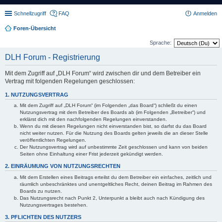
Schnellzugriff
FAQ
Anmelden
Foren-Übersicht
Sprache:
DLH Forum - Registrierung
Mit dem Zugriff auf „DLH Forum“ wird zwischen dir und dem Betreiber ein
Vertrag mit folgenden Regelungen geschlossen:
1. NUTZUNGSVERTRAG
Mit dem Zugriff auf „DLH Forum“ (im Folgenden „das Board“) schließt du einen
Nutzungsvertrag mit dem Betreiber des Boards ab (im Folgenden „Betreiber“) und
erklärst dich mit den nachfolgenden Regelungen einverstanden.
Wenn du mit diesen Regelungen nicht einverstanden bist, so darfst du das Board
nicht weiter nutzen. Für die Nutzung des Boards gelten jeweils die an dieser Stelle
veröffentlichten Regelungen.
Der Nutzungsvertrag wird auf unbestimmte Zeit geschlossen und kann von beiden
Seiten ohne Einhaltung einer Frist jederzeit gekündigt werden.
2. EINRÄUMUNG VON NUTZUNGSRECHTEN
Mit dem Erstellen eines Beitrags erteilst du dem Betreiber ein einfaches, zeitlich und
räumlich unbeschränktes und unentgeltliches Recht, deinen Beitrag im Rahmen des
Boards zu nutzen.
Das Nutzungsrecht nach Punkt 2, Unterpunkt a bleibt auch nach Kündigung des
Nutzungsvertrages bestehen.
3. PFLICHTEN DES NUTZERS