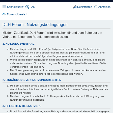
Schnellzugriff
FAQ
Registrieren
Anmelden
Foren-Übersicht
DLH Forum - Nutzungsbedingungen
Mit dem Zugriff auf „DLH Forum“ wird zwischen dir und dem Betreiber ein
Vertrag mit folgenden Regelungen geschlossen:
1. NUTZUNGSVERTRAG
Mit dem Zugriff auf „DLH Forum“ (im Folgenden „das Board“) schließt du einen
Nutzungsvertrag mit dem Betreiber des Boards ab (im Folgenden „Betreiber“) und
erklärst dich mit den nachfolgenden Regelungen einverstanden.
Wenn du mit diesen Regelungen nicht einverstanden bist, so darfst du das Board
nicht weiter nutzen. Für die Nutzung des Boards gelten jeweils die an dieser Stelle
veröffentlichten Regelungen.
Der Nutzungsvertrag wird auf unbestimmte Zeit geschlossen und kann von beiden
Seiten ohne Einhaltung einer Frist jederzeit gekündigt werden.
2. EINRÄUMUNG VON NUTZUNGSRECHTEN
Mit dem Erstellen eines Beitrags erteilst du dem Betreiber ein einfaches, zeitlich und
räumlich unbeschränktes und unentgeltliches Recht, deinen Beitrag im Rahmen des
Boards zu nutzen.
Das Nutzungsrecht nach Punkt 2, Unterpunkt a bleibt auch nach Kündigung des
Nutzungsvertrages bestehen.
3. PFLICHTEN DES NUTZERS
Du erklärst mit der Erstellung eines Beitrags, dass er keine Inhalte enthält, die gegen