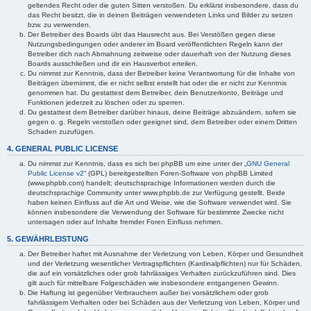
geltendes Recht oder die guten Sitten verstoßen. Du erklärst insbesondere, dass du
das Recht besitzt, die in deinen Beiträgen verwendeten Links und Bilder zu setzen
bzw. zu verwenden.
Der Betreiber des Boards übt das Hausrecht aus. Bei Verstößen gegen diese
Nutzungsbedingungen oder anderer im Board veröffentlichten Regeln kann der
Betreiber dich nach Abmahnung zeitweise oder dauerhaft von der Nutzung dieses
Boards ausschließen und dir ein Hausverbot erteilen.
Du nimmst zur Kenntnis, dass der Betreiber keine Verantwortung für die Inhalte von
Beiträgen übernimmt, die er nicht selbst erstellt hat oder die er nicht zur Kenntnis
genommen hat. Du gestattest dem Betreiber, dein Benutzerkonto, Beiträge und
Funktionen jederzeit zu löschen oder zu sperren.
Du gestattest dem Betreiber darüber hinaus, deine Beiträge abzuändern, sofern sie
gegen o. g. Regeln verstoßen oder geeignet sind, dem Betreiber oder einem Dritten
Schaden zuzufügen.
4. GENERAL PUBLIC LICENSE
Du nimmst zur Kenntnis, dass es sich bei phpBB um eine unter der „
GNU General
Public License v2
“ (GPL) bereitgestellten Foren-Software von phpBB Limited
(www.phpbb.com) handelt; deutschsprachige Informationen werden durch die
deutschsprachige Community unter www.phpbb.de zur Verfügung gestellt. Beide
haben keinen Einfluss auf die Art und Weise, wie die Software verwendet wird. Sie
können insbesondere die Verwendung der Software für bestimmte Zwecke nicht
untersagen oder auf Inhalte fremder Foren Einfluss nehmen.
5. GEWÄHRLEISTUNG
Der Betreiber haftet mit Ausnahme der Verletzung von Leben, Körper und Gesundheit
und der Verletzung wesentlicher Vertragspflichten (Kardinalpflichten) nur für Schäden,
die auf ein vorsätzliches oder grob fahrlässiges Verhalten zurückzuführen sind. Dies
gilt auch für mittelbare Folgeschäden wie insbesondere entgangenen Gewinn.
Die Haftung ist gegenüber Verbrauchern außer bei vorsätzlichem oder grob
fahrlässigem Verhalten oder bei Schäden aus der Verletzung von Leben, Körper und