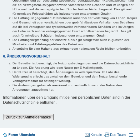
Gesundheit und der Verletzung wesentlicher Vertragspflichten (Kardinalpflichten) auf
die bei Vertragsschluss typischerweise vorhersehbaren Schäden und im übrigen der
Höhe nach auf die vertragstypischen Durchschnittsschäden begrenzt. Dies gilt auch
für mittelbare Folgeschäden wie insbesondere entgangenen Gewinn.
Die Haftung ist gegenüber Unternehmern außer bei der Verletzung von Leben, Körper
und Gesundheit oder vorsätzlichem oder grob fahrlässigem Verhalten des Betreibers
auf die bei Vertragsschluss typischerweise vorhersehbaren Schäden und im Übrigen
der Höhe nach auf die vertragstypischen Durchschnittsschäden begrenzt. Dies gilt
auch für mittelbare Schäden, insbesondere entgangenen Gewinn.
Die Haftungsbegrenzung der Absätze a bis c gilt sinngemäß auch zugunsten der
Mitarbeiter und Erfüllungsgehilfen des Betreibers.
Ansprüche für eine Haftung aus zwingendem nationalem Recht bleiben unberührt.
6. ÄNDERUNGSVORBEHALT
Der Betreiber ist berechtigt, die Nutzungsbedingungen und die Datenschutzrichtlinie
zu ändern. Die Änderung wird dem Nutzer per E-Mail mitgeteilt.
Der Nutzer ist berechtigt, den Änderungen zu widersprechen. Im Falle des
Widerspruchs erlischt das zwischen dem Betreiber und dem Nutzer bestehende
Vertragsverhältnis mit sofortiger Wirkung.
Die Änderungen gelten als anerkannt und verbindlich, wenn der Nutzer den
Änderungen zugestimmt hat.
Informationen über den Umgang mit deinen persönlichen Daten sind in der
Datenschutzrichtlinie enthalten.
Zurück zur Anmeldemaske
Foren-Übersicht
Kontakt
Das Team