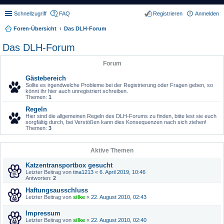
Schnellzugriff
FAQ
Registrieren
Anmelden
Foren-Übersicht
Das DLH-Forum
Das DLH-Forum
Forum
Gästebereich
Sollte es irgendwelche Probleme bei der Registrierung oder Fragen geben, so
könnt ihr hier auch unregistriert schreiben.
Themen:
1
Regeln
Hier sind die allgemeinen Regeln des DLH-Forums zu finden, bitte lest sie euch
sorgfältig durch, bei Verstößen kann dies Konsequenzen nach sich ziehen!
Themen:
3
Aktive Themen
Katzentransportbox gesucht
Letzter Beitrag von
tina1213
«
6. April 2019, 10:46
Antworten:
2
Haftungsausschluss
Letzter Beitrag von
silke
«
22. August 2010, 02:43
Impressum
Letzter Beitrag von
silke
«
22. August 2010, 02:40