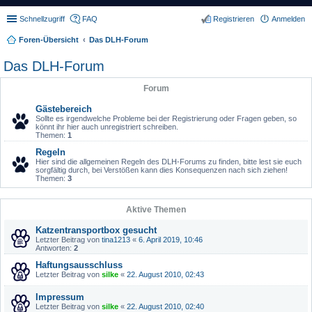
Schnellzugriff
FAQ
Registrieren
Anmelden
Foren-Übersicht
Das DLH-Forum
Das DLH-Forum
Forum
Gästebereich
Sollte es irgendwelche Probleme bei der Registrierung oder Fragen geben, so
könnt ihr hier auch unregistriert schreiben.
Themen:
1
Regeln
Hier sind die allgemeinen Regeln des DLH-Forums zu finden, bitte lest sie euch
sorgfältig durch, bei Verstößen kann dies Konsequenzen nach sich ziehen!
Themen:
3
Aktive Themen
Katzentransportbox gesucht
Letzter Beitrag von
tina1213
«
6. April 2019, 10:46
Antworten:
2
Haftungsausschluss
Letzter Beitrag von
silke
«
22. August 2010, 02:43
Impressum
Letzter Beitrag von
silke
«
22. August 2010, 02:40