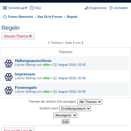
Schnellzugriff
FAQ
Registrieren
Anmelden
Foren-Übersicht
Das DLH-Forum
Regeln
Regeln
Neues Thema
3 Themen • Seite
1
von
1
Themen
Haftungsausschluss
Letzter Beitrag von
silke
«
22. August 2010, 02:43
Impressum
Letzter Beitrag von
silke
«
22. August 2010, 02:40
Forenregeln
Letzter Beitrag von
silke
«
22. August 2010, 02:30
Themen der letzten Zeit anzeigen:
Sortiere nach