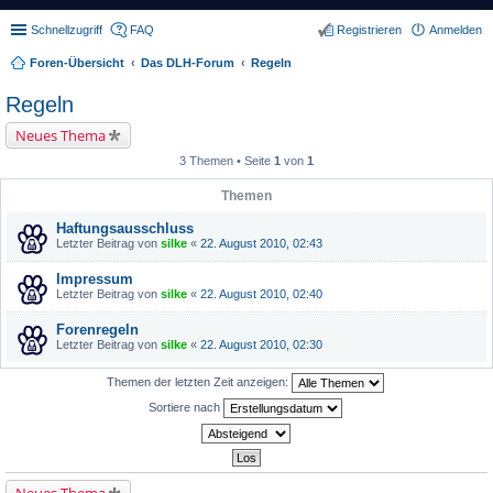
Schnellzugriff
FAQ
Registrieren
Anmelden
Foren-Übersicht
Das DLH-Forum
Regeln
Regeln
Neues Thema
3 Themen • Seite
1
von
1
Themen
Haftungsausschluss
Letzter Beitrag von
silke
«
22. August 2010, 02:43
Impressum
Letzter Beitrag von
silke
«
22. August 2010, 02:40
Forenregeln
Letzter Beitrag von
silke
«
22. August 2010, 02:30
Themen der letzten Zeit anzeigen:
Sortiere nach