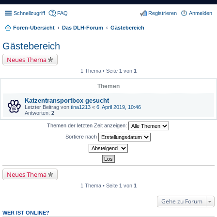
Schnellzugriff
FAQ
Registrieren
Anmelden
Foren-Übersicht
Das DLH-Forum
Gästebereich
Gästebereich
Neues Thema
1 Thema • Seite
1
von
1
Themen
Katzentransportbox gesucht
Letzter Beitrag von
tina1213
«
6. April 2019, 10:46
Antworten:
2
Themen der letzten Zeit anzeigen:
Sortiere nach
Neues Thema
1 Thema • Seite
1
von
1
Gehe zu Forum
WER IST ONLINE?