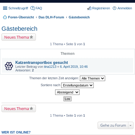
Schnellzugriff
FAQ
Registrieren
Anmelden
Foren-Übersicht
Das DLH-Forum
Gästebereich
Gästebereich
Neues Thema
1 Thema • Seite
1
von
1
Themen
Katzentransportbox gesucht
Letzter Beitrag von
tina1213
«
6. April 2019, 10:46
Antworten:
2
Themen der letzten Zeit anzeigen:
Sortiere nach
Neues Thema
1 Thema • Seite
1
von
1
Gehe zu Forum
WER IST ONLINE?