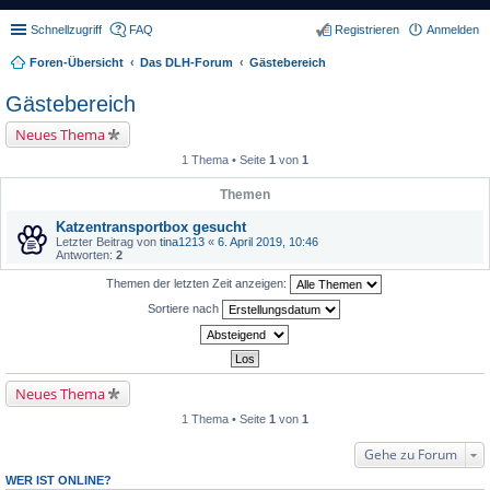
Schnellzugriff
FAQ
Registrieren
Anmelden
Foren-Übersicht
Das DLH-Forum
Gästebereich
Gästebereich
Neues Thema
1 Thema • Seite
1
von
1
Themen
Katzentransportbox gesucht
Letzter Beitrag von
tina1213
«
6. April 2019, 10:46
Antworten:
2
Themen der letzten Zeit anzeigen:
Sortiere nach
Neues Thema
1 Thema • Seite
1
von
1
Gehe zu Forum
WER IST ONLINE?