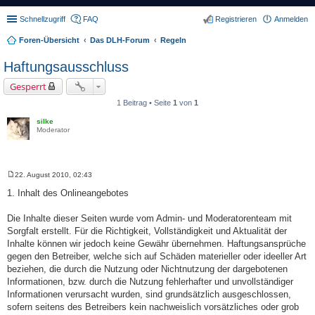
Schnellzugriff
FAQ
Registrieren
Anmelden
Foren-Übersicht
Das DLH-Forum
Regeln
Haftungsausschluss
Gesperrt
1 Beitrag • Seite
1
von
1
silke
Moderator
22. August 2010, 02:43
B
e
1. Inhalt des Onlineangebotes
i
t
r
Die Inhalte dieser Seiten wurde vom Admin- und Moderatorenteam mit
a
Sorgfalt erstellt. Für die Richtigkeit, Vollständigkeit und Aktualität der
g
Inhalte können wir jedoch keine Gewähr übernehmen. Haftungsansprüche
gegen den Betreiber, welche sich auf Schäden materieller oder ideeller Art
beziehen, die durch die Nutzung oder Nichtnutzung der dargebotenen
Informationen, bzw. durch die Nutzung fehlerhafter und unvollständiger
Informationen verursacht wurden, sind grundsätzlich ausgeschlossen,
sofern seitens des Betreibers kein nachweislich vorsätzliches oder grob