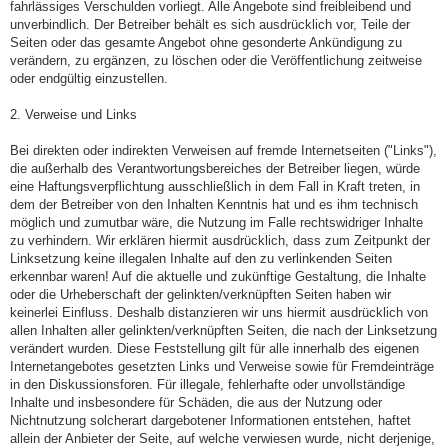
fahrlässiges Verschulden vorliegt. Alle Angebote sind freibleibend und
unverbindlich. Der Betreiber behält es sich ausdrücklich vor, Teile der
Seiten oder das gesamte Angebot ohne gesonderte Ankündigung zu
verändern, zu ergänzen, zu löschen oder die Veröffentlichung zeitweise
oder endgültig einzustellen.
2. Verweise und Links
Bei direkten oder indirekten Verweisen auf fremde Internetseiten ("Links"),
die außerhalb des Verantwortungsbereiches der Betreiber liegen, würde
eine Haftungsverpflichtung ausschließlich in dem Fall in Kraft treten, in
dem der Betreiber von den Inhalten Kenntnis hat und es ihm technisch
möglich und zumutbar wäre, die Nutzung im Falle rechtswidriger Inhalte
zu verhindern. Wir erklären hiermit ausdrücklich, dass zum Zeitpunkt der
Linksetzung keine illegalen Inhalte auf den zu verlinkenden Seiten
erkennbar waren! Auf die aktuelle und zukünftige Gestaltung, die Inhalte
oder die Urheberschaft der gelinkten/verknüpften Seiten haben wir
keinerlei Einfluss. Deshalb distanzieren wir uns hiermit ausdrücklich von
allen Inhalten aller gelinkten/verknüpften Seiten, die nach der Linksetzung
verändert wurden. Diese Feststellung gilt für alle innerhalb des eigenen
Internetangebotes gesetzten Links und Verweise sowie für Fremdeinträge
in den Diskussionsforen. Für illegale, fehlerhafte oder unvollständige
Inhalte und insbesondere für Schäden, die aus der Nutzung oder
Nichtnutzung solcherart dargebotener Informationen entstehen, haftet
allein der Anbieter der Seite, auf welche verwiesen wurde, nicht derjenige,