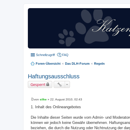
Schnellzugriff
FAQ
Foren-Übersicht
Das DLH-Forum
Regeln
Haftungsausschluss
Gesperrt
von
silke
»
22. August 2010, 02:43
B
e
1. Inhalt des Onlineangebotes
i
t
r
Die Inhalte dieser Seiten wurde vom Admin- und Moderatorent
a
können wir jedoch keine Gewähr übernehmen. Haftungsanspr
g
beziehen, die durch die Nutzung oder Nichtnutzung der dar