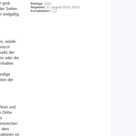
r grob
Beiträge:
1211
Registriert:
21. August 2010, 23:21
der Seiten
Kontaktdaten:
r endgültig
K
o
n
t
a
k
t
d
en, würde
a
hnisch
t
e
punkt der
n
te oder die
v
o
Inhalten
n
s
i
ändige
l
lein der
k
e
fiken und
 Dritte
en
kenzeichen
ei dem
ationen ist