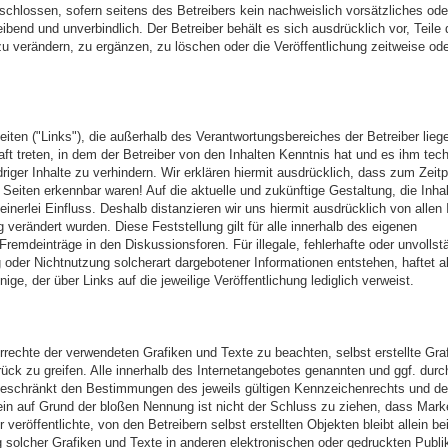
schlossen, sofern seitens des Betreibers kein nachweislich vorsätzliches ode
eibend und unverbindlich. Der Betreiber behält es sich ausdrücklich vor, Teile 
verändern, zu ergänzen, zu löschen oder die Veröffentlichung zeitweise ode
seiten ("Links"), die außerhalb des Verantwortungsbereiches der Betreiber lieg
aft treten, in dem der Betreiber von den Inhalten Kenntnis hat und es ihm tec
iger Inhalte zu verhindern. Wir erklären hiermit ausdrücklich, dass zum Zeit
 Seiten erkennbar waren! Auf die aktuelle und zukünftige Gestaltung, die Inhal
inerlei Einfluss. Deshalb distanzieren wir uns hiermit ausdrücklich von allen 
g verändert wurden. Diese Feststellung gilt für alle innerhalb des eigenen
remdeinträge in den Diskussionsforen. Für illegale, fehlerhafte oder unvollst
oder Nichtnutzung solcherart dargebotener Informationen entstehen, haftet al
ige, der über Links auf die jeweilige Veröffentlichung lediglich verweist.
berrechte der verwendeten Grafiken und Texte zu beachten, selbst erstellte Gra
rück zu greifen. Alle innerhalb des Internetangebotes genannten und ggf. durch
geschränkt den Bestimmungen des jeweils gültigen Kennzeichenrechts und d
lein auf Grund der bloßen Nennung ist nicht der Schluss zu ziehen, dass Mar
 veröffentlichte, von den Betreibern selbst erstellten Objekten bleibt allein b
g solcher Grafiken und Texte in anderen elektronischen oder gedruckten Publik