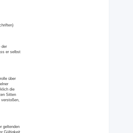
hriften)
 der
ss er selbst
olle über
elner
klich die
ten Sitten
 verstoßen,
er geltenden
r Gültigkeit