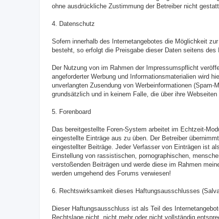
ohne ausdrückliche Zustimmung der Betreiber nicht gestatt
4. Datenschutz
Sofern innerhalb des Internetangebotes die Möglichkeit zu
besteht, so erfolgt die Preisgabe dieser Daten seitens des N
Der Nutzung von im Rahmen der Impressumspflicht veröffen
angeforderter Werbung und Informationsmaterialien wird hier
unverlangten Zusendung von Werbeinformationen (Spam-Mails
grundsätzlich und in keinem Falle, die über ihre Webseit
5. Forenboard
Das bereitgestellte Foren-System arbeitet im Echtzeit-Modu
eingestellte Einträge aus zu üben. Der Betreiber übernimmt
eingestellter Beiträge. Jeder Verfasser von Einträgen ist al
Einstellung von rassistischen, pornographischen, menschen
verstoßenden Beiträgen und werde diese im Rahmen meiner
werden umgehend des Forums verwiesen!
6. Rechtswirksamkeit dieses Haftungsausschlusses (Salva
Dieser Haftungsausschluss ist als Teil des Internetangebo
Rechtslage nicht, nicht mehr oder nicht vollständig entspre