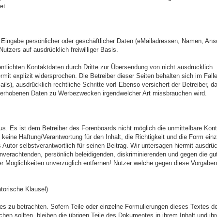
et.
r Eingabe persönlicher oder geschäftlicher Daten (eMailadressen, Namen, Ansc
utzers auf ausdrücklich freiwilliger Basis.
tlichten Kontaktdaten durch Dritte zur Übersendung von nicht ausdrücklich
mit explizit widersprochen. Die Betreiber dieser Seiten behalten sich im Falle
), ausdrücklich rechtliche Schritte vor! Ebenso versichert der Betreiber, da
en erhobenen Daten zu Werbezwecken irgendwelcher Art missbrauchen wird.
s. Es ist dem Betreiber des Forenboards nicht möglich die unmittelbare Kontr
 keine Haftung/Verantwortung für den Inhalt, die Richtigkeit und die Form einz
s Autor selbstverantwortlich für seinen Beitrag. Wir untersagen hiermit ausdrüc
verachtenden, persönlich beleidigenden, diskriminierenden und gegen die gu
 Möglichkeiten unverzüglich entfernen! Nutzer welche gegen diese Vorgaben
torische Klausel)
tes zu betrachten. Sofern Teile oder einzelne Formulierungen dieses Textes d
chen sollten, bleiben die übrigen Teile des Dokumentes in ihrem Inhalt und ihre