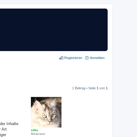
Registrieren
Anmelden
1 Beitrag • Seite
1
von
1
der Inhalte
 Art
silke
Moderator
iger