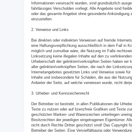
Informationen verursacht wurden, sind grundsätzlich ausge
fahrlässiges Verschulden vorliegt. Alle Angebote sind freibl
oder das gesamte Angebot ohne gesonderte Ankündigung zu 
einzustellen.
2. Verweise und Links
Bei direkten oder indirekten Verweisen auf fremde Internet
eine Haftungsverpflichtung ausschließlich in dem Fall in Kr
möglich und zumutbar wäre, die Nutzung im Falle rechtswidr
Linksetzung keine illegalen Inhalte auf den zu verlinkenden
Urheberschaft der gelinkten/verknüpften Seiten haben wir ke
aller gelinkten/verknüpften Seiten, die nach der Linksetzun
Internetangebotes gesetzten Links und Verweise sowie für F
Inhalte und insbesondere für Schäden, die aus der Nutzung 
Anbieter der Seite, auf welche verwiesen wurde, nicht derjen
3. Urheber- und Kennzeichenrecht
Der Betreiber ist bestrebt, in allen Publikationen die Urhe
Texte zu nutzen oder auf lizenzfreie Grafiken und Texte zu
geschützten Marken- und Warenzeichen unterliegen unein
Besitzrechten der jeweiligen eingetragenen Eigentümer. Al
nicht durch Rechte Dritter geschützt sind! Das Copyright für
Betreiber der Seiten. Eine Vervielfältigung oder Verwendun