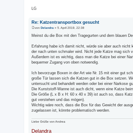
LG
Re: Katzentransportbox gesucht
von
Delandra
»
5. April 2019, 22:38
B
e
Meinst du die Box mit den Tragegurten und dem blauen Dec
i
t
r
Erfahrung habe ich damit nicht, würde sie aber auch nicht 
a
der nach unten schmaler wird. Nicht jede Katze mag sich vo
g
Außerdem ist es wichtig, dass man die Katze bei einer Nar
bequemer Zugang von oben notwendig.
Ich bevorzuge Boxen in der Art wie Nr. 15 mit einer gut 
große Tür lassen sich die Katzen gut in die Box setzen. 
untersucht und behandelt werden oder bei einer Narkose gut
Die Kunststoff-Wanne ist auch dicht, wenn eine Katze beim
Die Größe (L x B x H: 60 x 40 x 39) ist auch so, dass Katz
gut verstehen und das mögen).
Wichtig wäre noch, dass die Box für das Gewicht der ausge
zugelassen ist, könnte problematisch werden.
Liebe Grüße von Andrea
Delandra