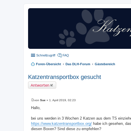
Schnellzugriff
FAQ
Foren-Übersicht
Das DLH-Forum
Gästebereich
Katzentransportbox gesucht
Antworten
von
Sue
»
1. April 2019, 02:23
B
e
Hallo,
i
t
r
bei uns werden in 3 Wochen 2 Katzen aus dem TS einziehen
a
https://www.katzentransportbox.org/
habe ich gesehen, das
g
diesen Boxen? Sind diese zu empfehlen?