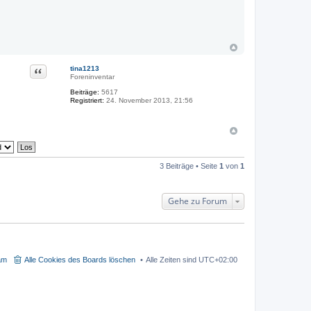
n
v
o
n
D
e
l
a
Zitat
tina1213
n
Foreninventar
d
r
Beiträge:
5617
a
Registriert:
24. November 2013, 21:56
3 Beiträge • Seite
1
von
1
Gehe zu Forum
am
Alle Cookies des Boards löschen
Alle Zeiten sind
UTC+02:00