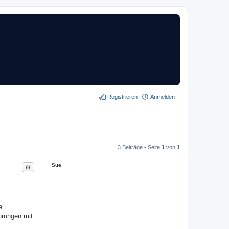
Registrieren
Anmelden
3 Beiträge • Seite
1
von
1
Zitat
Sue
e
hrungen mit