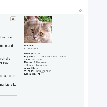
Zitat
t werden,
fläche und
Delandra
Foreninventar
Beiträge:
1316
Registriert:
16. November 2013, 15:47
rch die
Verein:
KVL + DE
Rassen:
1 Hauskater
er Box
7 Deutsch Langhaar
Anzahl Katzen:
8
Wohnort:
Hann. Münden
Kontaktdaten:
en sie sich
K
o
n
nur bis 5 kg
t
a
k
t
d
a
t
e