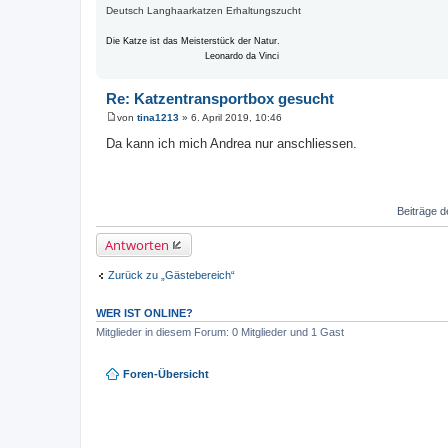
Deutsch Langhaarkatzen Erhaltungszucht
Die Katze ist das Meisterstück der Natur.
Leonardo da Vinci
Re: Katzentransportbox gesucht
von
tina1213
»
6. April 2019, 10:46
B
e
Da kann ich mich Andrea nur anschliessen.
i
t
r
a
g
Beiträge d
Antworten
Zurück zu „Gästebereich“
WER IST ONLINE?
Mitglieder in diesem Forum: 0 Mitglieder und 1 Gast
Foren-Übersicht